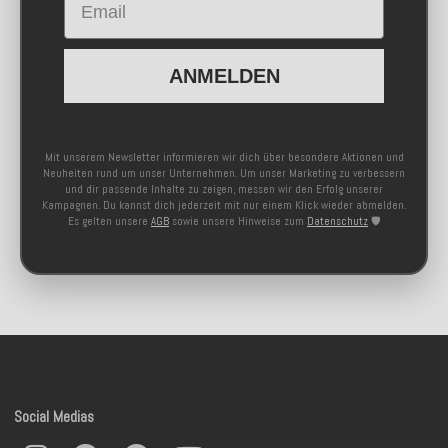
ANMELDEN
Mit unserem Newsletter informieren wir dich über besondere Aktionen und
Neuheiten rund um unser Unternehmen. Um unser Marketing zu verbessern
und dir passende Inhalte zu zeigen, messen wir den Erfolg unserer
Kampagnen. Du kannst dich jederzeit mit nur einem Klick wieder abmelden.
Es gelten unsere
AGB
sowie unsere Hinweise zum
Datenschutz
🛡️
Social Medias