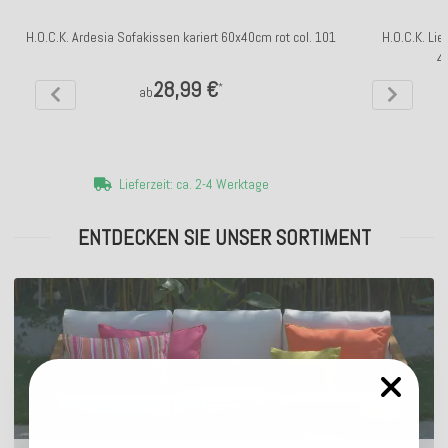
H.O.C.K. Ardesia Sofakissen kariert 60x40cm rot col. 101
H.O.C.K. Li
4
28,99 €
*
ab
Lieferzeit: ca. 2-4 Werktage
ENTDECKEN SIE UNSER SORTIMENT