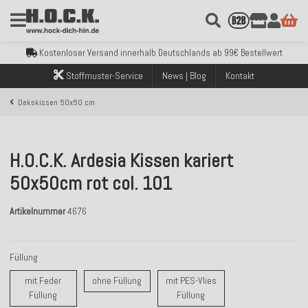
Kostenloser Versand innerhalb Deutschlands ab 99€ Bestellwert
Über 120.000 erfolgreich versendete Bestellungen
Sicher bezahlen mit Klarna, PayPal & Amazon Pay
Kostenloser Versand innerhalb Deutschlands ab 99€ Bestellwert
Über 120.000 erfolgreich versendete Bestellungen
Stoffmuster-Service
News | Blog
Kontakt
Sicher bezahlen mit Klarna, PayPal & Amazon Pay
Kostenloser Versand innerhalb Deutschlands ab 99€ Bestellwert
Dekokissen 50x50 cm
H.O.C.K. Ardesia Kissen kariert
50x50cm rot col. 101
Artikelnummer
4676
Füllung
ohne Füllung
mit Feder
ohne Füllung
mit PES-Vlies
mit Feder Füllung
mit PES-Vlies Füllung
Füllung
Füllung