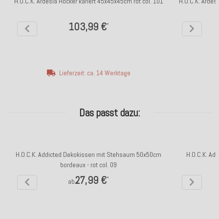
H.O.C.K. Ardesia Hocker kariert 45x45x45cm rot col. 101
H.O.C.K. Ardes
103,99 €
*
Lieferzeit: ca. 14 Werktage
Das passt dazu:
H.O.C.K. Addicted Dekokissen mit Stehsaum 50x50cm
H.O.C.K. Ad
bordeaux - rot col. 09
27,99 €
*
ab