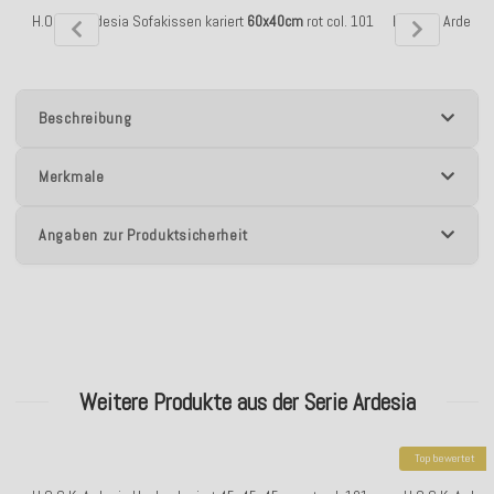
H.O.C.K. Ardesia Sofakissen kariert
60x40cm
rot col. 101
H.O.C.K. Ardesia
Beschreibung
Merkmale
Angaben zur Produktsicherheit
Weitere Produkte aus der Serie Ardesia
Top bewertet