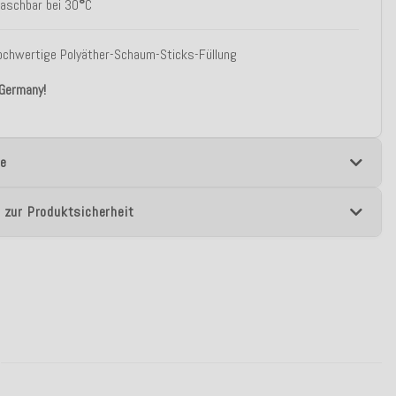
aschbar bei 30
°
C
ochwertige Polyäther-Schaum-Sticks-Füllung
 Germany!
e
 zur Produktsicherheit