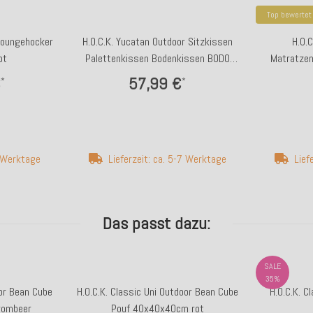
Top bewertet
 Loungehocker
H.O.C.K. Yucatan Outdoor Sitzkissen
H.O.
ot
Palettenkissen Bodenkissen BODO
Matratze
60x60x10cm lindgrün altrosa 408
€
57,99 €
*
*
7 Werktage
Lieferzeit: ca. 5-7 Werktage
Lief
Das passt dazu:
SALE
35%
oor Bean Cube
H.O.C.K. Classic Uni Outdoor Bean Cube
H.O.C.K. C
rombeer
Pouf 40x40x40cm rot