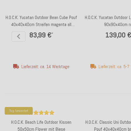
H.O.C.K. Yucatan Outdoor Bean Cube Pouf
H.O.C.K. Yucatan Outdoor
40x40x40cm Streifen magenta all
90x90x40cm r
colours 402
83,99 €
139,00 
*
Lieferzeit: ca. 14 Werktage
Lieferzeit: ca. 5-
Top bewertet
H.O.C.K. Beach Life Outdoor Kissen
H.O.C.K. Classic Uni Outd
50x50cm Flower mit Biese
Pouf 40x40x40cm b