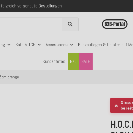
 mit Klarna, PayPal & Amazon Pay
nerhalb Deutschlands ab 99€ Bestellwert
folgreich versendete Bestellungen
 mit Klarna, PayPal & Amazon Pay
nerhalb Deutschlands ab 99€ Bestellwert
ing
Sofa MITCH
Accessoires
Bankauflagen & Polster auf M
Kundenfotos
Neu
SALE
x5cm orange
Diese
🔥
berei
H.O.C.