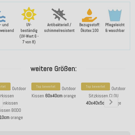
- und
UV-
Antibakteriell /
Bezugsstoff:
Pflegeleicht
weisend
beständig
schimmelresistent
Ökotex 100
& waschbar
(UV-Wert 6 -
7 von 8)
weitere Größen:
rtet
Top bewertet
Top bewertet
Yucatan Outdoor
H.O.C.K. Yucatan Outdoor
H.O.C.K. Yucatan Outdoor
H.
tzkissen
Kissen
60x40cm
orange
Sitzkissen CLOU
ttenkissen
40x40x5cm
orange
issen BODO
10cm
orange