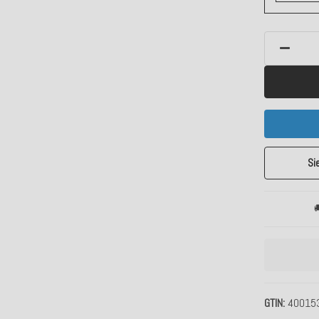
Si

GTIN
40015