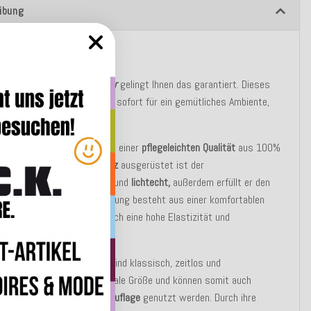
ibung
Sie Farbe in Ihr Leben!
m
Sitzkissen
Yucatan Outdoor
gelingt Ihnen das garantiert. Dieses
ohe Wohn-Accessoire sorgt sofort für ein gemütliches Ambiente,
on
,
Terrasse
und im
Garten
.
zkissen dieser Serie sind aus einer
pflegeleichten Qualität
aus 100%
l (dralon®), mit
Fleckschutz
ausgerüstet ist der
sätzlich
wasserabweisend
und
lichtecht,
außerdem erfüllt er den
tandard 100. Die Kissenfüllung besteht aus einer komfortablen
rflockenfüllung, die sich durch eine hohe Elastizität und
llwerte auszeichnet.
itzkissen
Yucatan Outdoor
sind klassisch, zeitlos und
erfähig,
sie haben die optimale Größe und können somit auch
als,
Gartenbank- oder Stuhlauflage
genutzt werden. Durch ihre