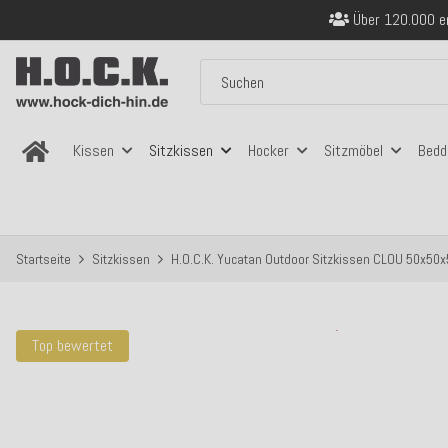
Sicher bezahlen
Kostenloser Versand in
Über 120.000 er
Sicher bezahlen
Kostenloser Versand in
Kissen
Sitzkissen
Hocker
Sitzmöbel
Bedd
Startseite
Sitzkissen
H.O.C.K. Yucatan Outdoor Sitzkissen CLOU 50x50
Top bewertet