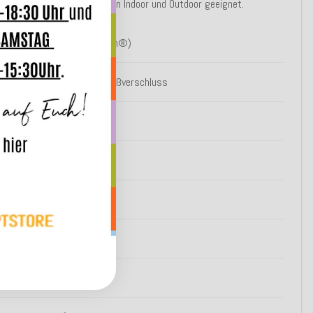
enheit sind diese Sitzkissen Indoor und Outdoor geeignet.
ezug: 100% Polyacryl (dralon®)
bnehmbarer Bezug durch Reißverschluss
it Fleckschutz
ichtecht
asserabweisend
flegeleicht
kotex Standard 100