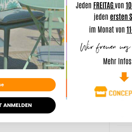
Beschaff
B
a
m
l
w
p
T ANMELDEN
Ö