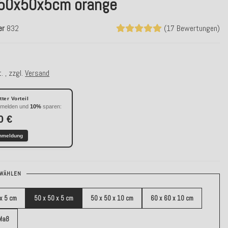
50x50x5cm orange
er
832
(17 Bewertungen)
€
. , zzgl.
Versand
ter Vorteil
nmelden und
10%
sparen:
0 €
nmeldung
WÄHLEN
 x 5 cm
50 x 50 x 5 cm
50 x 50 x 10 cm
60 x 60 x 10 cm
Maß