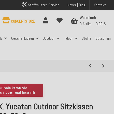
Stoffmuster-Service
News | Blog
Kontakt
Warenkorb
CONCEPTSTORE
0 Artikel
0,00 €
aß
Geschenkideen
Outdoor
Indoor
Stoffe
Gutschein
s Produkt wurde
ts
1.000+
mal bestellt
K. Yucatan Outdoor Sitzkissen