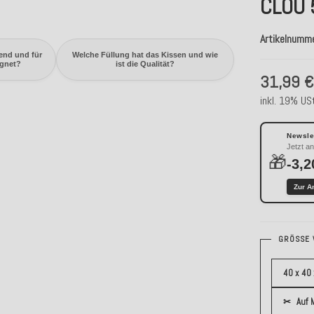
CLOU 
Artikelnumm
end und für
Welche Füllung hat das Kissen und wie
ignet?
ist die Qualität?
31,99 
inkl. 19% USt
Newslet
Jetzt a
🎁
-3,2
Zur A
GRÖSSE 
40 x 40
✂
Auf 