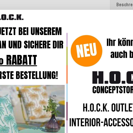
Beschre
Bringen 
JETZT BEI UNSEREM
Mit de
N UND SICHERE DIR
farbenfr
auf
Balk
 RABATT
Alle Sit
Polyacry
RSTE BESTELLUNG!
Stoff zu
Ökotex S
Polyäthe
Rückste
Diese S
strapazi
flexibel 