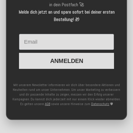
in dein Postfach 🚀
Melde dich jetzt an und spare sofort bei deiner ersten
Bestellung!
🎁
Email
ANMELDEN
Mit unserem Newsletter informieren wir dich über besondere Aktionen und
Neuheiten rund um unser Unternehmen. Um unser Marketing zu verbessern
und dir passende Inhalte zu zeigen, messen wir den Erfolg unserer
Kampagnen. Du kannst dich jederzeit mit nur einem Klick wieder abmelden.
Es gelten unsere
AGB
sowie unsere Hinweise zum
Datenschutz
🛡️