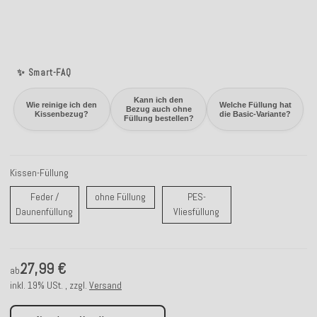
✨ Smart-FAQ
Kann ich den
Wie reinige ich den
Welche Füllung hat
Bezug auch ohne
Kissenbezug?
die Basic-Variante?
Füllung bestellen?
Kissen-Füllung
ohne Füllung
Feder /
ohne Füllung
PES-
Feder / Daunenfüllung
PES-Vliesfüllung
Daunenfüllung
Vliesfüllung
27,99 €
ab
inkl. 19% USt. , zzgl.
Versand