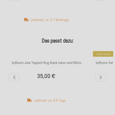
Lieferzeit: ca. 5-7 Werktage
Das passt dazu:
Top bewertet
byRoom Jute Teppich Rug black natur rund 80cm
byRoom Salat
35,00 €
*
Lieferzeit: ca. 3-5 Tage