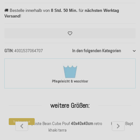
🚚 Bestelle innerhalb von
8 Std. 50 Min.
für
nächsten Werktag
Versand
!
GTIN
4001537064707
In den folgenden Kategorien
Pflegeleicht & waschbar
weitere Größen:
Top bewertet
H.O.C.K. Baptiste Bean Cube Pouf
40x40x40cm
retro
H.O.C.K. Baptist
khaki terra