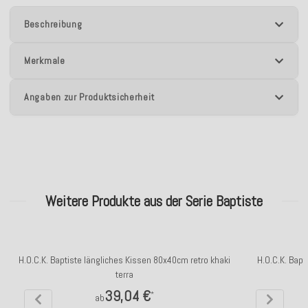
Beschreibung
Merkmale
Angaben zur Produktsicherheit
Weitere Produkte aus der Serie Baptiste
H.O.C.K. Baptiste längliches Kissen 80x40cm retro khaki
H.O.C.K. Bapt
terra
39,04 €
*
ab