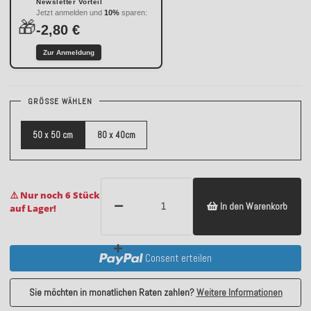
Newsletter Vorteil
Jetzt anmelden und
10%
sparen:
🎁
-2,80 €
Zur Anmeldung
GRÖSSE WÄHLEN
50 x 50 cm
80 x 40cm
⚠️ Nur noch 6 Stück
In den Warenkorb
auf Lager!
Consent erteilen
Sie möchten in monatlichen Raten zahlen?
Weitere Informationen