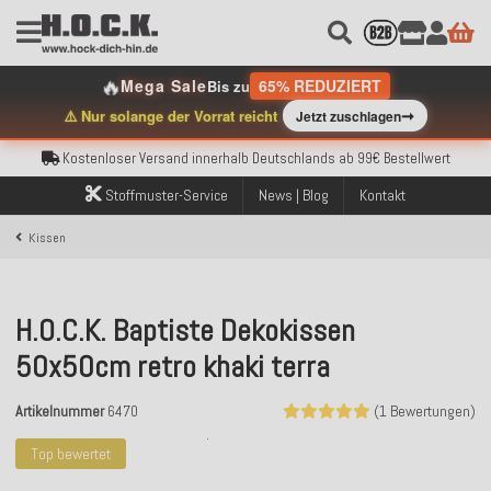
🔥
Mega Sale
65% REDUZIERT
Bis zu
Kostenloser Versand innerhalb Deutschlands ab 99€ Bestellwert
➞
⚠️ Nur solange der Vorrat reicht
Jetzt zuschlagen
Über 120.000 erfolgreich versendete Bestellungen
Sicher bezahlen mit Klarna, PayPal & Amazon Pay
Kostenloser Versand innerhalb Deutschlands ab 99€ Bestellwert
Über 120.000 erfolgreich versendete Bestellungen
Stoffmuster-Service
News | Blog
Kontakt
Sicher bezahlen mit Klarna, PayPal & Amazon Pay
Kostenloser Versand innerhalb Deutschlands ab 99€ Bestellwert
Kissen
H.O.C.K. Baptiste Dekokissen
50x50cm retro khaki terra
Artikelnummer
6470
(1 Bewertungen)
Top bewertet