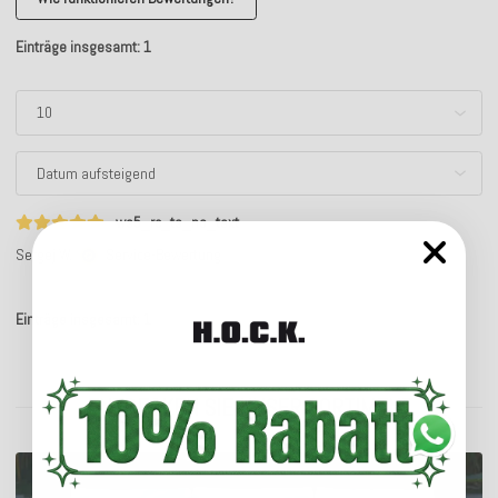
Einträge insgesamt: 1
ws5_rc_ts_no_text
Sergej W.
Service-Bewertung
Einträge insgesamt: 1
ENTDECKEN SIE UNSER SORTIMENT