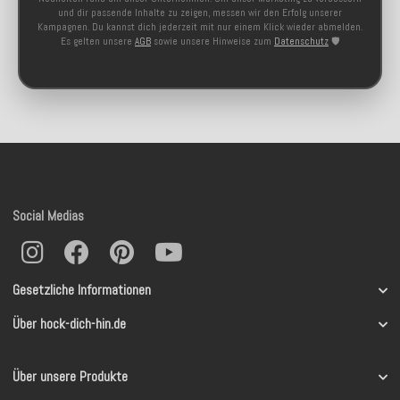
und dir passende Inhalte zu zeigen, messen wir den Erfolg unserer
Kampagnen. Du kannst dich jederzeit mit nur einem Klick wieder abmelden.
Es gelten unsere
AGB
sowie unsere Hinweise zum
Datenschutz
🛡️
Social Medias
Gesetzliche Informationen
Über hock-dich-hin.de
Über unsere Produkte