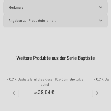
Merkmale
Angaben zur Produktsicherheit
Weitere Produkte aus der Serie Baptiste
H.O.C.K. Baptiste längliches Kissen 80x40cm retro türkis
H.O.C.K. Bap
petrol
39,04 €
*
ab