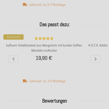
Lieferzeit: ca. 5-7 Werktage
Das passt dazu:
Top bewertet
byRoom Salatbesteck aus Mangoholz mit bunten Griffen
H.O.C.K. Addic
Mandala multicolor
19,90 €
*
Lieferzeit: ca. 3-5 Werktage
Bewertungen