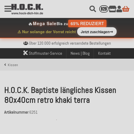
🔥
Mega Sale
65% REDUZIERT
Bis zu
➞
⚠️ Nur solange der Vorrat reicht
Jetzt zuschlagen
Kostenloser Versand innerhalb Deutschlands ab 99€ Bestellwert
Über 120.000 erfolgreich versendete Bestellungen
Sicher bezahlen mit Klarna, PayPal & Amazon Pay
Stoffmuster-Service
News | Blog
Kontakt
Kostenloser Versand innerhalb Deutschlands ab 99€ Bestellwert
Über 120.000 erfolgreich versendete Bestellungen
Kissen
Sicher bezahlen mit Klarna, PayPal & Amazon Pay
Kostenloser Versand innerhalb Deutschlands ab 99€ Bestellwert
H.O.C.K. Baptiste längliches Kissen
80x40cm retro khaki terra
Artikelnummer
6251