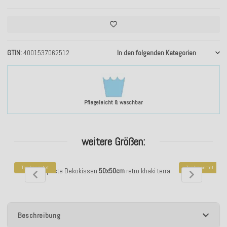
GTIN
4001537062512
In den folgenden Kategorien
Pflegeleicht & waschbar
weitere Größen:
Top bewertet
Top bewertet
H.O.C.K. Baptiste Dekokissen
50x50cm
retro khaki terra
H.O.C.K. Bapti
Beschreibung