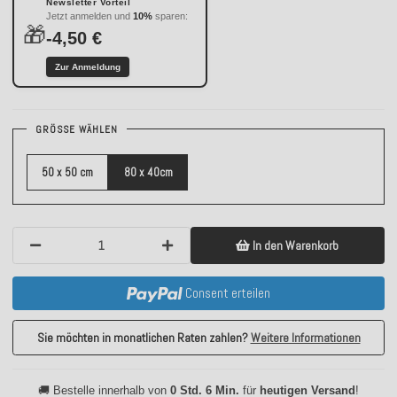
Newsletter Vorteil
Jetzt anmelden und
10%
sparen:
🎁
-4,50 €
Zur Anmeldung
GRÖSSE WÄHLEN
50 x 50 cm
80 x 40cm
In den Warenkorb
Consent erteilen
Sie möchten in monatlichen Raten zahlen?
Weitere Informationen
🚚 Bestelle innerhalb von
0 Std. 6 Min.
für
heutigen Versand
!