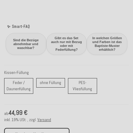
✨ Smart-FAQ
Gibt es das Set
In welchen Größen
Sind die Bezüge
auch nur mit Bezug
und Farben ist das
abnehmbar und
oder mit
Baptiste-Muster
waschbar?
Federfüllung?
erhältlich?
Kissen-Füllung
ohne Füllung
Feder /
ohne Füllung
PES-
Feder / Daunenfüllung
PES-Vliesfüllung
Daunenfüllung
Vliesfüllung
44,99 €
ab
inkl. 19% USt. , zzgl.
Versand