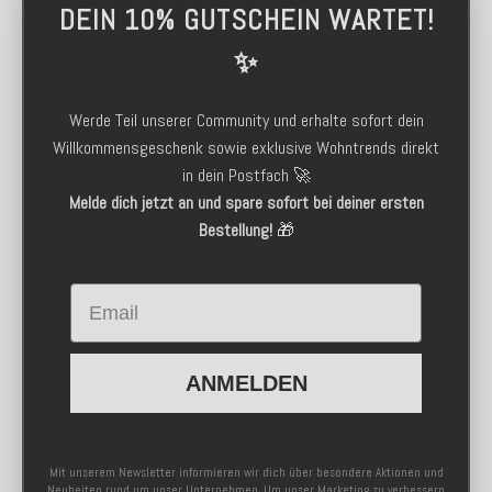
DEIN 10% GUTSCHEIN WARTET!
✨
Werde Teil unserer Community und erhalte sofort dein
Willkommensgeschenk sowie exklusive Wohntrends direkt
in dein Postfach 🚀
Melde dich jetzt an und spare sofort bei deiner ersten
Bestellung!
🎁
Email
ANMELDEN
Mit unserem Newsletter informieren wir dich über besondere Aktionen und
Neuheiten rund um unser Unternehmen. Um unser Marketing zu verbessern