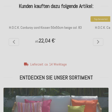
Kunden kauften dazu folgende Artikel:
Top bewertet
H.O.C.K. Corduroy cord Kissen 50x50cm beige col. 83
H.O.C.K. Ca
22,04 €
*
ab
Lieferzeit: ca. 14 Werktage
ENTDECKEN SIE UNSER SORTIMENT