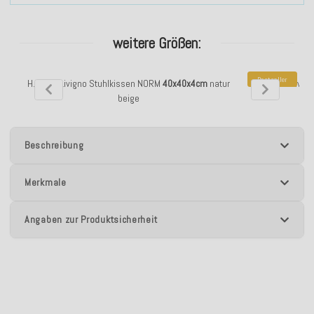
weitere Größen:
Bestseller
H.O.C.K. Livigno Stuhlkissen NORM
40x40x4cm
natur
H.O.C.K. Livig
beige
Beschreibung
Merkmale
Angaben zur Produktsicherheit