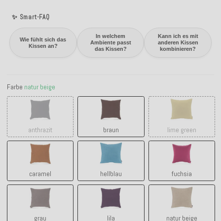
✨ Smart-FAQ
In welchem
Kann ich es mit
Wie fühlt sich das
Ambiente passt
anderen Kissen
Kissen an?
das Kissen?
kombinieren?
Farbe
natur beige
anthrazit
braun
lime green
anthrazit
braun
lime green
caramel
hellblau
fuchsia
caramel
hellblau
fuchsia
grau
lila
natur beige
grau
lila
natur beige