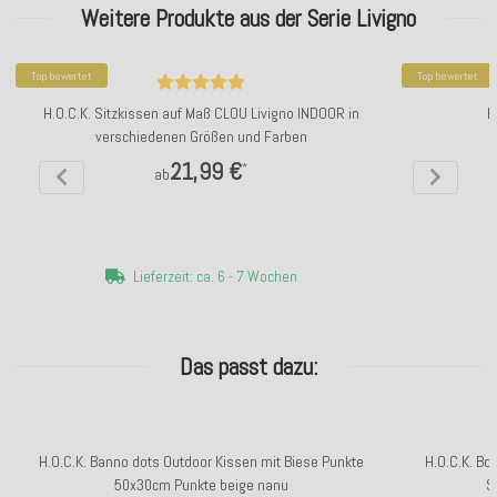
Weitere Produkte aus der Serie Livigno
Top bewertet
Top bewertet
H.O.C.K. Sitzkissen auf Maß CLOU Livigno INDOOR in
H
verschiedenen Größen und Farben
21,99 €
*
ab
Lieferzeit: ca. 6 - 7 Wochen
Das passt dazu:
H.O.C.K. Banno dots Outdoor Kissen mit Biese Punkte
H.O.C.K. B
50x30cm Punkte beige nanu
St