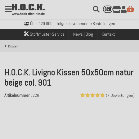
Kostenloser Versand innerhalb Deutschlands ab 99€ Bestellwert
Über 120.000 erfolgreich versendete Bestellungen
Sicher bezahlen mit Klarna, PayPal & Amazon Pay
Stoffmuster-Service
News | Blog
Kontakt
Kostenloser Versand innerhalb Deutschlands ab 99€ Bestellwert
Über 120.000 erfolgreich versendete Bestellungen
Kissen
Sicher bezahlen mit Klarna, PayPal & Amazon Pay
Kostenloser Versand innerhalb Deutschlands ab 99€ Bestellwert
H.O.C.K. Livigno Kissen 50x50cm natur
beige col. 901
Artikelnummer
6226
(7 Bewertungen)