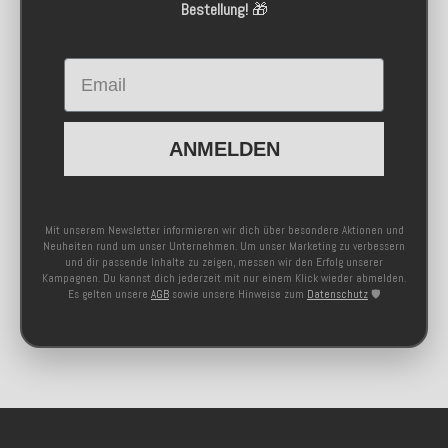
Bestellung!
🎁
Email
ANMELDEN
Mit unserem Newsletter informieren wir dich über besondere Aktionen und
Neuheiten rund um unser Unternehmen. Um unser Marketing zu verbessern
und dir passende Inhalte zu zeigen, messen wir den Erfolg unserer
Kampagnen. Du kannst dich jederzeit mit nur einem Klick wieder abmelden.
Es gelten unsere
AGB
sowie unsere Hinweise zum
Datenschutz
🛡️