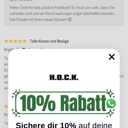
Vielen Dank für das positive Feedback! Es freut uns sehr, dass Sie
zufrieden sind und wir Ihre Erwartungen sogar übertreffen konnten.
Viel Freude mit Ihrem neuen Kissen! 😊
Tolle Kissen und Bezüge
Brigitte W.
Service-Bewertung
Tolle Kissen und Bezüge, schöne Farben. Änderung wurde sehr freundlich
aufgenommen. Preis-Leistung ist gut.
Einen Verbesserungsvorschlag hätte ich: die Kissen waren sehr prall
gefüllt. Daher habe ich die Naht des Innenkissens geöffnet, Füllung entfernt
und wieder zugenäht. Mit einem kleinen Reißverschluss wäre das viel
einfacher gegangen.
Tolle Kissen und Bezüge
Brigitte W.
Service-Bewertung
Tolle Kissen und Bezüge, schöne Farben. Änderung wurde sehr freundlich
Sichere dir 10%
auf deine