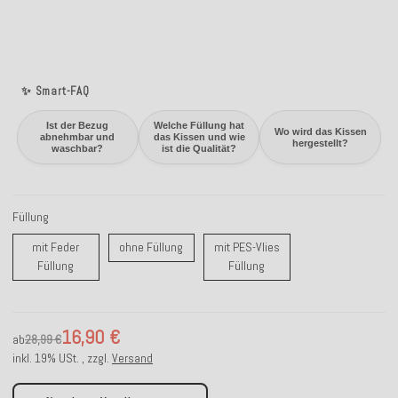
✨ Smart-FAQ
Ist der Bezug
Welche Füllung hat
Wo wird das Kissen
abnehmbar und
das Kissen und wie
hergestellt?
waschbar?
ist die Qualität?
Füllung
ohne Füllung
mit Feder
ohne Füllung
mit PES-Vlies
mit Feder Füllung
mit PES-Vlies Füllung
Füllung
Füllung
16,90 €
ab
28,99 €
inkl. 19% USt. , zzgl.
Versand