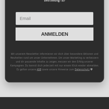
Bestellung!
🎁
Email
ANMELDEN
Mit unserem Newsletter informieren wir dich über besondere Aktionen und
Neuheiten rund um unser Unternehmen. Um unser Marketing zu verbessern
und dir passende Inhalte zu zeigen, messen wir den Erfolg unserer
Kampagnen. Du kannst dich jederzeit mit nur einem Klick wieder abmelden.
Es gelten unsere
AGB
sowie unsere Hinweise zum
Datenschutz
🛡️