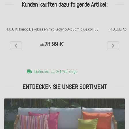
Kunden kauften dazu folgende Artikel:
H.O.C.K. Karoo Dekokissen mit Keder 50x50cm blue col. 03
H.O.C.K. Ad
28,99 €
*
ab
Lieferzeit: ca. 2-4 Werktage
ENTDECKEN SIE UNSER SORTIMENT