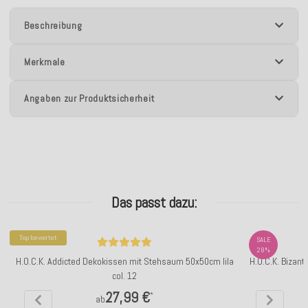
Beschreibung
Merkmale
Angaben zur Produktsicherheit
Das passt dazu:
Top bewertet
SALE
28%
H.O.C.K. Addicted Dekokissen mit Stehsaum 50x50cm lila
H.O.C.K. Bizant
col. 12
27,99 €
*
ab