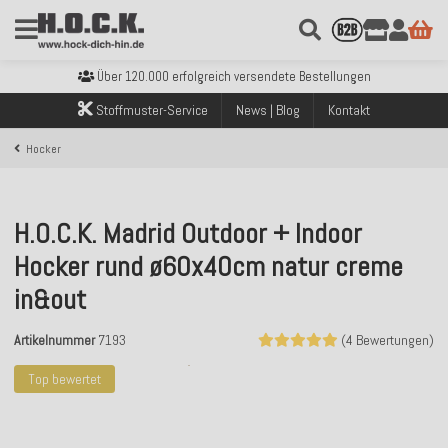
Kostenloser Versand innerhalb Deutschlands ab 99€ Bestellwert
Über 120.000 erfolgreich versendete Bestellungen
Sicher bezahlen mit Klarna, PayPal & Amazon Pay
Kostenloser Versand innerhalb Deutschlands ab 99€ Bestellwert
Stoffmuster-Service
News | Blog
Kontakt
Über 120.000 erfolgreich versendete Bestellungen
Sicher bezahlen mit Klarna, PayPal & Amazon Pay
Hocker
Kostenloser Versand innerhalb Deutschlands ab 99€ Bestellwert
H.O.C.K. Madrid Outdoor + Indoor
Hocker rund ø60x40cm natur creme
in&out
Artikelnummer
7193
(4 Bewertungen)
Top bewertet