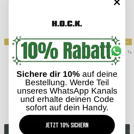
Kunden kauften dazu folgende Artikel:
Top bewertet
Top bewertet
H.O.C.K. Caribe Outdoor Cube/ Sitzwürfel 45x45x45cm
H.O.C.K. Ta
103,99 €
*
Sichere dir 10%
auf deine
Bestellung. Werde Teil
unseres WhatsApp Kanals
Lieferzeit: ca. 5-7 Werktage
und erhalte deinen Code
sofort auf dein Handy.
ENTDECKEN SIE UNSER SORTIMENT
Jetzt 10% sichern