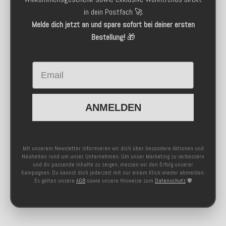
in dein Postfach 🚀
Melde dich jetzt an und spare sofort bei deiner ersten
Bestellung!
🎁
Email
ANMELDEN
Mit unserem Newsletter informieren wir dich über besondere Aktionen und
Neuheiten rund um unser Unternehmen. Um unser Marketing zu verbessern
und dir passende Inhalte zu zeigen, messen wir den Erfolg unserer
Kampagnen. Du kannst dich jederzeit mit nur einem Klick wieder abmelden.
Es gelten unsere
AGB
sowie unsere Hinweise zum
Datenschutz
🛡️