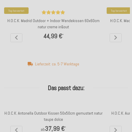
Top bewertet
Top bewertet
H.O.C.K. Madrid Outdoor + Indoor Wendekissen 60x60cm
H.O.C.K. Mad
natur creme in&out
44,99 €
*
Lieferzeit: ca. 5-7 Werktage
Das passt dazu:
H.O.C.K. Antonella Outdoor Kissen 50x50cm gemustert natur
H.O.C.K. Aur
taupe dolce
37,99 €
*
ab