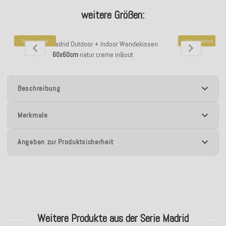
weitere Größen:
Top bewertet
Top bewertet
H.O.C.K. Madrid Outdoor + Indoor Wendekissen
H.O.C.K. Ma
60x60cm
natur creme in&out
50
Beschreibung
Merkmale
Angaben zur Produktsicherheit
Weitere Produkte aus der Serie Madrid