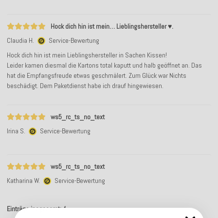
Hock dich hin ist mein… Lieblingshersteller ♥️.
Claudia H.
Service-Bewertung
Hock dich hin ist mein Lieblingshersteller in Sachen Kissen!
Leider kamen diesmal die Kartons total kaputt und halb geöffnet an. Das
hat die Empfangsfreude etwas geschmälert. Zum Glück war Nichts
beschädigt. Dem Paketdienst habe ich drauf hingewiesen.
ws5_rc_ts_no_text
Irina S.
Service-Bewertung
ws5_rc_ts_no_text
Katharina W.
Service-Bewertung
Einträge insgesamt: 4