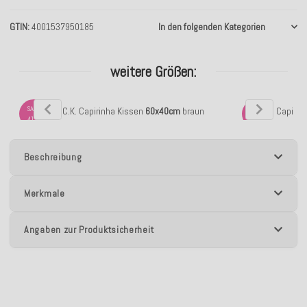
GTIN
4001537950185
In den folgenden Kategorien
weitere Größen:
SALE
SALE
H.O.C.K. Capirinha Kissen
60x40cm
braun
H.O.C.K. Capiri
41%
22%
Beschreibung
Merkmale
Angaben zur Produktsicherheit