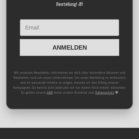
Bestellung!
🎁
Email
ANMELDEN
Mit unserem Newsletter informieren wir dich über besondere Aktionen und
Neuheiten rund um unser Unternehmen. Um unser Marketing zu verbessern
und dir passende Inhalte zu zeigen, messen wir den Erfolg unserer
Kampagnen. Du kannst dich jederzeit mit nur einem Klick wieder abmelden.
Es gelten unsere
AGB
sowie unsere Hinweise zum
Datenschutz
🛡️