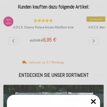
Kunden kauften dazu folgende Artikel:
Top bewertet
SALE
46%
H.O.C.K. Channy Pictave Kissen 50x30cm lime
H.O.C.K. Mari
6,95 €
*
ab
23,99 €
Lieferzeit: ca. 5-7 Werktage
ENTDECKEN SIE UNSER SORTIMENT