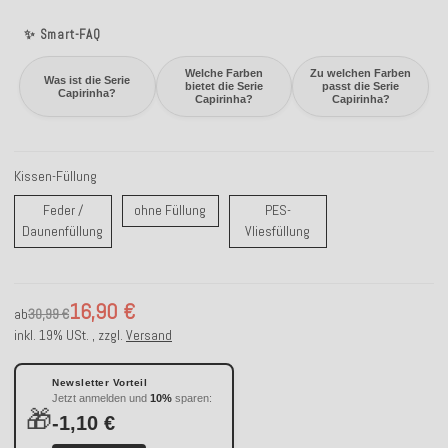
✨ Smart-FAQ
Welche Farben
Zu welchen Farben
Was ist die Serie
bietet die Serie
passt die Serie
Capirinha?
Capirinha?
Capirinha?
Kissen-Füllung
ohne Füllung
Feder /
ohne Füllung
PES-
Feder / Daunenfüllung
PES-Vliesfüllung
Daunenfüllung
Vliesfüllung
16,90 €
ab
30,99 €
inkl. 19% USt. , zzgl.
Versand
Newsletter Vorteil
Jetzt anmelden und
10%
sparen:
🎁
-1,10 €