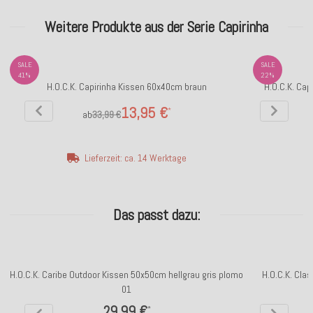
Weitere Produkte aus der Serie Capirinha
SALE
SALE
41%
22%
H.O.C.K. Capirinha Kissen 60x40cm braun
H.O.C.K. Ca
13,95 €
*
ab
33,99 €
Lieferzeit: ca. 14 Werktage
Das passt dazu:
H.O.C.K. Caribe Outdoor Kissen 50x50cm hellgrau gris plomo
H.O.C.K. Cla
01
29,99 €
*