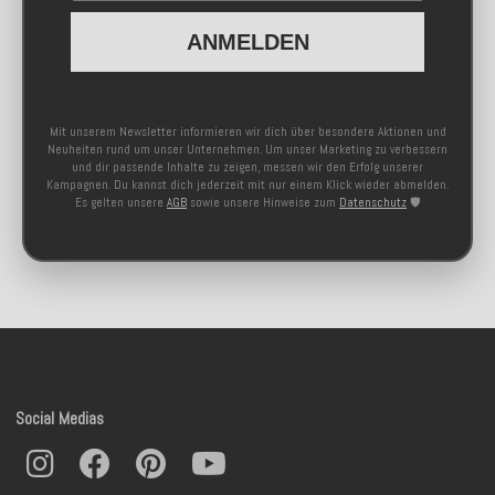
ANMELDEN
Mit unserem Newsletter informieren wir dich über besondere Aktionen und
Neuheiten rund um unser Unternehmen. Um unser Marketing zu verbessern
und dir passende Inhalte zu zeigen, messen wir den Erfolg unserer
Kampagnen. Du kannst dich jederzeit mit nur einem Klick wieder abmelden.
Es gelten unsere
AGB
sowie unsere Hinweise zum
Datenschutz
🛡️
Social Medias