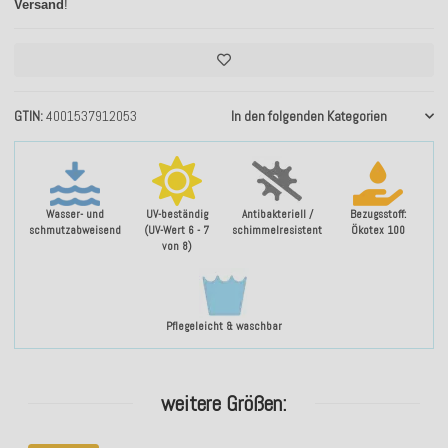
Versand
!
GTIN
4001537912053
In den folgenden Kategorien
Wasser- und
UV-beständig
Antibakteriell /
Bezugsstoff:
schmutzabweisend
(UV-Wert 6 - 7
schimmelresistent
Ökotex 100
von 8)
Pflegeleicht & waschbar
weitere Größen: