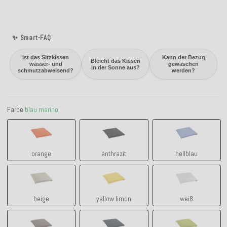
✨ Smart-FAQ
Ist das Sitzkissen
Kann der Bezug
Bleicht das Kissen
wasser- und
gewaschen
in der Sonne aus?
schmutzabweisend?
werden?
Farbe
blau marino
orange
anthrazit
hellblau
orange
anthrazit
hellblau
beige
yellow limon
weiß
beige
yellow limon
weiß
taupe
blau marino
grün