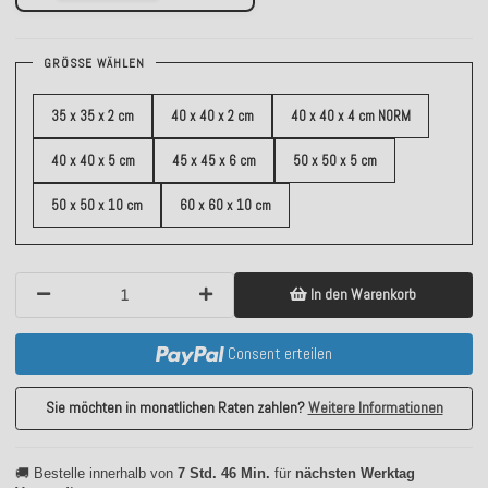
GRÖSSE WÄHLEN
35 x 35 x 2 cm
40 x 40 x 2 cm
40 x 40 x 4 cm NORM
40 x 40 x 5 cm
45 x 45 x 6 cm
50 x 50 x 5 cm
50 x 50 x 10 cm
60 x 60 x 10 cm
In den Warenkorb
Consent erteilen
Sie möchten in monatlichen Raten zahlen?
Weitere Informationen
🚚 Bestelle innerhalb von
7 Std. 46 Min.
für
nächsten Werktag