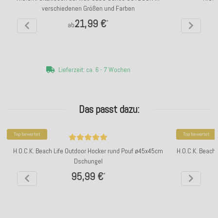
verschiedenen Größen und Farben
21,99 €
*
ab
Lieferzeit: ca. 6 - 7 Wochen
Das passt dazu:
Top bewertet
Top bewertet
H.O.C.K. Beach Life Outdoor Hocker rund Pouf ø45x45cm
H.O.C.K. Beach
Dschungel
95,99 €
*