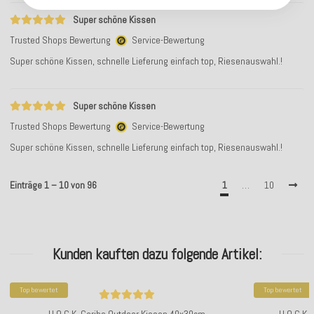
Super schöne Kissen
Trusted Shops Bewertung
Service-Bewertung
Super schöne Kissen, schnelle Lieferung einfach top, Riesenauswahl.!
Super schöne Kissen
Trusted Shops Bewertung
Service-Bewertung
Super schöne Kissen, schnelle Lieferung einfach top, Riesenauswahl.!
Einträge 1 – 10 von 96
1
…
10
Kunden kauften dazu folgende Artikel:
Top bewertet
Top bewertet
H.O.C.K. Caribe Outdoor Kissen 40x30cm
H.O.C.K.