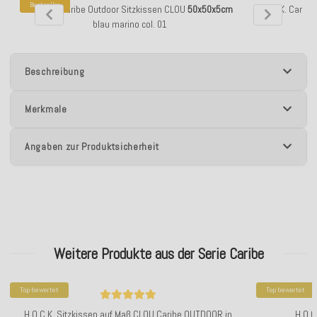
Bestseller
H.O.C.K. Caribe Outdoor Sitzkissen CLOU
50x50x5cm
H.O.C.K. Carib
blau marino col. 01
Beschreibung
Merkmale
Angaben zur Produktsicherheit
Weitere Produkte aus der Serie Caribe
Top bewertet
Top bewertet
H.O.C.K. Sitzkissen auf Maß CLOU Caribe OUTDOOR in
H.O.C