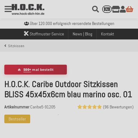
Kostenloser Versand innerhalb Deutschlands ab 99€ Bestellwert
Über 120.000 erfolgreich versendete Bestellungen
Sicher bezahlen mit Klarna, PayPal & Amazon Pay
Stoffmuster-Service
News | Blog
Kontakt
Kostenloser Versand innerhalb Deutschlands ab 99€ Bestellwert
Über 120.000 erfolgreich versendete Bestellungen
Sitzkissen
Sicher bezahlen mit Klarna, PayPal & Amazon Pay
Kostenloser Versand innerhalb Deutschlands ab 99€ Bestellwert
🔥
500+
mal bestellt
H.O.C.K. Caribe Outdoor Sitzkissen
BLISS 45x45x6cm blau marino osc. 01
Artikelnummer
Caribe5-91205
(96 Bewertungen)
Bestseller