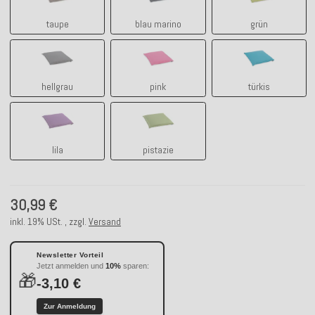
taupe
blau marino
grün
hellgrau
pink
türkis
hellgrau
pink
türkis
lila
pistazie
lila
pistazie
30,99 €
inkl. 19% USt. , zzgl.
Versand
Newsletter Vorteil
Jetzt anmelden und
10%
sparen:
🎁
-3,10 €
Zur Anmeldung