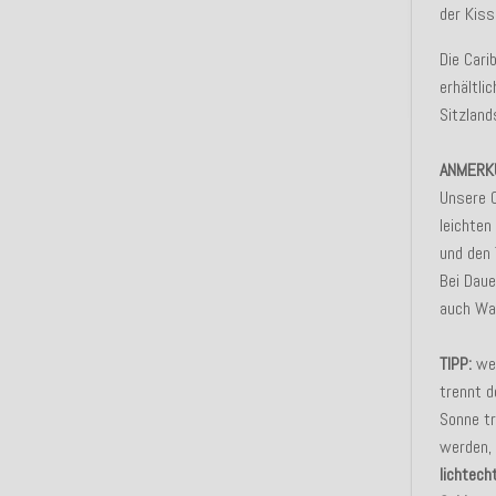
der Kiss
Die Cari
erhältli
Sitzland
ANMERK
Unsere 
leichte
und den 
Bei Dau
auch Was
TIPP:
wen
trennt d
Sonne tr
werden, 
lichtech