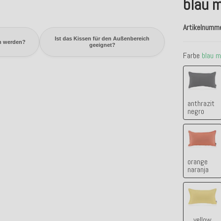
blau m
Artikelnumm
Ist das Kissen für den Außenbereich
n werden?
geeignet?
Farbe
blau m
anthra
anthrazit
negro
orange
orange
naranja
yellow
yellow