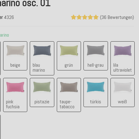
arino osc. 01
er
4326
(36 Bewertungen)
arino
zit negro
beige
blau marino
grün
hell-grau
lila ultra
beige
blau
grün
hell-grau
lila
marino
ultraviolet
 naranja
pink fuchsia
pistazie
taupe-tabacco
türkis
weiß
pink
pistazie
taupe-
türkis
weiß
fuchsia
tabacco