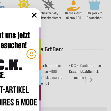
- und
UV-
Antibakteriell /
Bezugsstoff:
Pflegeleicht
weisend
beständig
schimmelresistent
Ökotex 100
& waschbar
(UV-Wert 6 -
7 von 8)
weitere Größen:
Caribe Outdoor
H.O.C.K. Caribe Outdoor
H.O.C.K. Caribe Outdoor
H
60x60cm
blau
Sitzkissen MINNI
Kissen
50x50cm
blau
rino 01
35x35x2cm
blau marino
marino osc. 01
col. 01