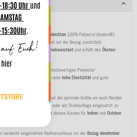
ibung
tbeschreibung
sen besteht aus einer
pflegeleichten
100% Polyacryl (dralon®)
. Mit
Fleckschutz
ausgerüstet ist der Bezug zusätzlich
abweisend
,
lichtecht, schimmelresistent
und erfüllt den
Ökotex-
d 100
.
enfüllung besteht aus einer hochwertigen Polyester-
chvliesfaser, die sich durch eine
hohe Elastizität
und gute
llwerte
auszeichnet.
sen ist
strapazierfähig
und hat die optimale Größe um auch flexibel
nkissen, auf der Gartenbank oder als Stuhlauflage eingesetzt zu
Durch die Beschaffenheit ist dieses Kissen für
Indoor
und
Outdoor
.
n verdeckt eingenähten Reißverschluss ist der
Bezug abnehmbar
,