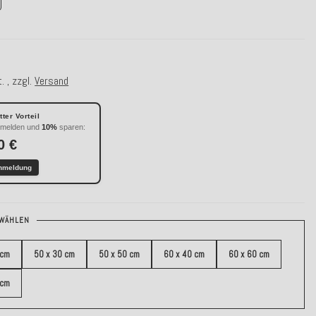
. , zzgl.
Versand
ter Vorteil
nmelden und
10%
sparen:
0 €
nmeldung
WÄHLEN
 cm
50 x 30 cm
50 x 50 cm
60 x 40 cm
60 x 60 cm
 cm