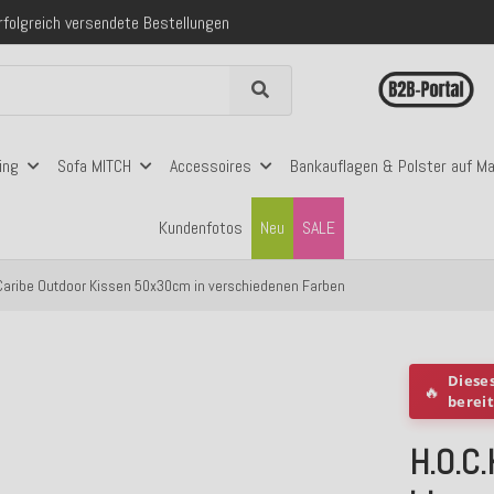
folgreich versendete Bestellungen
 mit Klarna, PayPal & Amazon Pay
nerhalb Deutschlands ab 99€ Bestellwert
folgreich versendete Bestellungen
 mit Klarna, PayPal & Amazon Pay
nerhalb Deutschlands ab 99€ Bestellwert
ing
Sofa MITCH
Accessoires
Bankauflagen & Polster auf M
Kundenfotos
Neu
SALE
 Caribe Outdoor Kissen 50x30cm in verschiedenen Farben
Diese
🔥
berei
H.O.C