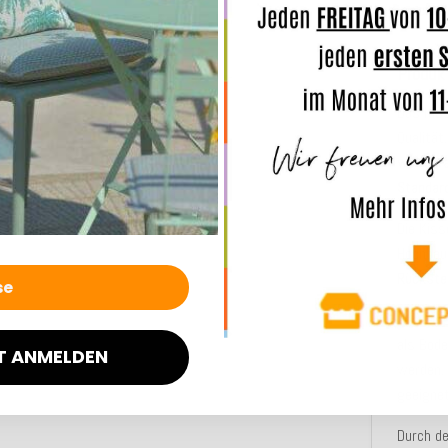
Beschre
Produk
Das Kis
Qualität
wasser
Standar
Die Kiss
Hochbaus
Rückste
Das Kis
als Bode
T ANMELDEN
werden. 
geeignet
Durch de