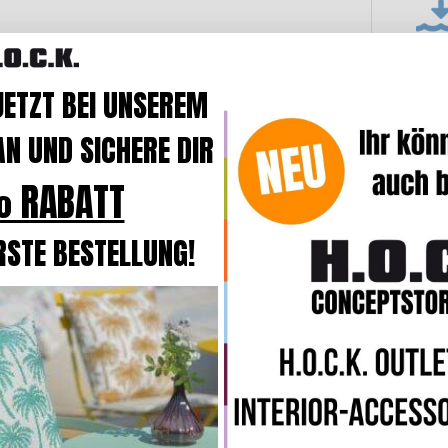
Wasser
schmutzab
JETZT BEI UNSEREM
N UND SICHERE DIR
 RABATT
RSTE BESTELLUNG!
H.O.C.K. 
Kissen
ma