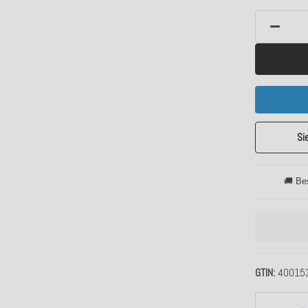
Si
🚚 Be
GTIN
40015