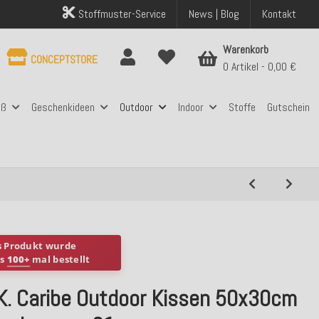
Stoffmuster-Service
News | Blog
Kontakt
Warenkorb
CONCEPTSTORE
0 Artikel
0,00 €
aß
Geschenkideen
Outdoor
Indoor
Stoffe
Gutschein
s Produkt wurde
ts
100+
mal bestellt
.K. Caribe Outdoor Kissen 50x30cm