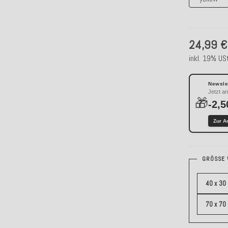
24,99 €
inkl. 19% USt
Newslet
Jetzt a
🎁
-2,5
Zur A
GRÖSSE 
40 x 30
70 x 70