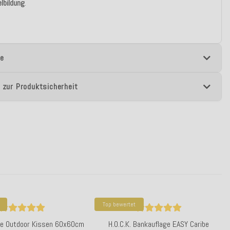
lbildung
.
e
 zur Produktsicherheit
Top bewertet
ibe Outdoor Kissen 60x60cm
H.O.C.K. Bankauflage EASY Caribe