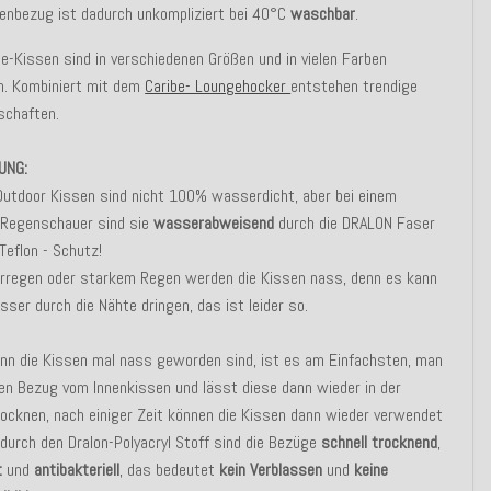
enbezug ist dadurch unkompliziert bei 40°C
waschbar
.
be-Kissen sind in verschiedenen Größen und in vielen Farben
ch. Kombiniert mit dem
Caribe- Loungehocker
entstehen trendige
schaften.
UNG:
Outdoor Kissen sind nicht 100% wasserdicht, aber bei einem
n Regenschauer sind sie
wasserabweisend
durch die DRALON Faser
Teflon - Schutz!
erregen oder starkem Regen werden die Kissen nass, denn es kann
ser durch die Nähte dringen, das ist leider so.
n die Kissen mal nass geworden sind, ist es am Einfachsten, man
en Bezug vom Innenkissen und lässt diese dann wieder in der
ocknen, nach einiger Zeit können die Kissen dann wieder verwendet
durch den Dralon-Polyacryl Stoff sind die Bezüge
schnell trocknend
,
t
und
antibakteriell
, das bedeutet
kein Verblassen
und
keine