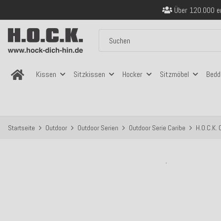
Über 120.000 er
Sicher bezahlen
Kostenloser Versand in
Über 120.000 er
Sicher bezahlen
Kostenloser Versand in
Kissen
Sitzkissen
Hocker
Sitzmöbel
Bedd
Startseite
Outdoor
Outdoor Serien
Outdoor Serie Caribe
H.O.C.K.