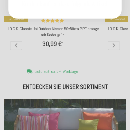
Kunden kauften dazu folgende Artikel:
Top bewertet
Top bewertet
H.O.C.K. Classic Uni Outdoor Kissen 50x50cm PIPE orange
H.O.C.K. Class
mit Keder grün
30,99 €
*
Lieferzeit: ca. 2-4 Werktage
ENTDECKEN SIE UNSER SORTIMENT