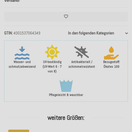
Versand
!
GTIN
4001537064349
In den folgenden Kategorien
Wasser- und
UV-beständig
Antibakteriell /
Bezugsstoff:
schmutzabweisend
(UV-Wert 6 - 7
schimmelresistent
Ökotex 100
von 8)
Pflegeleicht & waschbar
weitere Größen: