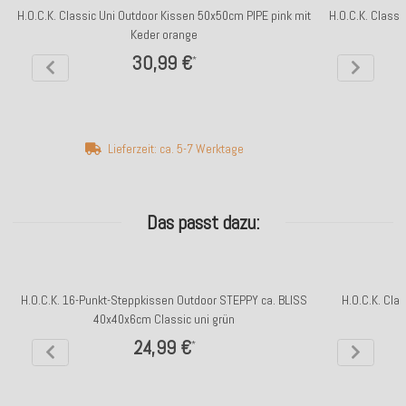
H.O.C.K. Classic Uni Outdoor Kissen 50x50cm PIPE pink mit
H.O.C.K. Class
Keder orange
30,99 €
*
Lieferzeit: ca. 5-7 Werktage
Das passt dazu:
H.O.C.K. 16-Punkt-Steppkissen Outdoor STEPPY ca. BLISS
H.O.C.K. Cla
40x40x6cm Classic uni grün
24,99 €
*