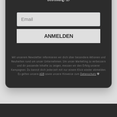
Email
ANMELDEN
Mit unserem Newsletter informieren wir dich über besondere Aktionen und
Neuheiten rund um unser Unternehmen. Um unser Marketing zu verbessern
und dir passende Inhalte zu zeigen, messen wir den Erfolg unserer
Kampagnen. Du kannst dich jederzeit mit nur einem Klick wieder abmelden.
Es gelten unsere
AGB
sowie unsere Hinweise zum
Datenschutz
🛡️