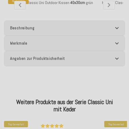
Bestseller
H.O.C.K. Classic Uni Outdoor Kissen
40x30cm
grün
H.O.C.K. Classic
Beschreibung
Merkmale
Angaben zur Produktsicherheit
Weitere Produkte aus der Serie Classic Uni
mit Keder
Top bewertet
Top bewertet