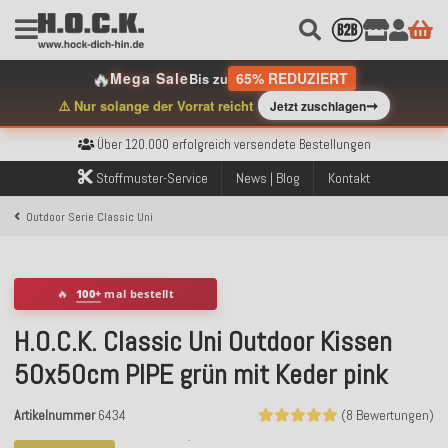
🔥
Mega Sale
65% REDUZIERT
Bis zu
➞
⚠️ Nur solange der Vorrat reicht
Jetzt zuschlagen
Kostenloser Versand innerhalb Deutschlands ab 99€ Bestellwert
Über 120.000 erfolgreich versendete Bestellungen
Sicher bezahlen mit Klarna, PayPal & Amazon Pay
Kostenloser Versand innerhalb Deutschlands ab 99€ Bestellwert
Stoffmuster-Service
News | Blog
Kontakt
Über 120.000 erfolgreich versendete Bestellungen
Sicher bezahlen mit Klarna, PayPal & Amazon Pay
Outdoor Serie Classic Uni
Kostenloser Versand innerhalb Deutschlands ab 99€ Bestellwert
🔥
100+
mal bestellt
H.O.C.K. Classic Uni Outdoor Kissen
50x50cm PIPE grün mit Keder pink
Artikelnummer
6434
(8 Bewertungen)