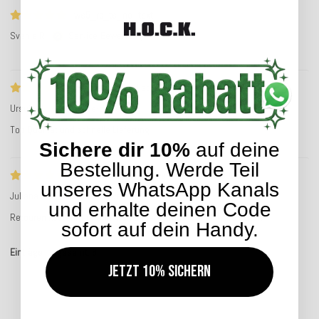
ws5_rc_ts_no_text
Svenja R.
Service-Bewertung
Top Qualität und schnelle Lieferung
Ursula S.
Service-Bewertung
Top Qualität und schnelle Lieferung
Sichere dir 10%
auf deine
Bestellung. Werde Teil
Retouren kostenfrei wenn man andere Arti…
unseres WhatsApp Kanals
Juliana P.
Service-Bewertung
und erhalte deinen Code
Retouren kostenfrei wenn man andere Artikel behält wäre schön
sofort auf dein Handy.
Einträge insgesamt: 8
Jetzt 10% sichern