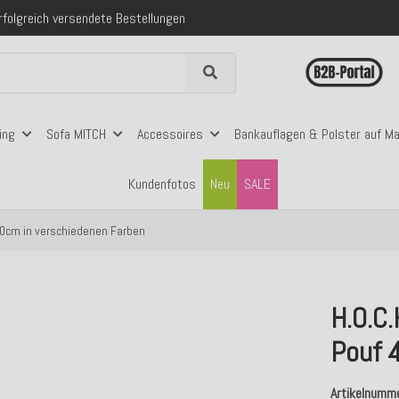
folgreich versendete Bestellungen
 mit Klarna, PayPal & Amazon Pay
nerhalb Deutschlands ab 99€ Bestellwert
folgreich versendete Bestellungen
 mit Klarna, PayPal & Amazon Pay
nerhalb Deutschlands ab 99€ Bestellwert
ing
Sofa MITCH
Accessoires
Bankauflagen & Polster auf M
Kundenfotos
Neu
SALE
40cm in verschiedenen Farben
H.O.C.
Pouf 
Artikelnumm