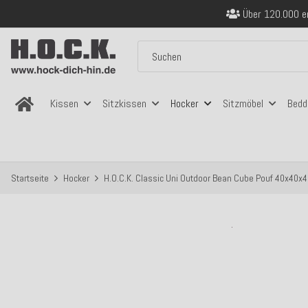
Über 120.000 er
Sicher bezahlen
Kostenloser Versand in
Über 120.000 er
Sicher bezahlen
Kostenloser Versand in
Kissen
Sitzkissen
Hocker
Sitzmöbel
Bedd
Startseite
Hocker
H.O.C.K. Classic Uni Outdoor Bean Cube Pouf 40x40x