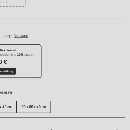
rkis
. , zzgl.
Versand
ter Vorteil
nmelden und
10%
sparen:
0 €
nmeldung
WÄHLEN
 x 40 cm
90 x 90 x 40 cm