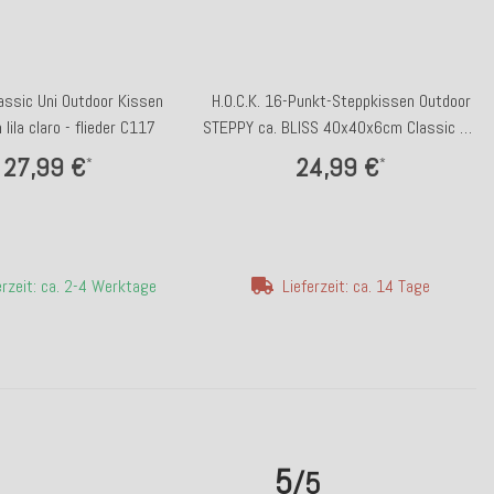
lassic Uni Outdoor Kissen
H.O.C.K. 16-Punkt-Steppkissen Outdoor
ila claro - flieder C117
STEPPY ca. BLISS 40x40x6cm Classic uni
brombeer
27,99 €
24,99 €
*
*
erzeit: ca. 2-4 Werktage
Lieferzeit: ca. 14 Tage
5
/5