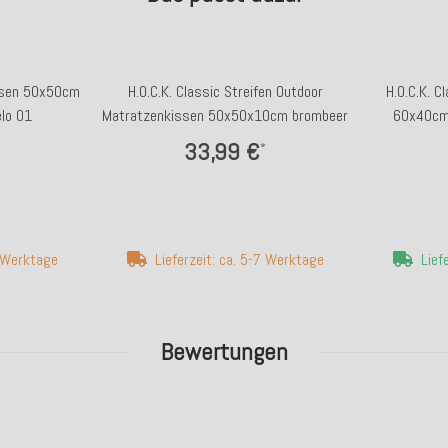
issen 50x50cm
H.O.C.K. Classic Streifen Outdoor
H.O.C.K. C
elo 01
Matratzenkissen 50x50x10cm brombeer
60x40cm l
33,99 €
*
7 Werktage
Lieferzeit: ca. 5-7 Werktage
Lief
Bewertungen