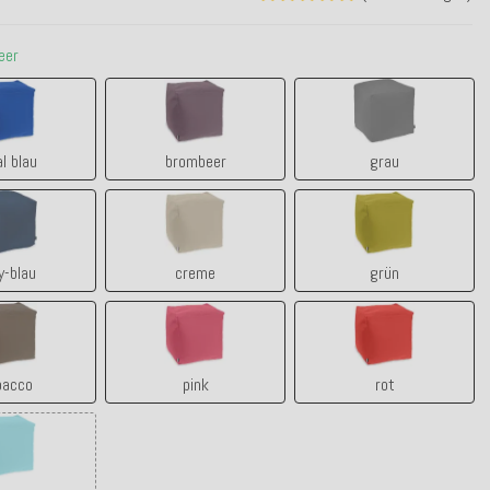
eer
royal blau
brombeer
grau
al blau
brombeer
grau
navy-blau
creme
grün
y-blau
creme
grün
tabacco
pink
rot
bacco
pink
rot
türkis