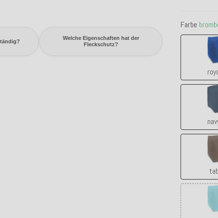
Farbe
bromb
Welche Eigenschaften hat der
ständig?
Fleckschutz?
roy
nav
ta