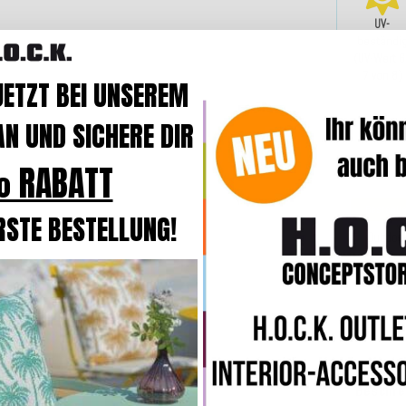
UV-
beständi
(UV-Wert 6
7 von 8)
JETZT BEI UNSEREM
N UND SICHERE DIR
 RABATT
Bestsell
H.O.C.K
RSTE BESTELLUNG!
Outdoo
CLOU
br
Beschre