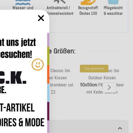
Wasser- und
Antibakteriell /
Bezugsstoff:
Pflegeleicht
g
schmutzabweisend
schimmelresistent
Ökotex 100
& waschbar
 -
weitere Größen:
er
Top bewertet
. Classic Uni
H.O.C.K. Classic Uni
H.O.C.K. Classic Uni
r Sitzkissen
Outdoor Kissen
Outdoor Kissen
50x50x5cm
50x30cm
brombeer col.
50x50cm
PIPE brombeer
ombeer
22
mit Keder salmon
ibung