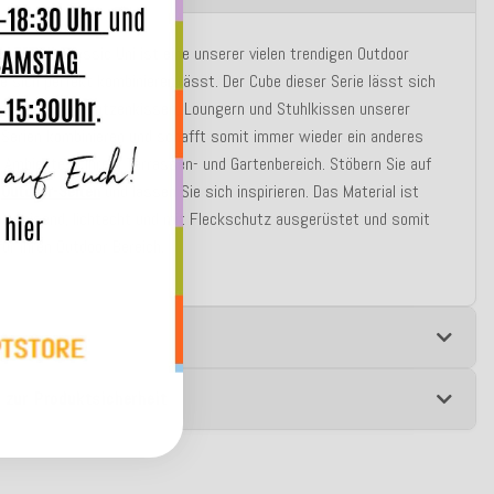
oor-Serie Classic Uni ist eine unserer vielen trendigen Outdoor
ie sich perfekt kombinieren lässt. Der Cube dieser Serie lässt sich
en Kissen, Matratzenkissen, Loungern und Stuhlkissen unserer
Serien kombinieren und schafft somit immer wieder ein anderes
Ambiente in Ihrem Terrassen- und Gartenbereich. Stöbern Sie auf
n
Outdoor-Seiten
und lassen Sie sich inspirieren. Das Material ist
bweisend, lichtecht und mit Fleckschutz ausgerüstet und somit
für Ihren Outdoor Bereich.
e
 zur Produktsicherheit