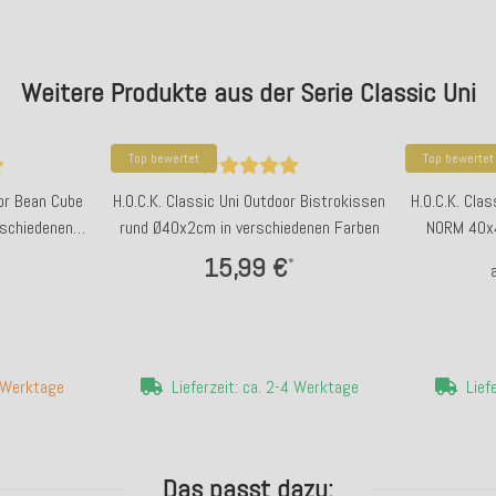
Weitere Produkte aus der Serie Classic Uni
Top bewertet
Top bewertet
oor Bean Cube
H.O.C.K. Classic Uni Outdoor Bistrokissen
H.O.C.K. Cla
schiedenen
rund Ø40x2cm in verschiedenen Farben
NORM 40x4
15,99 €
*
7 Werktage
Lieferzeit: ca. 2-4 Werktage
Lief
Das passt dazu: