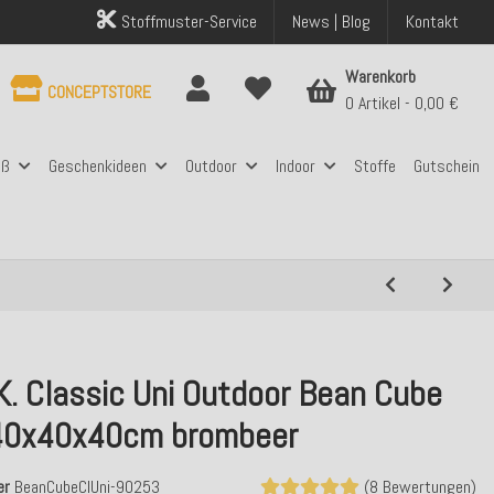
Stoffmuster-Service
News | Blog
Kontakt
Warenkorb
CONCEPTSTORE
0 Artikel
0,00 €
aß
Geschenkideen
Outdoor
Indoor
Stoffe
Gutschein
K. Classic Uni Outdoor Bean Cube
40x40x40cm brombeer
er
BeanCubeClUni-90253
(8 Bewertungen)