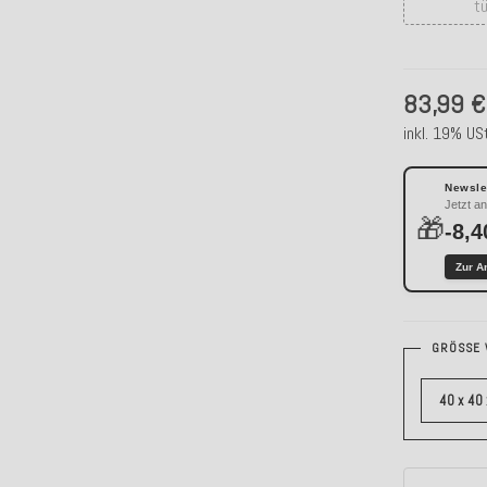
tü
83,99 €
inkl. 19% USt
Newslet
Jetzt a
🎁
-8,4
Zur A
GRÖSSE 
40 x 40