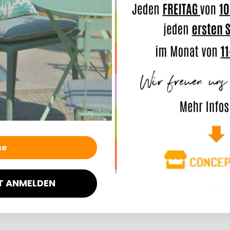
Die Outd
Serien d
mit viel
Outdoor-
schönes 
unsere
wassera
perfekt 
Merkmal
T ANMELDEN
Angaben