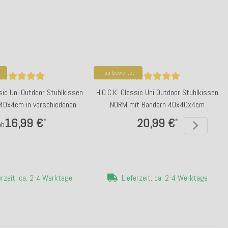
Top bewertet
ssic Uni Outdoor Stuhlkissen
H.O.C.K. Classic Uni Outdoor Stuhlkissen
0x4cm in verschiedenen
NORM mit Bändern 40x40x4cm
Farben
16,99 €
20,99 €
*
*
ab
erzeit: ca. 2-4 Werktage
Lieferzeit: ca. 2-4 Werktage