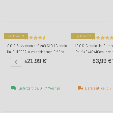
Top bewertet
Top bewertet
H.O.C.K. Sitzkissen auf Maß CLOU Classic
H.O.C.K. Classic Uni Outd
Uni OUTDOOR in verschiedenen Größen
Pouf 40x40x40cm in ver
und Farben
Farben
21,99 €
83,99 €
*
*
ab
Lieferzeit: ca. 6 - 7 Wochen
Lieferzeit: ca. 5-