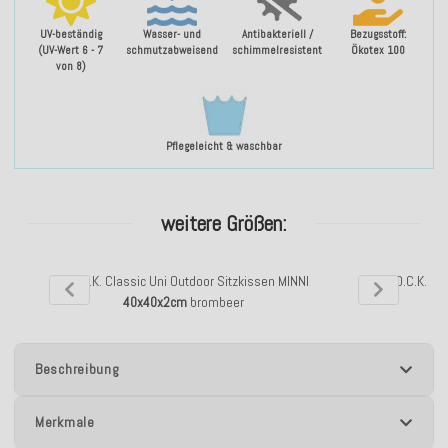
UV-beständig
Wasser- und
Antibakteriell /
Bezugsstoff:
(UV-Wert 6 - 7
schmutzabweisend
schimmelresistent
Ökotex 100
von 8)
Pflegeleicht & waschbar
weitere Größen:
H.O.C.K. Classic Uni Outdoor Sitzkissen MINNI
H.O.C.K. Cl
40x40x2cm
brombeer
Beschreibung
Merkmale