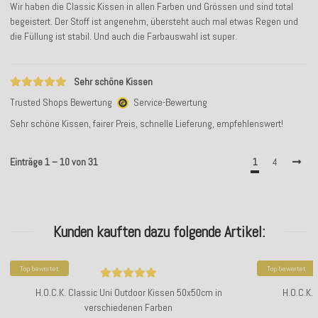
Wir haben die Classic Kissen in allen Farben und Grössen und sind total
begeistert. Der Stoff ist angenehm, übersteht auch mal etwas Regen und
die Füllung ist stabil. Und auch die Farbauswahl ist super.
Sehr schöne Kissen
Trusted Shops Bewertung
Service-Bewertung
Sehr schöne Kissen, fairer Preis, schnelle Lieferung, empfehlenswert!
Einträge 1 – 10 von 31
1
4
Kunden kauften dazu folgende Artikel:
Top bewertet
Top bewertet
H.O.C.K. Classic Uni Outdoor Kissen 50x50cm in
H.O.C.K.
verschiedenen Farben