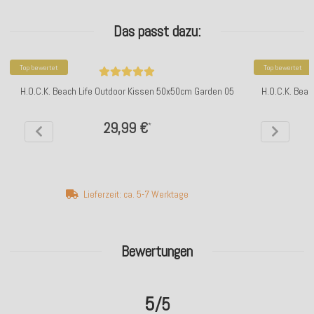
Das passt dazu:
Top bewertet
Top bewertet
H.O.C.K. Beach Life Outdoor Kissen 50x50cm Garden 05
H.O.C.K. Beac
29,99 €
*
Lieferzeit: ca. 5-7 Werktage
Bewertungen
5
/5