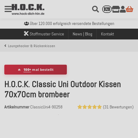
Kostenloser Versand innerhalb Deutschlands ab 99€ Bestellwert
Über 120.000 erfolgreich versendete Bestellungen
Sicher bezahlen mit Klarna, PayPal & Amazon Pay
Kostenloser Versand innerhalb Deutschlands ab 99€ Bestellwert
Stoffmuster-Service
News | Blog
Kontakt
Über 120.000 erfolgreich versendete Bestellungen
Sicher bezahlen mit Klarna, PayPal & Amazon Pay
Loungehocker & Rückenkissen
Kostenloser Versand innerhalb Deutschlands ab 99€ Bestellwert
🔥
100+
mal bestellt
H.O.C.K. Classic Uni Outdoor Kissen
70x70cm brombeer
Artikelnummer
ClassicUni4-90258
(31 Bewertungen)