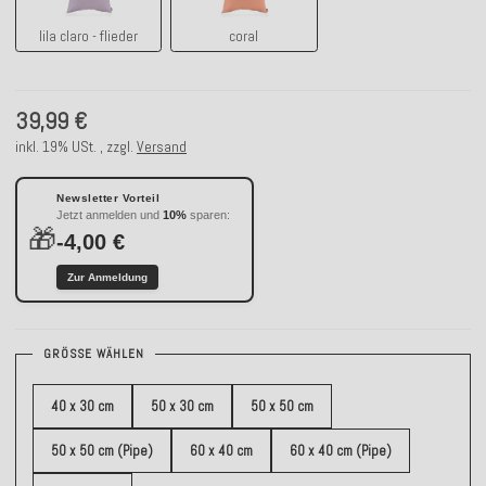
lila claro - flieder
coral
39,99 €
inkl. 19% USt. , zzgl.
Versand
Newsletter Vorteil
Jetzt anmelden und
10%
sparen:
🎁
-4,00 €
Zur Anmeldung
GRÖSSE WÄHLEN
40 x 30 cm
50 x 30 cm
50 x 50 cm
50 x 50 cm (Pipe)
60 x 40 cm
60 x 40 cm (Pipe)