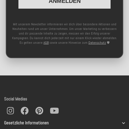
ANMELDEN
Mit unserem Newsletter informieren wir dich über besondere Aktionen und
Neuheiten rund um unser Unternehmen. Um unser Marketing zu verbessern
und dir passende Inhalte zu zeigen, messen wir den Erfolg unserer
Kampagnen. Du kannst dich jederzeit mit nur einem Klick wieder abmelden.
Es gelten unsere
AGB
sowie unsere Hinweise zum
Datenschutz
🛡️
Social Medias
Gesetzliche Informationen