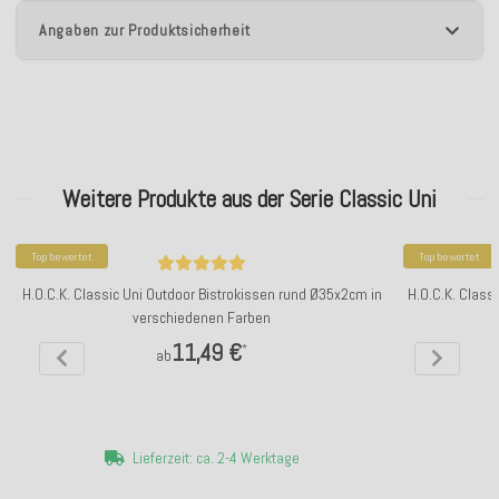
Angaben zur Produktsicherheit
Weitere Produkte aus der Serie Classic Uni
Top bewertet
Top bewertet
H.O.C.K. Classic Uni Outdoor Bistrokissen rund Ø35x2cm in
H.O.C.K. Clas
verschiedenen Farben
11,49 €
*
ab
Lieferzeit: ca. 2-4 Werktage