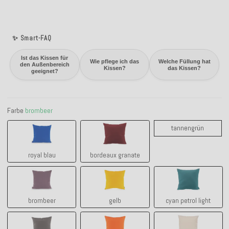
✨ Smart-FAQ
Ist das Kissen für
Wie pflege ich das
Welche Füllung hat
den Außenbereich
Kissen?
das Kissen?
geeignet?
Farbe
brombeer
royal blau
bordeaux granate
tanneng
tannengrün
royal blau
bordeaux granate
brombeer
gelb
cyan petrol lig
brombeer
gelb
cyan petrol light
grau
orange
creme