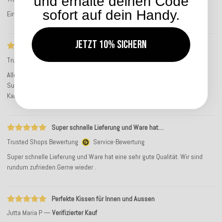
und erhalte deinen Code
sofort auf dein Handy.
Ein perfekter Kundenservice! Ganz herzlichen Dank!
Jetzt 10% sichern
Alles bestens gelaufen.
Trusted Shops Bewertung
Service-Bewertung
Alles bestens gelaufen.
Super Qualität.
Kann ich nur weiter empfehlen
Super schnelle Lieferung und Ware hat…
Trusted Shops Bewertung
Service-Bewertung
Super schnelle Lieferung und Ware hat eine sehr gute Qualität. Wir sind
rundum zufrieden.Gerne wieder .
Perfekte Kissen für Innen und Aussen
Jutta Maria P
Verifizierter Kauf