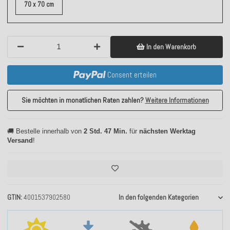
70 x 70 cm
In den Warenkorb
Consent erteilen
Sie möchten in monatlichen Raten zahlen?
Weitere Informationen
🚚 Bestelle innerhalb von
2 Std. 47 Min.
für
nächsten Werktag
Versand
!
GTIN
4001537902580
In den folgenden Kategorien