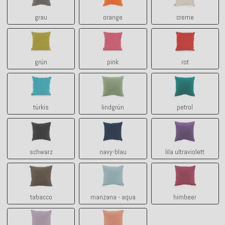
grau
orange
creme
grün
pink
rot
grün
pink
rot
türkis
lindgrün
petrol
türkis
lindgrün
petrol
schwarz
navy-blau
lila ultraviolett
schwarz
navy-blau
lila ultraviolett
tabacco
manzana - aqua
himbeer
tabacco
manzana - aqua
himbeer
lila claro - flieder
coral