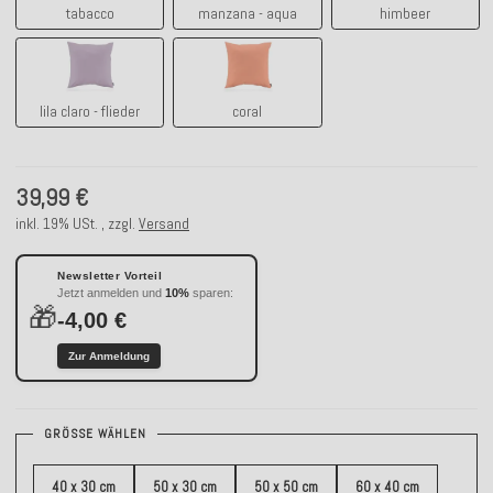
tabacco
manzana - aqua
himbeer
lila claro - flieder
coral
lila claro - flieder
coral
39,99 €
inkl. 19% USt. , zzgl.
Versand
Newsletter Vorteil
Jetzt anmelden und
10%
sparen:
🎁
-4,00 €
Zur Anmeldung
GRÖSSE WÄHLEN
40 x 30 cm
50 x 30 cm
50 x 50 cm
60 x 40 cm