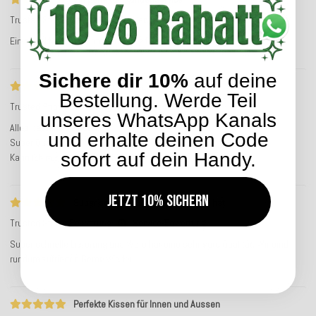
Trusted Shops Bewertung
Service-Bewertung
Ein perfekter Kundenservice! Ganz herzlichen Dank!
Sichere dir 10%
auf deine
Alles bestens gelaufen.
Bestellung. Werde Teil
Trusted Shops Bewertung
Service-Bewertung
unseres WhatsApp Kanals
Alles bestens gelaufen.
und erhalte deinen Code
Super Qualität.
sofort auf dein Handy.
Kann ich nur weiter empfehlen
Jetzt 10% sichern
Super schnelle Lieferung und Ware hat…
Trusted Shops Bewertung
Service-Bewertung
Super schnelle Lieferung und Ware hat eine sehr gute Qualität. Wir sind
rundum zufrieden.Gerne wieder .
Perfekte Kissen für Innen und Aussen