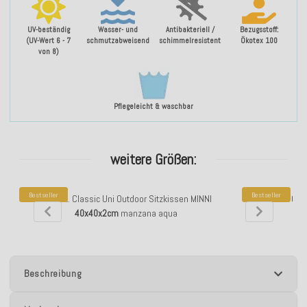
UV-beständig
Wasser- und
Antibakteriell /
Bezugsstoff:
(UV-Wert 6 - 7
schmutzabweisend
schimmelresistent
Ökotex 100
von 8)
Pflegeleicht & waschbar
weitere Größen:
Bestseller
Bestseller
H.O.C.K. Classic Uni Outdoor Sitzkissen MINNI
H.O.C.K. Cla
40x40x2cm
manzana aqua
40
Beschreibung