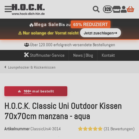
🔥
Mega Sale
65% REDUZIERT
Bis zu
➞
⚠️ Nur solange der Vorrat reicht
Jetzt zuschlagen
Kostenloser Versand innerhalb Deutschlands ab 99€ Bestellwert
Über 120.000 erfolgreich versendete Bestellungen
Sicher bezahlen mit Klarna, PayPal & Amazon Pay
Stoffmuster-Service
News | Blog
Kontakt
Kostenloser Versand innerhalb Deutschlands ab 99€ Bestellwert
Über 120.000 erfolgreich versendete Bestellungen
Loungehocker & Rückenkissen
Sicher bezahlen mit Klarna, PayPal & Amazon Pay
Kostenloser Versand innerhalb Deutschlands ab 99€ Bestellwert
🔥
100+
mal bestellt
H.O.C.K. Classic Uni Outdoor Kissen
70x70cm manzana - aqua
Artikelnummer
ClassicUni4-3014
(31 Bewertungen)