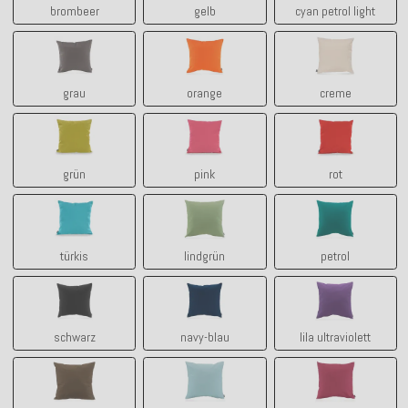
brombeer
gelb
cyan petrol light
grau
orange
creme
grau
orange
creme
grün
pink
rot
grün
pink
rot
türkis
lindgrün
petrol
türkis
lindgrün
petrol
schwarz
navy-blau
lila ultraviolett
schwarz
navy-blau
lila ultraviolett
tabacco
manzana - aqua
himbeer