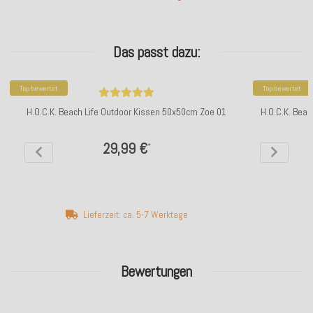
Das passt dazu:
Top bewertet
Top bewertet
H.O.C.K. Beach Life Outdoor Kissen 50x50cm Zoe 01
H.O.C.K. Beac
29,99 €
*
Lieferzeit: ca. 5-7 Werktage
Bewertungen