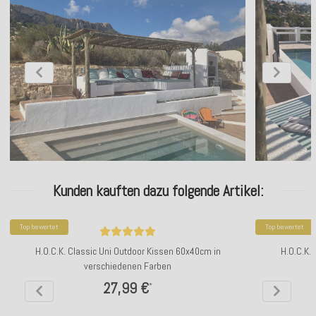
Kunden kauften dazu folgende Artikel:
Top bewertet
Top bewertet
H.O.C.K. Classic Uni Outdoor Kissen 60x40cm in
H.O.C.K.
verschiedenen Farben
27,99 €
*