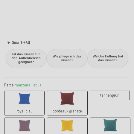
✨ Smart-FAQ
Ist das Kissen für
Wie pflege ich das
Welche Füllung hat
den Außenbereich
Kissen?
das Kissen?
geeignet?
Farbe
manzana - aqua
royal blau
bordeaux granate
tanneng
tannengrün
royal blau
bordeaux granate
brombeer
gelb
cyan petrol lig