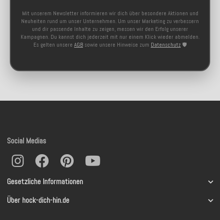
Mit unserem Newsletter informieren wir dich über besondere Aktionen und
Neuheiten rund um unser Unternehmen. Um unser Marketing zu verbessern
und dir passende Inhalte zu zeigen, messen wir den Erfolg unserer
Kampagnen. Du kannst dich jederzeit mit nur einem Klick wieder abmelden.
Es gelten unsere
AGB
sowie unsere Hinweise zum
Datenschutz
🛡️
Social Medias
Gesetzliche Informationen
Über hock-dich-hin.de