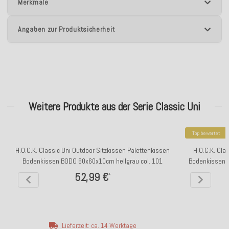
Merkmale
Angaben zur Produktsicherheit
Weitere Produkte aus der Serie Classic Uni
Top bewertet
H.O.C.K. Classic Uni Outdoor Sitzkissen Palettenkissen
H.O.C.K. Cla
Bodenkissen BODO 60x60x10cm hellgrau col. 101
Bodenkissen 
52,99 €
*
Lieferzeit: ca. 14 Werktage