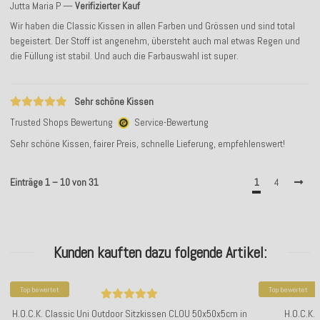
Jutta Maria P
Verifizierter Kauf
Wir haben die Classic Kissen in allen Farben und Grössen und sind total
begeistert. Der Stoff ist angenehm, übersteht auch mal etwas Regen und
die Füllung ist stabil. Und auch die Farbauswahl ist super.
Sehr schöne Kissen
Trusted Shops Bewertung
Service-Bewertung
Sehr schöne Kissen, fairer Preis, schnelle Lieferung, empfehlenswert!
Einträge 1 – 10 von 31
1
4
Kunden kauften dazu folgende Artikel:
Top bewertet
Top bewertet
H.O.C.K. Classic Uni Outdoor Sitzkissen CLOU 50x50x5cm in
H.O.C.K.