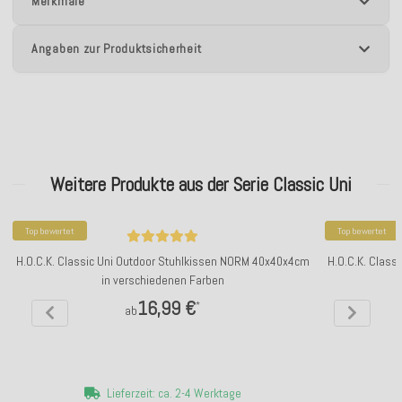
Merkmale
Angaben zur Produktsicherheit
Weitere Produkte aus der Serie Classic Uni
Top bewertet
Top bewertet
H.O.C.K. Classic Uni Outdoor Stuhlkissen NORM 40x40x4cm
H.O.C.K. Class
in verschiedenen Farben
16,99 €
*
ab
Lieferzeit: ca. 2-4 Werktage