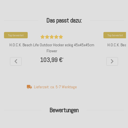
Das passt dazu:
Top bewertet
Top bewertet
H.O.C.K. Beach Life Outdoor Hocker eckig 45x45x45cm
H.O.C.K. Bea
Flower
103,99 €
*
Lieferzeit: ca. 5-7 Werktage
Bewertungen