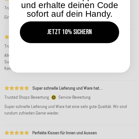
und erhalte deinen Code
Trusted Shops Bewertung
Service-Bewertung
sofort auf dein Handy.
Ein perfekter Kundenservice! Ganz herzlichen Dank!
Jetzt 10% sichern
Alles bestens gelaufen.
Trusted Shops Bewertung
Service-Bewertung
Alles bestens gelaufen.
Super Qualität.
Kann ich nur weiter empfehlen
Super schnelle Lieferung und Ware hat…
Trusted Shops Bewertung
Service-Bewertung
Super schnelle Lieferung und Ware hat eine sehr gute Qualität. Wir sind
rundum zufrieden.Gerne wieder .
Perfekte Kissen für Innen und Aussen