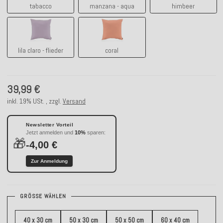
tabacco
manzana - aqua
himbeer
lila claro - flieder
coral
lila claro - flieder
coral
39,99 €
inkl. 19% USt. , zzgl.
Versand
Newsletter Vorteil
Jetzt anmelden und
10%
sparen:
🎁
-4,00 €
Zur Anmeldung
GRÖSSE WÄHLEN
40 x 30 cm
50 x 30 cm
50 x 50 cm
60 x 40 cm