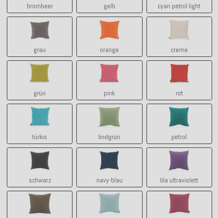
brombeer
gelb
cyan petrol light
grau
orange
creme
grau
orange
creme
grün
pink
rot
grün
pink
rot
türkis
lindgrün
petrol
türkis
lindgrün
petrol
schwarz
navy-blau
lila ultraviolett
schwarz
navy-blau
lila ultraviolett
tabacco
manzana - aqua
himbeer