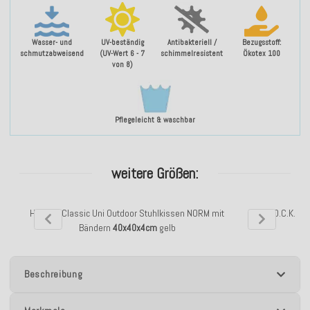
Wasser- und
UV-beständig
Antibakteriell /
Bezugsstoff:
schmutzabweisend
(UV-Wert 6 - 7
schimmelresistent
Ökotex 100
von 8)
Pflegeleicht & waschbar
weitere Größen:
H.O.C.K. Classic Uni Outdoor Stuhlkissen NORM mit
H.O.C.K. Cl
Bändern
40x40x4cm
gelb
Beschreibung