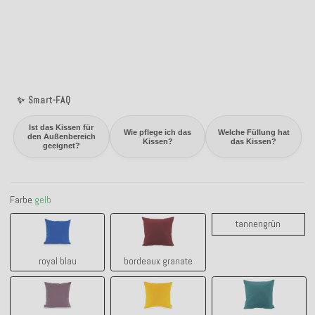
✨ Smart-FAQ
Ist das Kissen für
Wie pflege ich das
Welche Füllung hat
den Außenbereich
Kissen?
das Kissen?
geeignet?
Farbe
gelb
royal blau
bordeaux granate
tanneng
tannengrün
royal blau
bordeaux granate
brombeer
gelb
cyan petrol lig