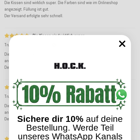
Die Kissen sind wirklich super. Die Farben sind wie im Onlineshop
angezeigt. Füllung ist gut.
Der Versand erfolgte sehr schnell.
Die Kissen sind wirklich super
Trusted Shops Bewertung
Service-Bewertung
Die Kissen sind wirklich super. Die Farben sind wie im Onlineshop
angezeigt. Füllung ist gut.
Der Versand erfolgte sehr schnell.
Die Kissen sind wirklich super
Trusted Shops Bewertung
Service-Bewertung
Die Kissen sind wirklich super. Die Farben sind wie im Onlineshop
angezeigt. Füllung ist gut.
Sichere dir 10%
auf deine
Der Versand erfolgte sehr schnell.
Bestellung. Werde Teil
unseres WhatsApp Kanals
Ein perfekter Kundenservice