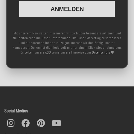
ANMELDEN
Mit unserem Newsletter informieren wir dich über besondere Aktionen und
Neuheiten rund um unser Unternehmen. Um unser Marketing zu verbessern
und dir passende Inhalte zu zeigen, messen wir den Erfolg unserer
Kampagnen. Du kannst dich jederzeit mit nur einem Klick wieder abmelden.
Es gelten unsere
AGB
sowie unsere Hinweise zum
Datenschutz
🛡️
Social Medias