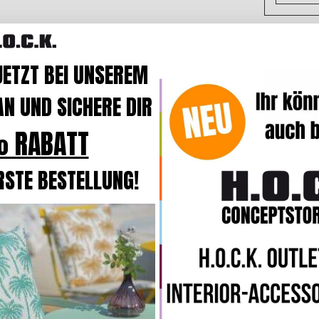
JETZT BEI UNSEREM
N UND SICHERE DIR
 RABATT
Si
RSTE BESTELLUNG!

GTIN
40015