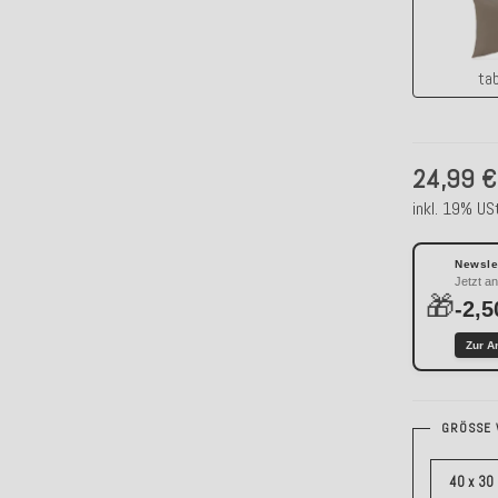
ta
24,99 €
inkl. 19% USt
Newslet
Jetzt a
🎁
-2,5
Zur A
GRÖSSE 
40 x 30