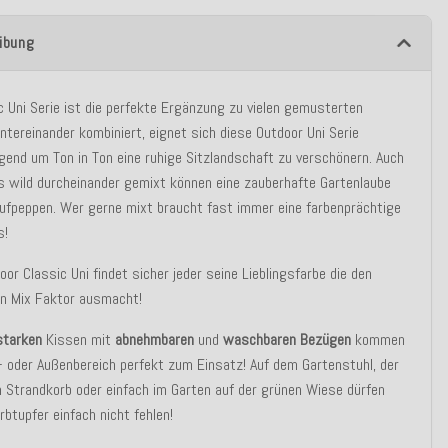
ibung
c Uni Serie ist die perfekte Ergänzung zu vielen gemusterten
ntereinander kombiniert, eignet sich diese Outdoor Uni Serie
gend um Ton in Ton eine ruhige Sitzlandschaft zu verschönern. Auch
`s wild durcheinander gemixt können eine zauberhafte Gartenlaube
aufpeppen. Wer gerne mixt braucht fast immer eine farbenprächtige
s!
oor Classic Uni findet sicher jeder seine Lieblingsfarbe die den
en Mix Faktor ausmacht!
starken
Kissen mit
abnehmbaren
und
waschbaren Bezügen
kommen
- oder Außenbereich perfekt zum Einsatz! Auf dem Gartenstuhl, der
m Strandkorb oder einfach im Garten auf der grünen Wiese dürfen
rbtupfer einfach nicht fehlen!