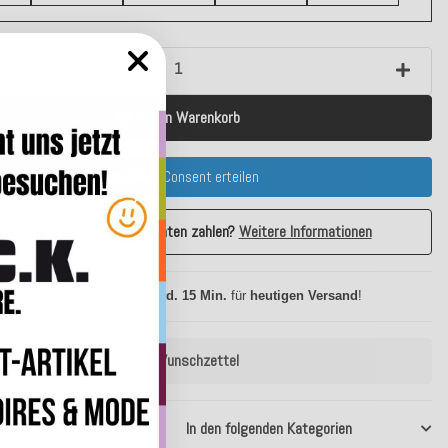
In den Warenkorb
Consent erteilen
e möchten in monatlichen Raten zahlen?
Weitere Informationen
 Bestelle innerhalb von
2 Std. 15 Min.
für
heutigen Versand
!
Auf Wunschzettel
37903815
In den folgenden Kategorien