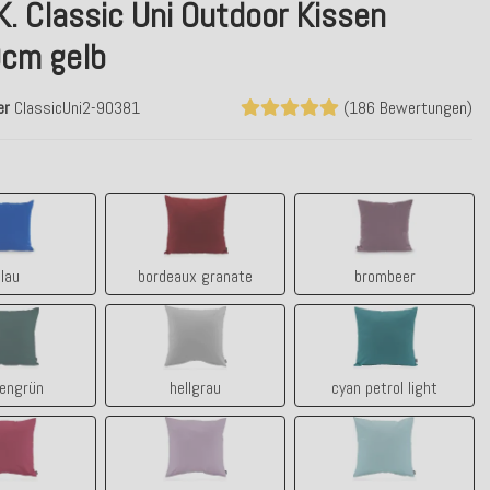
K. Classic Uni Outdoor Kissen
cm gelb
er
ClassicUni2-90381
(186 Bewertungen)
blau
bordeaux granate
brombeer
lau
bordeaux granate
brombeer
tannengrün
hellgrau
cyan petrol light
engrün
hellgrau
cyan petrol light
himbeer
lila claro - flieder
manzana aqua