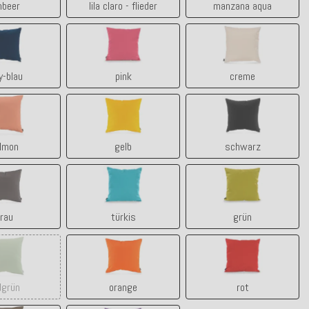
mbeer
lila claro - flieder
manzana aqua
navy-blau
pink
creme
y-blau
pink
creme
salmon
gelb
schwarz
lmon
gelb
schwarz
grau
türkis
grün
rau
türkis
grün
lindgrün
orange
rot
dgrün
orange
rot