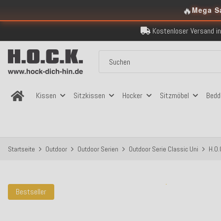
🔥
Mega S
Kostenloser Versand in
Über 120.000 er
Sicher bezahlen
Kostenloser Versand in
Über 120.000 er
Sicher bezahlen
Kostenloser Versand in
Kissen
Sitzkissen
Hocker
Sitzmöbel
Bedd
Startseite
Outdoor
Outdoor Serien
Outdoor Serie Classic Uni
H.O.
Bestseller