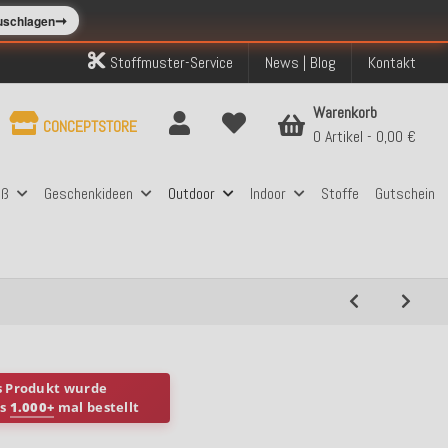
➞
zuschlagen
Stoffmuster-Service
News | Blog
Kontakt
Warenkorb
CONCEPTSTORE
0 Artikel
0,00 €
aß
Geschenkideen
Outdoor
Indoor
Stoffe
Gutschein
s Produkt wurde
ts
1.000+
mal bestellt