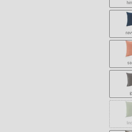
hi
nav
sa
g
lin