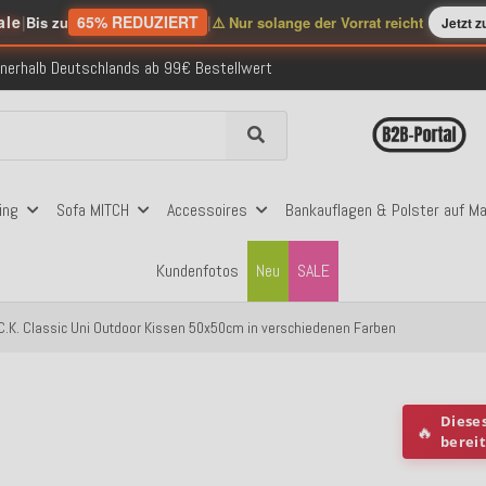
ale
|
65% REDUZIERT
|
Bis zu
⚠️ Nur solange der Vorrat reicht
Jetzt 
nerhalb Deutschlands ab 99€ Bestellwert
folgreich versendete Bestellungen
 mit Klarna, PayPal & Amazon Pay
nerhalb Deutschlands ab 99€ Bestellwert
folgreich versendete Bestellungen
 mit Klarna, PayPal & Amazon Pay
nerhalb Deutschlands ab 99€ Bestellwert
ing
Sofa MITCH
Accessoires
Bankauflagen & Polster auf M
Kundenfotos
Neu
SALE
C.K. Classic Uni Outdoor Kissen 50x50cm in verschiedenen Farben
Diese
🔥
berei