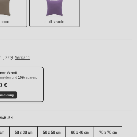
tabacco
lila ultraviolett
bacco
lila ultraviolett
. , zzgl.
Versand
ter Vorteil
nmelden und
10%
sparen:
0 €
nmeldung
WÄHLEN
 cm
50 x 30 cm
50 x 50 cm
60 x 40 cm
70 x 70 cm