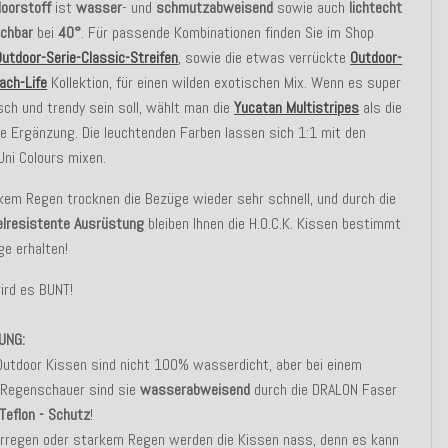
oorstoff
ist
wasser
- und
schmutzabweisend
sowie auch
lichtecht
chbar
bei
40°
. Für passende Kombinationen finden Sie im Shop
Outdoor-Serie-Classic-Streifen
, sowie die etwas verrückte
Outdoor-
ach-Life
Kollektion, für einen wilden exotischen Mix. Wenn es super
ch und trendy sein soll, wählt man die
Yucatan Multistripes
als die
 Ergänzung. Die leuchtenden Farben lassen sich 1:1 mit den
Uni Colours mixen.
kem Regen trocknen die Bezüge wieder sehr schnell, und durch die
lresistente Ausrüstung
bleiben Ihnen die H.O.C.K. Kissen bestimmt
ge erhalten!
ird es BUNT!
UNG:
Outdoor Kissen sind nicht 100% wasserdicht, aber bei einem
 Regenschauer sind sie
wasserabweisend
durch die DRALON Faser
Teflon - Schutz
!
erregen oder starkem Regen werden die Kissen nass, denn es kann