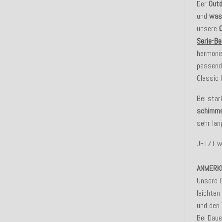
Der
Outd
und
was
unsere
Serie-Be
harmonis
passende
Classic 
Bei star
schimme
sehr lan
JETZT w
ANMERK
Unsere 
leichten
und den
Bei Dau