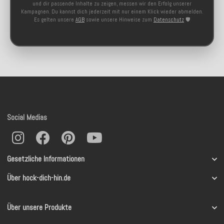
und dir passende Inhalte zu zeigen, messen wir den Erfolg unserer
Kampagnen. Du kannst dich jederzeit mit nur einem Klick wieder abmelden.
Es gelten unsere
AGB
sowie unsere Hinweise zum
Datenschutz
🛡️
Social Medias
Gesetzliche Informationen
Über hock-dich-hin.de
Über unsere Produkte