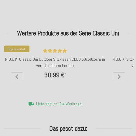
Weitere Produkte aus der Serie Classic Uni
Top bewertet
H.O.C.K. Classic Uni Outdoor Sitzkissen CLOU 50x50x5cm in
H.O.C.K. Sitz
verschiedenen Farben
ve
30,99 €
*
Lieferzeit: ca. 2-4 Werktage
Das passt dazu: