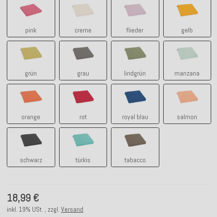
pink
creme
flieder
gelb
pink
creme
flieder
gelb
grün
grau
lindgrün
manzana
grün
grau
lindgrün
manzana
orange
rot
royal blau
salmon
orange
rot
royal blau
salmon
schwarz
türkis
tabacco
schwarz
türkis
tabacco
18,99 €
inkl. 19% USt. , zzgl.
Versand