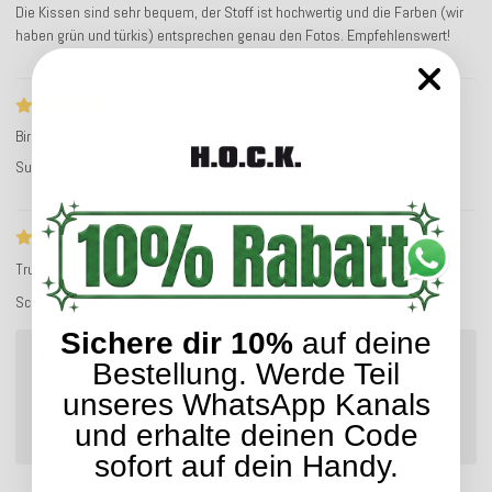
Die Kissen sind sehr bequem, der Stoff ist hochwertig und die Farben (wir
haben grün und türkis) entsprechen genau den Fotos. Empfehlenswert!
Super!
Birgit P
Verifizierter Kauf
Super Qualität und schnelle Lieferung!
Schnell und unkompliziert
Trusted Shops Bewertung
Service-Bewertung
Schnell und unkompliziert, gute Qualität
Sichere dir 10%
auf deine
Antwort von hock-dich-hin.de:
Bestellung. Werde Teil
15.05.2023
unseres WhatsApp Kanals
Das freut uns sehr zu hören. Vielen Dank für die nette Bewertung.
und erhalte deinen Code
Viel Spaß mit der Ware.
sofort auf dein Handy.