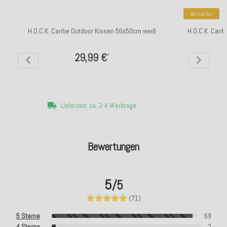
Bestseller
H.O.C.K. Caribe Outdoor Kissen 50x50cm weiß
H.O.C.K. Cari
29,99 €
*
Lieferzeit: ca. 2-4 Werktage
Bewertungen
5
/5
(71)
5 Sterne
69
4 Sterne
2