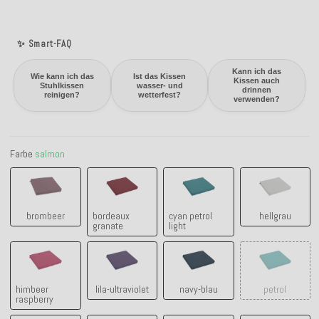
✨ Smart-FAQ
Kann ich das
Wie kann ich das
Ist das Kissen
Kissen auch
Stuhlkissen
wasser- und
drinnen
reinigen?
wetterfest?
verwenden?
Farbe
salmon
brombeer
bordeaux granate
cyan petrol light
hellgrau
brombeer
bordeaux
cyan petrol
hellgrau
granate
light
himbeer raspberry
lila-ultraviolet
navy-blau
petrol
himbeer
lila-ultraviolet
navy-blau
petrol
raspberry