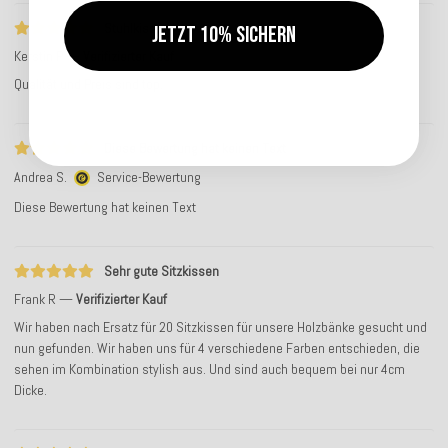
Stuhlkissen
Jetzt 10% sichern
Kerstin P
Verifizierter Kauf
Qualität und Preis sind top.
Diese Bewertung hat keinen Text
Andrea S.
Service-Bewertung
Diese Bewertung hat keinen Text
Sehr gute Sitzkissen
Frank R
Verifizierter Kauf
Wir haben nach Ersatz für 20 Sitzkissen für unsere Holzbänke gesucht und
nun gefunden. Wir haben uns für 4 verschiedene Farben entschieden, die
sehen im Kombination stylish aus. Und sind auch bequem bei nur 4cm
Dicke.