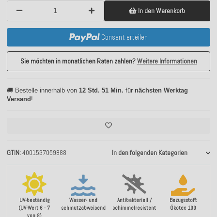
In den Warenkorb
Consent erteilen
Sie möchten in monatlichen Raten zahlen?
Weitere Informationen
🚚 Bestelle innerhalb von
12 Std. 51 Min.
für
nächsten Werktag
Versand
!
GTIN
4001537059888
In den folgenden Kategorien
UV-beständig
Wasser- und
Antibakteriell /
Bezugsstoff:
(UV-Wert 6 - 7
schmutzabweisend
schimmelresistent
Ökotex 100
von 8)