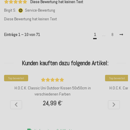
Diese Bewertung hat keinen Text
Birgit S.
Service-Bewertung
Diese Bewertung hat keinen Text
Einträge 1 – 10 von 71
1
…
8
Kunden kauften dazu folgende Artikel:
Top bewertet
Top bewertet
H.O.C.K. Classic Uni Outdoor Kissen 50x50cm in
H.O.C.K. Car
verschiedenen Farben
24,99 €
*