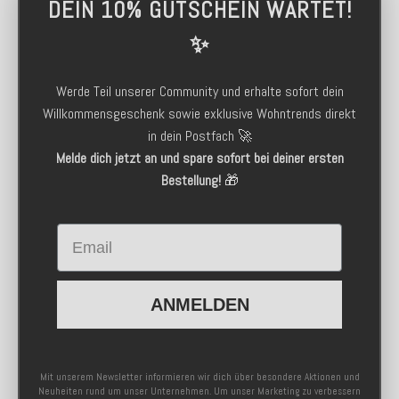
DEIN 10% GUTSCHEIN WARTET!
✨
Werde Teil unserer Community und erhalte sofort dein
Willkommensgeschenk sowie exklusive Wohntrends direkt
in dein Postfach 🚀
Melde dich jetzt an und spare sofort bei deiner ersten
Bestellung!
🎁
Email
ANMELDEN
Mit unserem Newsletter informieren wir dich über besondere Aktionen und
Neuheiten rund um unser Unternehmen. Um unser Marketing zu verbessern