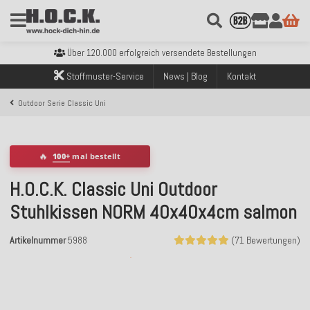
Kostenloser Versand innerhalb Deutschlands ab 99€ Bestellwert
Über 120.000 erfolgreich versendete Bestellungen
Sicher bezahlen mit Klarna, PayPal & Amazon Pay
Stoffmuster-Service
News | Blog
Kontakt
Kostenloser Versand innerhalb Deutschlands ab 99€ Bestellwert
Über 120.000 erfolgreich versendete Bestellungen
Outdoor Serie Classic Uni
Sicher bezahlen mit Klarna, PayPal & Amazon Pay
Kostenloser Versand innerhalb Deutschlands ab 99€ Bestellwert
🔥
100+
mal bestellt
H.O.C.K. Classic Uni Outdoor
Stuhlkissen NORM 40x40x4cm salmon
Artikelnummer
5988
(71 Bewertungen)