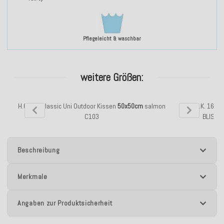
Pflegeleicht & waschbar
weitere Größen:
H.O.C.K. Classic Uni Outdoor Kissen
50x50cm
salmon
H.O.C.K. 16-P
C103
BLISS
4
Beschreibung
Merkmale
Angaben zur Produktsicherheit