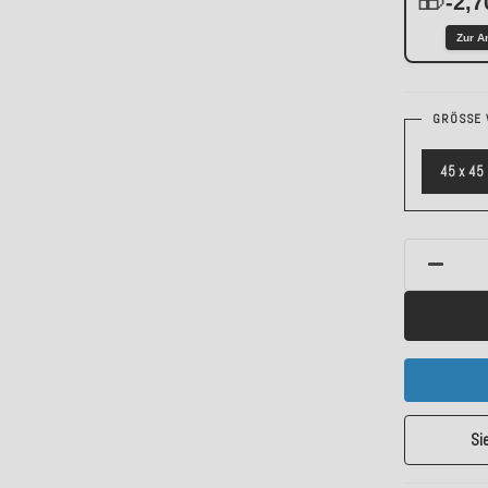
-2,7
Zur A
GRÖSSE 
45 x 45
Si