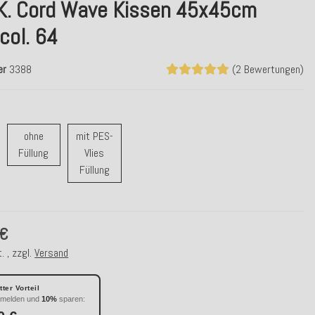
.K. Cord Wave Kissen 45x45cm
col. 64
er
3388
(2 Bewertungen)
ohne
mit PES-
t Feder Füllung
ohne Füllung
Füllung
Vlies
mit PES-Vlies Füllung
Füllung
 €
. , zzgl.
Versand
ter Vorteil
nmelden und
10%
sparen: