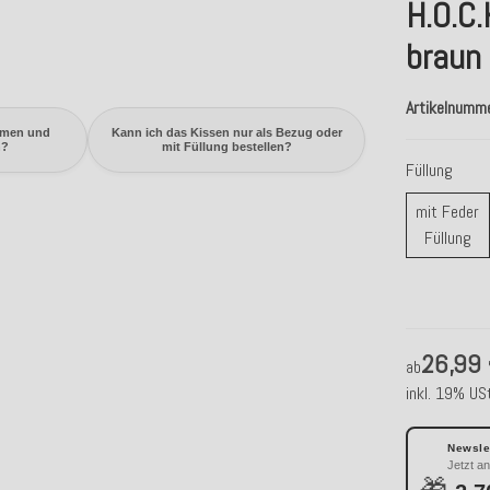
H.O.C
braun 
Artikelnumm
mmen und
Kann ich das Kissen nur als Bezug oder
n?
mit Füllung bestellen?
Füllung
mit Feder
mi
Füllung
26,99
ab
inkl. 19% USt
Newslet
Jetzt a
🎁