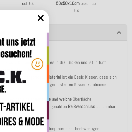
col. 64
50x50x10cm
braun col.
64
ibung
tbeschreibung
ndige
Cord
Kissen
Wave
gibt es in drei Größen und ist in fünf
denen Farben erhältlich.
te wieder sehr
angesagte Material
ist ein Basic Kissen, dass sich
r mit vielen Unis aber auch gemusterten Kissen kombinieren
d Kissen hat eine
angenehme
und
weiche
Oberfläche.
ug ist mit einem verdeckt eingenähten
Reißverschluss
abnehmbar
30°C
waschbar.
asic Variante besteht die Füllung aus einer hochwertigen