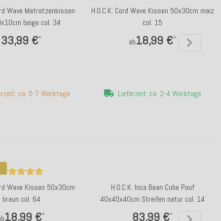
ord Wave Matratzenkissen
H.O.C.K. Cord Wave Kissen 50x30cm maiz
x10cm beige col. 34
col. 15
33,99 €
18,99 €
*
*
ab
erzeit: ca. 5-7 Werktage
Lieferzeit: ca. 2-4 Werktage
Cord Wave Kissen 50x30cm
H.O.C.K. Inca Bean Cube Pouf
braun col. 64
40x40x40cm Streifen natur col. 14
18,99 €
83,99 €
*
*
ab