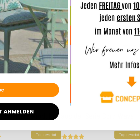
komforta
Online z
Sie selb
Merkmal
Angaben
T ANMELDEN
Weitere Produkte aus der Serie Cord Wave
Top bewertet
Top bewertet