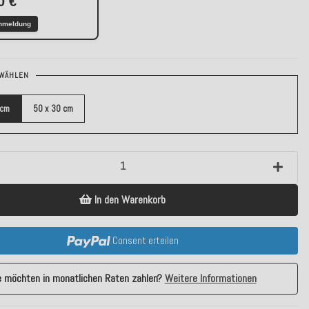
0 €
nmeldung
WÄHLEN
 cm
50 x 30 cm
In den Warenkorb
Consent erteilen
e möchten in monatlichen Raten zahlen?
Weitere Informationen