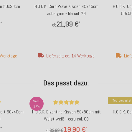
sen 50x30cm
H.O.C.K. Cord Wave Kissen 45x45cm
H.O.C.K. C
aubergine - lila col. 79
50x50
€
21,99 €
*
*
ab
7 Werktage
Lieferzeit: ca. 14 Werktage
Lief
Das passt dazu:
Top bewertet
SALE
27%
riert 60x40cm
H.O.C.K. Bizantina Kissen 50x50cm mit
H.O.C.K. 
0
Wulst weiß - ecru col. 00
€
19,90 €
*
*
ab
33,99 €