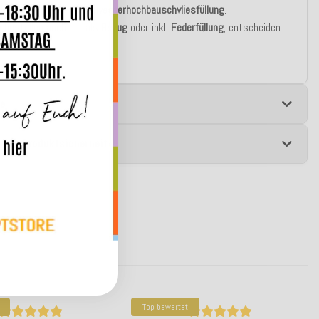
blen silikonisierten
Polyesterhochbauschvliesfüllung
.
u bestellen auch nur als
Bezug
oder inkl.
Federfüllung
, entscheiden
st!
e
 zur Produktsicherheit
Top bewertet