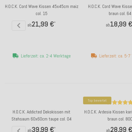
H.O.C.K. Cord Wave Kissen 45x45cm maiz
H.O.C.K. Cord Wave Kis
col. 15
braun col. 64
21,99 €
18,99 
*
ab
ab
Lieferzeit: ca. 2-4 Werktage
Lieferzeit: ca. 5-
Top bewertet
H.O.C.K. Addicted Dekokissen mit
H.O.C.K. Ardesia Kissen ka
Stehsaum 60x60cm taupe col. 04
braun col. 80
39,99 €
28,99 
*
ab
ab