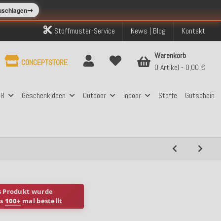
➞
zuschlagen
Stoffmuster-Service
News | Blog
Kontakt
Warenkorb
CONCEPTSTORE
0 Artikel
0,00 €
aß
Geschenkideen
Outdoor
Indoor
Stoffe
Gutschein
s Produkt wurde
ts
100+
mal bestellt