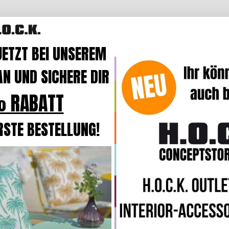
JETZT BEI UNSEREM
Beschre
N UND SICHERE DIR
Produk
 RABATT
Das tre
verschie
RSTE BESTELLUNG!
Das heu
wunderba
lässt.
Das Cor
Der Bez
und bei
In der B