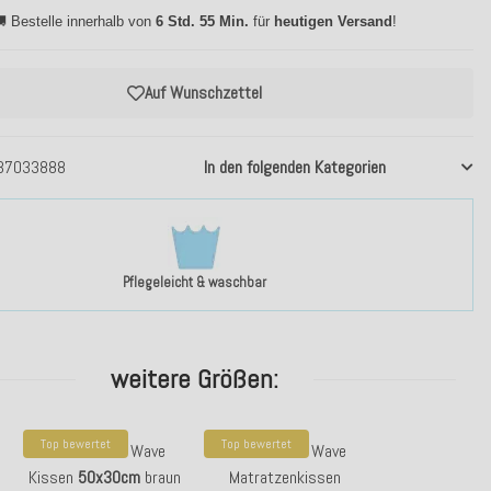
 Bestelle innerhalb von
6 Std. 55 Min.
für
heutigen Versand
!
Auf Wunschzettel
37033888
In den folgenden Kategorien
Pflegeleicht & waschbar
weitere Größen:
Top bewertet
Top bewertet
H.O.C.K. Cord Wave
H.O.C.K. Cord Wave
Kissen
50x30cm
braun
Matratzenkissen