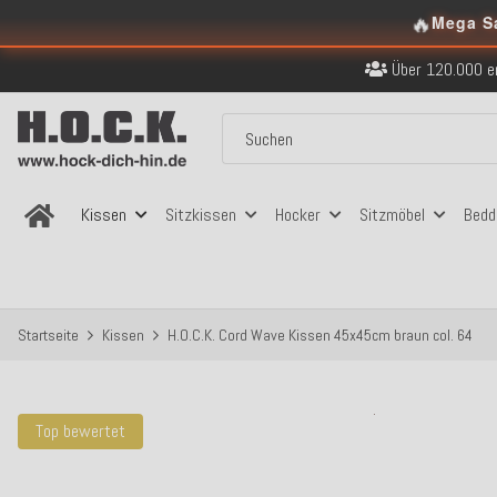
🔥
Kostenloser Versand in
Mega S
Über 120.000 er
Sicher bezahlen
Kostenloser Versand in
Über 120.000 er
Sicher bezahlen
Kostenloser Versand in
Kissen
Sitzkissen
Hocker
Sitzmöbel
Bedd
Startseite
Kissen
H.O.C.K. Cord Wave Kissen 45x45cm braun col. 64
Top bewertet