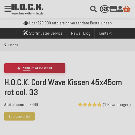
Kostenloser Versand innerhalb Deutschlands ab 99€ Bestellwert
Über 120.000 erfolgreich versendete Bestellungen
Sicher bezahlen mit Klarna, PayPal & Amazon Pay
Kostenloser Versand innerhalb Deutschlands ab 99€ Bestellwert
Stoffmuster-Service
News | Blog
Kontakt
Über 120.000 erfolgreich versendete Bestellungen
Sicher bezahlen mit Klarna, PayPal & Amazon Pay
Kissen
Kostenloser Versand innerhalb Deutschlands ab 99€ Bestellwert
🔥
100+
mal bestellt
H.O.C.K. Cord Wave Kissen 45x45cm
rot col. 33
Artikelnummer
3390
(1 Bewertungen)
Top bewertet