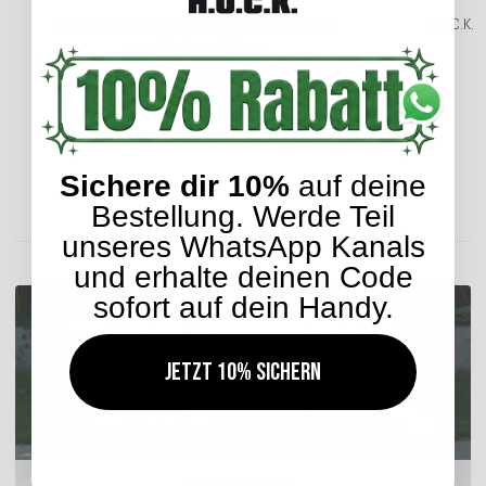
H.O.C.K. Classic Uni Outdoor Kissen 50x50cm in
H.O.C.K. 
verschiedenen Farben
24,99 €
*
Sichere dir 10%
auf deine
Lieferzeit: ca. 2-4 Werktage
Bestellung. Werde Teil
ENTDECKEN SIE UNSER SORTIMENT
unseres WhatsApp Kanals
und erhalte deinen Code
sofort auf dein Handy.
Jetzt 10% sichern