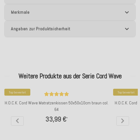
Merkmale
Angaben zur Produktsicherheit
Weitere Produkte aus der Serie Cord Wave
Top bewertet
Top bewertet
H.O.C.K. Cord Wave Matratzenkissen 50x50x10cm braun col.
H.O.C.K. Cord 
64
33,99 €
*