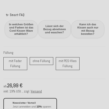
✨ Smart-FAQ
In welchen Größen
Kann ich das
Lässt sich der
und Farben ist das
Kissen auch nur
Bezug abnehmen
Cord Kissen Wave
mit Bezug
und waschen?
erhältlich?
bestellen?
Füllung
ohne Füllung
mit Feder
ohne Füllung
mit PES-Vlies
mit Feder Füllung
mit PES-Vlies Füllung
Füllung
Füllung
26,99 €
ab
inkl. 19% USt. , zzgl.
Versand
Newsletter Vorteil
Jetzt anmelden und
10%
sparen: