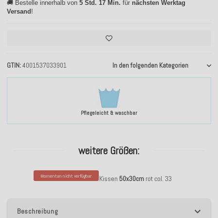
🚚 Bestelle innerhalb von
5 Std. 17 Min.
für
nächsten Werktag
Versand
!
GTIN
4001537033901
In den folgenden Kategorien
Pflegeleicht & waschbar
weitere Größen:
Momentan nicht verfügbar
H.O.C.K. Cord Wave Kissen
50x30cm
rot col. 33
Beschreibung