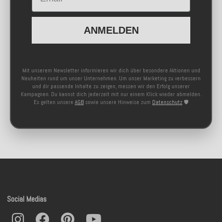
ANMELDEN
Mit unserem Newsletter informieren wir dich über besondere Aktionen und
Neuheiten rund um unser Unternehmen. Um unser Marketing zu verbessern
und dir passende Inhalte zu zeigen, messen wir den Erfolg unserer
Kampagnen. Du kannst dich jederzeit mit nur einem Klick wieder abmelden.
Es gelten unsere
AGB
sowie unsere Hinweise zum
Datenschutz
🛡️
Social Medias