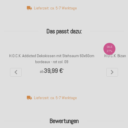
Lieferzeit: ca. 5-7 Werktage
Das passt dazu:
SALE
27%
H.O.C.K. Addicted Dekokissen mit Stehsaum 60x60cm
H.O.C.K. Bizan
bordeaux - rot col. 09
39,99 €
*
ab
Lieferzeit: ca. 5-7 Werktage
Bewertungen