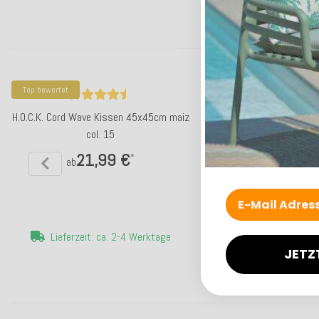
Top bewertet
Top bewertet
H.O.C.K. Cord Wave Kissen 45x45cm maiz
H.O.C.K. Cord Wave Matr
col. 15
50x50x10cm braun c
21,99 €
33,99 €
*
*
ab
Lieferzeit: ca. 2-4 Werktage
Lieferzeit: ca. 5-
JETZ