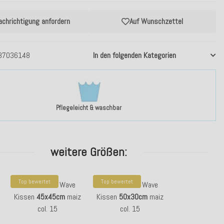
achrichtigung anfordern
Auf Wunschzettel
37036148
In den folgenden Kategorien
Pflegeleicht & waschbar
weitere Größen:
Top bewertet
Top bewertet
H.O.C.K. Cord Wave
H.O.C.K. Cord Wave
Kissen
45x45cm
maiz
Kissen
50x30cm
maiz
col. 15
col. 15