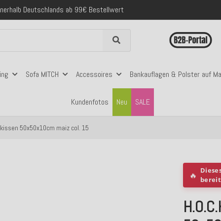
folgreich versendete Bestellungen
 mit Klarna, PayPal & Amazon Pay
nerhalb Deutschlands ab 99€ Bestellwert
folgreich versendete Bestellungen
 mit Klarna, PayPal & Amazon Pay
nerhalb Deutschlands ab 99€ Bestellwert
ing
Sofa MITCH
Accessoires
Bankauflagen & Polster auf M
Kundenfotos
Neu
SALE
nkissen 50x50x10cm maiz col. 15
Diese
🔥
berei
H.O.C