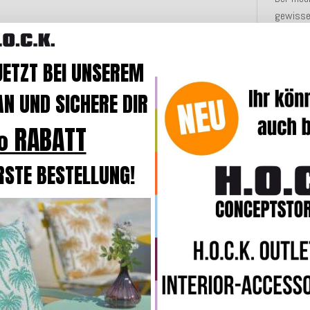
gewisse
Bodenki
kommt d
JETZT BEI UNSEREM
Das Mat
N UND SICHERE DIR
immer wi
angene
 RABATT
Qualität
RSTE BESTELLUNG!
Merkmal
Angaben