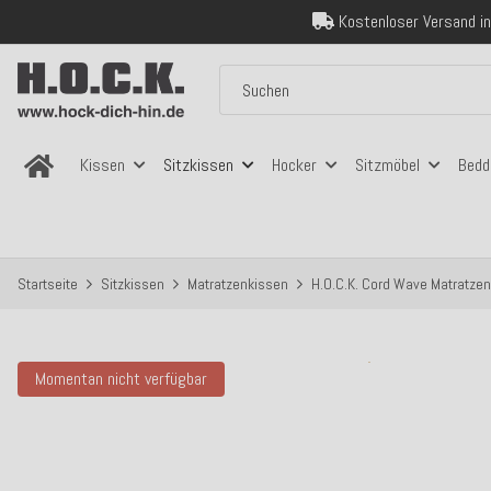
Über 120.000 er
Sicher bezahlen
Kostenloser Versand in
Über 120.000 er
Sicher bezahlen
Kostenloser Versand in
Kissen
Sitzkissen
Hocker
Sitzmöbel
Bedd
Startseite
Sitzkissen
Matratzenkissen
H.O.C.K. Cord Wave Matratze
Momentan nicht verfügbar