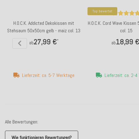
Top bewertet
H.O.C.K. Addicted Dekokissen mit
H.O.C.K. Cord Wave Kissen
Stehsaum 50x50cm gelb - maiz col. 13
col. 15
27,99 €
18,99 
*
ab
ab
Lieferzeit: ca. 5-7 Werktage
Lieferzeit: ca. 2-
Alle Bewertungen:
Wie funktionieren Bewertungen?