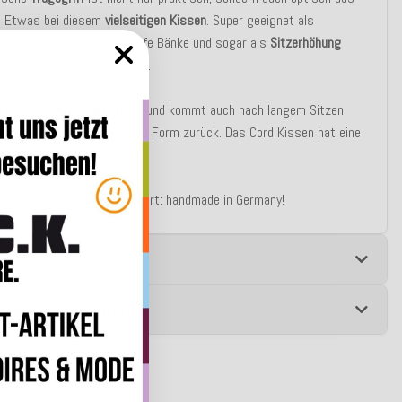
 Etwas bei diesem
vielseitigen Kissen
. Super geeignet als
ssen
, als
Sitzkissen
für tiefe Bänke und sogar als
Sitzerhöhung
as Multitalent zum Einsatz.
ratzenkissen ist
elastisch
und kommt auch nach langem Sitzen
eder in seine ursprüngliche Form zurück. Das Cord Kissen hat eine
hme
und
weiche
Oberfläche.
, die man beim Anfassen spürt: handmade in Germany!
e
 zur Produktsicherheit