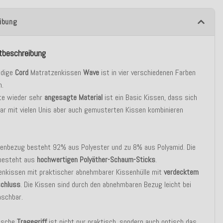
ibung
tbeschreibung
ndige
Cord
Matratzenkissen
Wave
ist in vier verschiedenen Farben
h.
te wieder sehr
angesagte Material
ist ein Basic Kissen, dass sich
r mit vielen Unis aber auch gemusterten Kissen kombinieren
senbezug besteht 92% aus Polyester und zu 8% aus Polyamid. Die
 besteht aus
hochwertigen Polyäther-Schaum-Sticks
.
enkissen mit praktischer abnehmbarer Kissenhülle mit
verdecktem
schluss
. Die Kissen sind durch den abnehmbaren Bezug leicht bei
schbar.
ische
Tragegriff
ist nicht nur praktisch, sondern auch optisch das