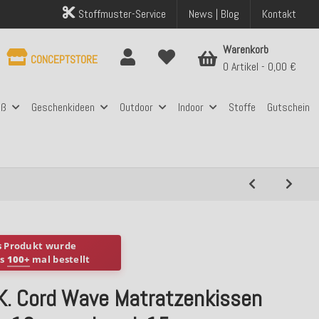
Stoffmuster-Service
News | Blog
Kontakt
Warenkorb
CONCEPTSTORE
0 Artikel
0,00 €
aß
Geschenkideen
Outdoor
Indoor
Stoffe
Gutschein
s Produkt wurde
ts
100+
mal bestellt
.K. Cord Wave Matratzenkissen