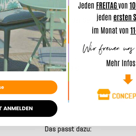
Weitere Produkte aus der Serie Cord Wave
Top bewertet
Top bewertet
atzenkissen
H.O.C.K. Cord Wave Matratzenkissen
H.O.C.K. 
ol. 64
50x50x10cm beige col. 34
aube
33,99 €
*
7 Werktage
Lieferzeit: ca. 5-7 Werktage
Lief
T ANMELDEN
Das passt dazu: