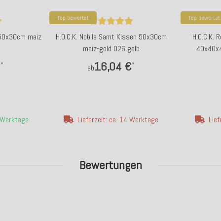
Top bewertet
Top bewertet
 50x30cm maiz
H.O.C.K. Nobile Samt Kissen 50x30cm
H.O.C.K. 
maiz-gold 026 gelb
40x40x4
€
16,04 €
*
*
ab
4 Werktage
Lieferzeit: ca. 14 Werktage
Lief
Bewertungen