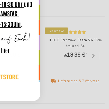
Top bewertet
Cord Wave Kissen 50x30cm
H.O.C.K. Cord Wave Kissen 50x30cm
rgine - lila col. 79
braun col. 64
18,99 €
18,99 €
*
*
ab
ab
erzeit: ca. 5-7 Werktage
Lieferzeit: ca. 5-7 Werktage