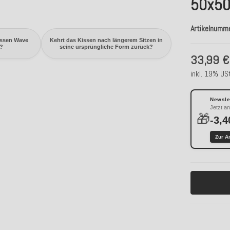
50x50
Artikelnumm
issen Wave
Kehrt das Kissen nach längerem Sitzen in
?
seine ursprüngliche Form zurück?
33,99 €
inkl. 19% USt
Newslet
Jetzt a
🎁
-3,4
Zur A