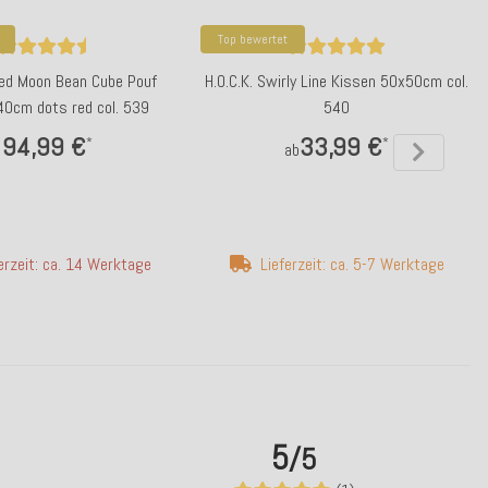
Top bewertet
Red Moon Bean Cube Pouf
H.O.C.K. Swirly Line Kissen 50x50cm col.
0cm dots red col. 539
540
94,99 €
33,99 €
*
*
ab
erzeit: ca. 14 Werktage
Lieferzeit: ca. 5-7 Werktage
5
/5