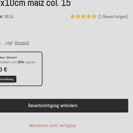
x10cm maiz col. 15
er
3614
(1 Bewertungen)
. , zzgl.
Versand
ter Vorteil
nmelden und
10%
sparen:
0 €
nmeldung
Benachrichtigung anfordern
Momentan nicht verfügbar