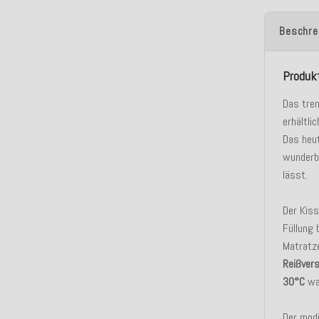
Beschre
Produk
Das tre
erhältlic
Das heu
wunderba
lässt.
Der Kis
Füllung
Matratz
Reißver
30°C
wa
Der mod