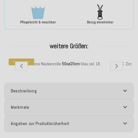
Pflegeleicht & waschbar
Bezug abnehmbar
weitere Größen:
Top bewertet
H.O.C.K. Zircono Nackenrolle
50xø20cm
blau col. 16
H.O.C.K. Zirco
Beschreibung
Merkmale
Angaben zur Produktsicherheit