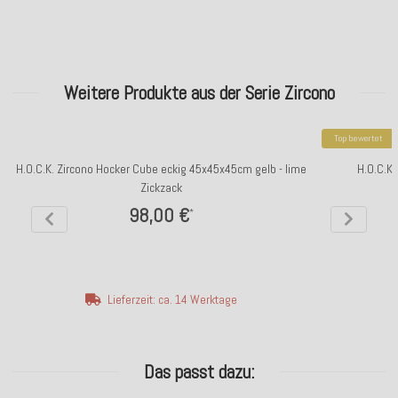
Weitere Produkte aus der Serie Zircono
Top bewertet
H.O.C.K. Zircono Hocker Cube eckig 45x45x45cm gelb - lime
H.O.C.K.
Zickzack
98,00 €
*
Lieferzeit: ca. 14 Werktage
Das passt dazu: