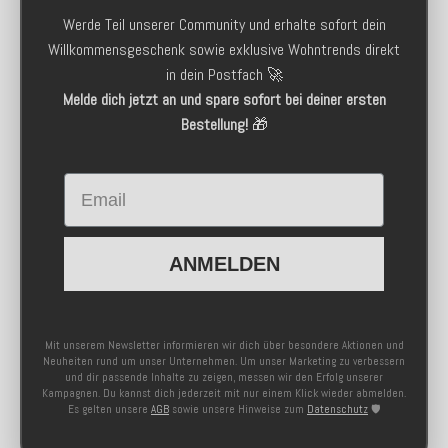
Werde Teil unserer Community und erhalte sofort dein
Willkommensgeschenk sowie exklusive Wohntrends direkt
in dein Postfach 🚀
Melde dich jetzt an und spare sofort bei deiner ersten
Bestellung!
🎁
Email
ANMELDEN
Mit unserem Newsletter informieren wir dich über besondere Aktionen und
Neuheiten rund um unser Unternehmen. Um unser Marketing zu verbessern
und dir passende Inhalte zu zeigen, messen wir den Erfolg unserer
Kampagnen. Du kannst dich jederzeit mit nur einem Klick wieder abmelden.
Es gelten unsere
AGB
sowie unsere Hinweise zum
Datenschutz
🛡️