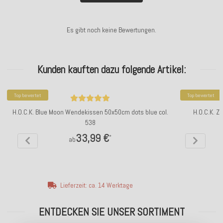
Es gibt noch keine Bewertungen.
Kunden kauften dazu folgende Artikel:
Top bewertet
Top bewertet
H.O.C.K. Blue Moon Wendekissen 50x50cm dots blue col.
H.O.C.K. Z
538
33,99 €
*
ab
Lieferzeit: ca. 14 Werktage
ENTDECKEN SIE UNSER SORTIMENT