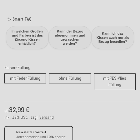
✨ Smart-FAQ
In welchen Größen
Kann der Bezug
Kann ich das
und Farben ist das
abgenommen und
Kissen auch nur als
Zircono Kissen
gewaschen
Bezug bestellen?
erhältlich?
werden?
Kissen-Füllung
mit Feder Füllung
ohne Füllung
mit Feder Füllung
ohne Füllung
mit PES-Vlies
mit PES-Vl
Füllung
32,99 €
ab
inkl. 19% USt. , zzgl.
Versand
Newsletter Vorteil
Jetzt anmelden und
10%
sparen: