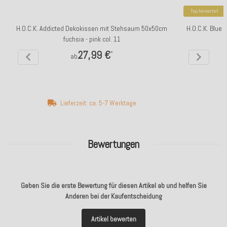
Top bewertet
H.O.C.K. Addicted Dekokissen mit Stehsaum 50x50cm
H.O.C.K. Blue
fuchsia - pink col. 11
27,99 €
*
ab
Lieferzeit: ca. 5-7 Werktage
Bewertungen
Geben Sie die erste Bewertung für diesen Artikel ab und helfen Sie
Anderen bei der Kaufentscheidung
Artikel bewerten