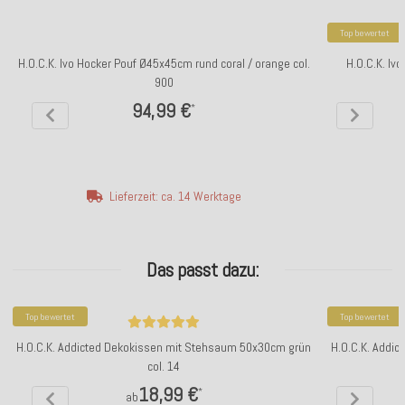
Top bewertet
H.O.C.K. Ivo Hocker Pouf Ø45x45cm rund coral / orange col.
H.O.C.K. Iv
900
94,99 €
*
Lieferzeit: ca. 14 Werktage
Das passt dazu:
Top bewertet
Top bewertet
H.O.C.K. Addicted Dekokissen mit Stehsaum 50x30cm grün
H.O.C.K. Addi
col. 14
18,99 €
*
ab