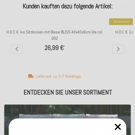
Kunden kauften dazu folgende Artikel:
Top bewertet
H.O.C.K. Ivo Sitzkissen mit Biese BLISS 40x40x6cm lila col.
H.O.C.K. Co
002
26,99 €
*
Lieferzeit: ca. 5-7 Werktage
ENTDECKEN SIE UNSER SORTIMENT