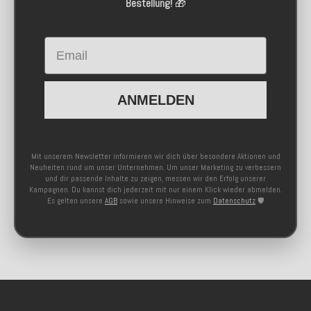
Bestellung!
🎁
Email
ANMELDEN
Mit unserem Newsletter informieren wir dich über besondere Aktionen und
Neuheiten rund um unser Unternehmen. Um unser Marketing zu verbessern
und dir passende Inhalte zu zeigen, messen wir den Erfolg unserer
Kampagnen. Du kannst dich jederzeit mit nur einem Klick wieder abmelden.
Es gelten unsere
AGB
sowie unsere Hinweise zum
Datenschutz
🛡️