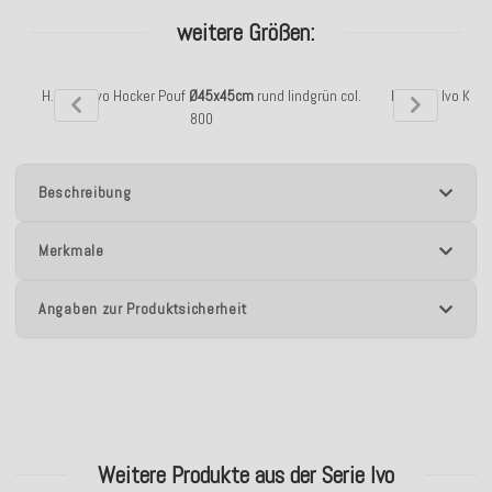
weitere Größen:
H.O.C.K. Ivo Hocker Pouf
Ø45x45cm
rund lindgrün col.
H.O.C.K. Ivo Kis
800
Beschreibung
Merkmale
Angaben zur Produktsicherheit
Weitere Produkte aus der Serie Ivo