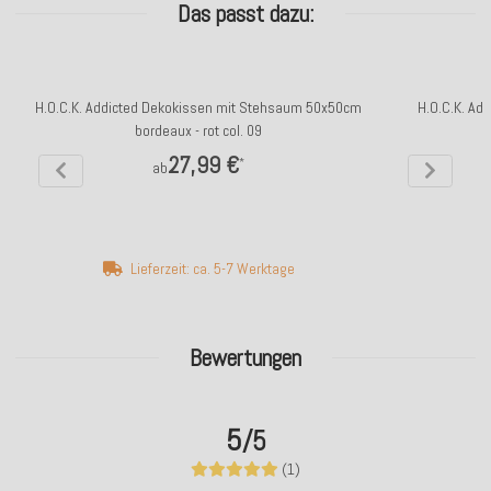
Das passt dazu:
H.O.C.K. Addicted Dekokissen mit Stehsaum 50x50cm
H.O.C.K. Ad
bordeaux - rot col. 09
27,99 €
*
ab
Lieferzeit: ca. 5-7 Werktage
Bewertungen
5
/5
(1)