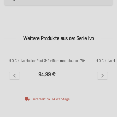
Weitere Produkte aus der Serie Ivo
H.O.C.K. Ivo Hocker Pouf Ø45x45cm rund blau col. 704
H.O.C.K. Ivo H
94,99 €
*
Lieferzeit: ca. 14 Werktage