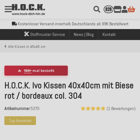
Kostenloser Versand innerhalb Deutschlands ab 99€ Bestellwert
Über 120.000 erfolgreich versendete Bestellungen
Sicher bezahlen mit Klarna, PayPal & Amazon Pay
Stoffmuster-Service
News | Blog
Kontakt
Kostenloser Versand innerhalb Deutschlands ab 99€ Bestellwert
Über 120.000 erfolgreich versendete Bestellungen
Alle Kissen in 45x45 cm
Sicher bezahlen mit Klarna, PayPal & Amazon Pay
Kostenloser Versand innerhalb Deutschlands ab 99€ Bestellwert
🔥
100+
mal bestellt
H.O.C.K. Ivo Kissen 40x40cm mit Biese
rot / bordeaux col. 304
Artikelnummer
5370
(1 Bewertungen)
Top bewertet