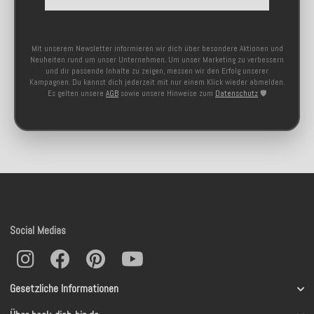
Mit unserem Newsletter informieren wir dich über besondere Aktionen und
Neuheiten rund um unser Unternehmen. Um unser Marketing zu verbessern
und dir passende Inhalte zu zeigen, messen wir den Erfolg unserer
Kampagnen. Du kannst dich jederzeit mit nur einem Klick wieder abmelden.
Es gelten unsere
AGB
sowie unsere Hinweise zum
Datenschutz
🛡️
Social Medias
Gesetzliche Informationen