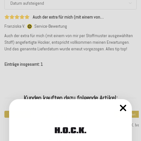
Auch der extra für mich (mit einem von…
Franziska V.
Service-Bewertung
Auch der extra für mich (mit einem von mir per Stoffmuster ausgewählten
Stoff) angefertigte Hocker, entspricht vollkommen meinen Erwartungen.
Und das genannte Lieferdatum wurde erneut vorgezogen. Alles tip top!
Einträge insgesamt: 1
Kunden kauften dazu folgende Artikel:
Top bewertet
Top bewertet
H.O.C.K. Zircono Kissen 50x50cm bordeaux col. 11
H.O.C.K. Iv
*