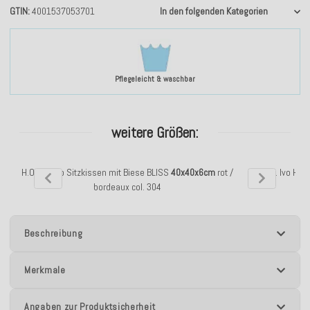
GTIN
4001537053701
In den folgenden Kategorien
Pflegeleicht & waschbar
weitere Größen:
H.O.C.K. Ivo Sitzkissen mit Biese BLISS
40x40x6cm
rot /
H.O.C.K. Ivo Hoc
bordeaux col. 304
Beschreibung
Merkmale
Angaben zur Produktsicherheit