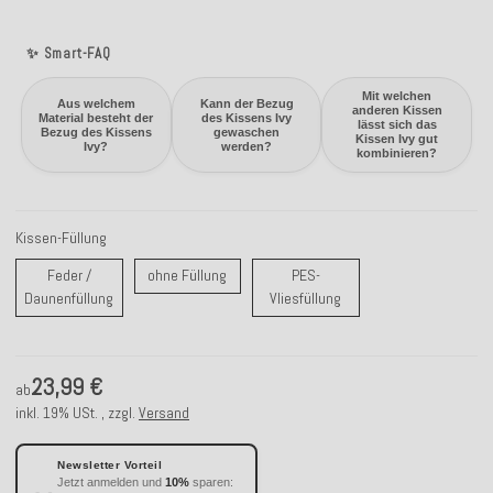
✨ Smart-FAQ
Mit welchen
Aus welchem
Kann der Bezug
anderen Kissen
Material besteht der
des Kissens Ivy
lässt sich das
Bezug des Kissens
gewaschen
Kissen Ivy gut
Ivy?
werden?
kombinieren?
Kissen-Füllung
ohne Füllung
Feder /
ohne Füllung
PES-
Feder / Daunenfüllung
PES-Vliesfüllung
Daunenfüllung
Vliesfüllung
23,99 €
ab
inkl. 19% USt. , zzgl.
Versand
Newsletter Vorteil
Jetzt anmelden und
10%
sparen: