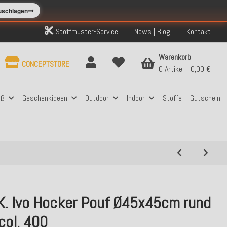
➞
zuschlagen
Stoffmuster-Service
News | Blog
Kontakt
Warenkorb
CONCEPTSTORE
0 Artikel
0,00 €
aß
Geschenkideen
Outdoor
Indoor
Stoffe
Gutschein
.K. Ivo Hocker Pouf Ø45x45cm rund
col. 400