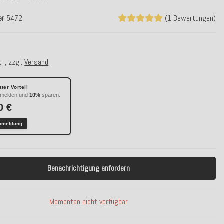
er
5472
(1 Bewertungen)
€
. , zzgl.
Versand
ter Vorteil
nmelden und
10%
sparen:
0 €
nmeldung
Benachrichtigung anfordern
Momentan nicht verfügbar