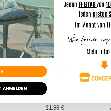
cm mit Biese
H.O.C.K. Ivo Sitzkissen mit Biese BLISS
H.O.C.K. Ivo
40x40x6cm lindgrün col. 800
cora
€
26,99 €
*
*
4 Werktage
Lieferzeit: ca. 2-4 Werktage
Lief
Das passt dazu:
Top bewertet
T ANMELDEN
atzenkissen
H.O.C.K. Fell-Sitzauflage rund Ø34cm ecru
H.O.C.K. Ida
ol. 34
col. 46
21,99 €
*