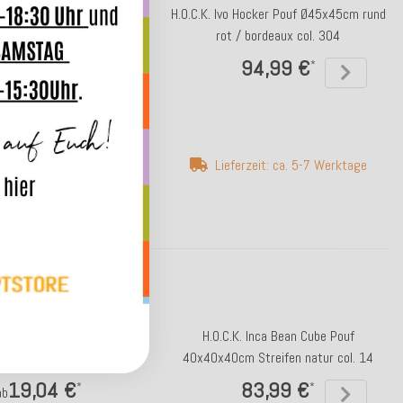
 Hocker Pouf Ø45x45cm rund
H.O.C.K. Ivo Hocker Pouf Ø45x45cm rund
l / orange col. 900
rot / bordeaux col. 304
94,99 €
94,99 €
*
*
erzeit: ca. 14 Werktage
Lieferzeit: ca. 5-7 Werktage
 Kissen 50x30cm multi beige
H.O.C.K. Inca Bean Cube Pouf
col. 01
40x40x40cm Streifen natur col. 14
19,04 €
83,99 €
*
*
ab