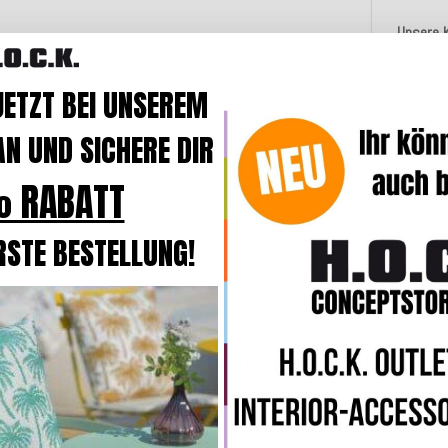
Unsere 
ähnlich
JETZT BEI UNSEREM
N UND SICHERE DIR
Merkmal
 RABATT
Angaben
RSTE BESTELLUNG!
Weitere Produkte aus der Serie Ivo