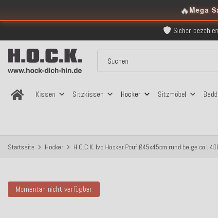
🔥
Über 120.000 er
Mega S
Sicher bezahlen
Kostenloser Versand in
Über 120.000 er
Sicher bezahlen
Kostenloser Versand in
Kissen
Sitzkissen
Hocker
Sitzmöbel
Bedd
Startseite
Hocker
H.O.C.K. Ivo Hocker Pouf Ø45x45cm rund beige col. 40
Momentan nicht verfügbar