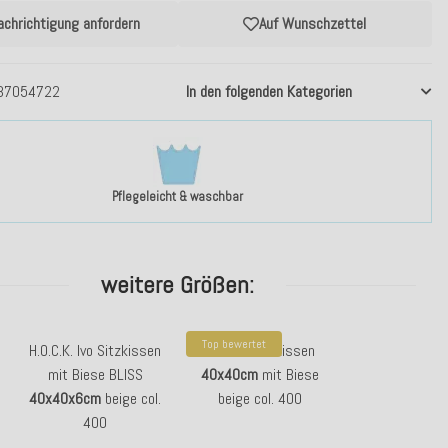
achrichtigung anfordern
Auf Wunschzettel
37054722
In den folgenden Kategorien
Pflegeleicht & waschbar
weitere Größen:
Top bewertet
H.O.C.K. Ivo Sitzkissen
H.O.C.K. Ivo Kissen
mit Biese BLISS
40x40cm
mit Biese
40x40x6cm
beige col.
beige col. 400
400