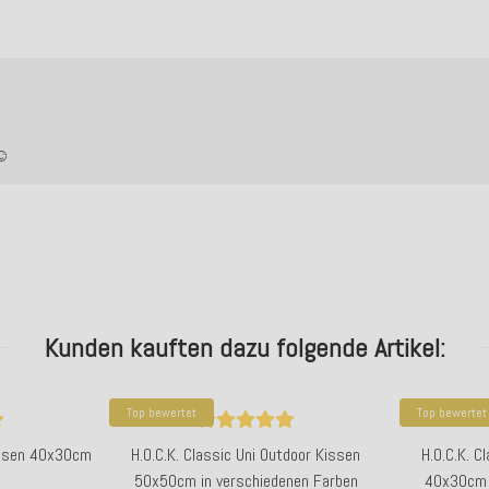
☺️
Kunden kauften dazu folgende Artikel:
Top bewertet
Top bewertet
Kissen 40x30cm
H.O.C.K. Classic Uni Outdoor Kissen
H.O.C.K. C
50x50cm in verschiedenen Farben
40x30cm 