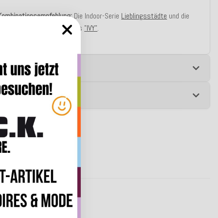
Kombinationsempfehlung:
Die Indoor-Serie
Lieblingsstädte
und die
 gemusterten Kissen namens
"IVY"
.
e
 zur Produktsicherheit