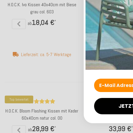
H.O.C.K. Ivo Kissen 40x40cm mit Biese
H.O.C.K. Ivo Kissen 40x40
grau col. 603
blau col. 704
18,04 €
18,04 
*
ab
ab
Lieferzeit: ca. 5-7 Werktage
Lieferzeit: ca. 2-
Top bewertet
Top bewertet
JETZ
H.O.C.K. Bloom Flashing Kissen mit Keder
H.O.C.K. Cord Wave Matr
60x40cm natur col. 00
50x50x10cm beige c
28,99 €
33,99 €
*
*
ab