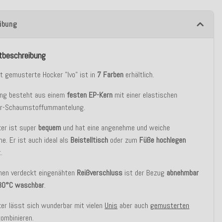
ibung
tbeschreibung
ht gemusterte Hocker "Ivo" ist in
7 Farben
erhältlich.
lung besteht aus einem
festen EP-Kern
mit einer elastischen
er-Schaumstoffummantelung.
ker ist super
bequem
und hat eine angenehme und weiche
he. Er ist auch ideal als
Beistelltisch
oder zum
Füße hochlegen
.
inen verdeckt eingenähten
Reißverschluss
ist der Bezug
abnehmbar
30°C
waschbar
.
er lässt sich wunderbar mit vielen
Unis
aber auch
gemusterten
kombinieren.