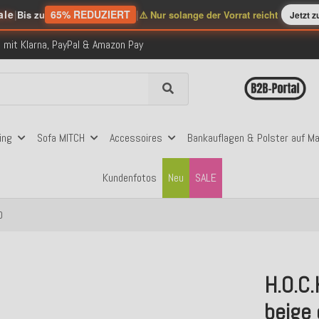
folgreich versendete Bestellungen
ale
|
65% REDUZIERT
|
Bis zu
⚠️ Nur solange der Vorrat reicht
Jetzt 
 mit Klarna, PayPal & Amazon Pay
nerhalb Deutschlands ab 99€ Bestellwert
folgreich versendete Bestellungen
 mit Klarna, PayPal & Amazon Pay
nerhalb Deutschlands ab 99€ Bestellwert
ing
Sofa MITCH
Accessoires
Bankauflagen & Polster auf M
Kundenfotos
Neu
SALE
0
H.O.C
beige 