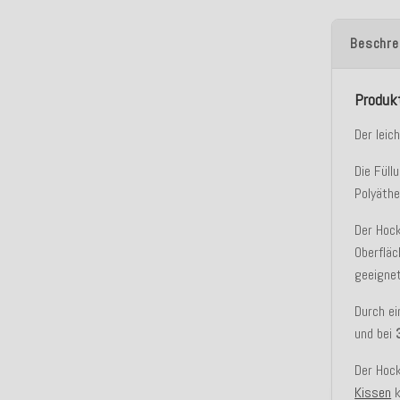
Beschre
Produk
Der leic
Die Fül
Polyäth
Der Hoc
Oberfläc
geeignet
Durch e
und bei
Der Hock
Kissen