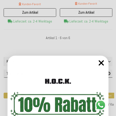
Kunden-Favorit
Kunden-Favorit
Zum Artikel
Zum Artikel
Lieferzeit: ca. 2-4 Werktage
Lieferzeit: ca. 2-4 Werktage
Artikel 1 - 6 von 6
Kategorien
Top bewertet
Top bewertet
Top bewertet
H.O.C.K. Riviera Stripe Outdoor Matratzenkissen
WV Kerz
50x50x10cm Yellow Rosé Streifen