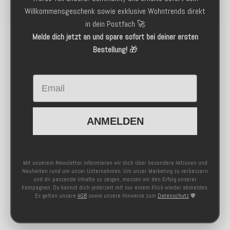
Willkommensgeschenk sowie exklusive Wohntrends direkt
in dein Postfach 🚀
Melde dich jetzt an und spare sofort bei deiner ersten
Bestellung!
🎁
Email
ANMELDEN
Mit unserem Newsletter informieren wir dich über besondere Aktionen und
Neuheiten rund um unser Unternehmen. Um unser Marketing zu verbessern
und dir passende Inhalte zu zeigen, messen wir den Erfolg unserer
Kampagnen. Du kannst dich jederzeit mit nur einem Klick wieder abmelden.
Es gelten unsere
AGB
sowie unsere Hinweise zum
Datenschutz
🛡️