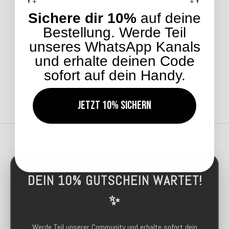
Sichere dir 10%
auf deine
36,99 €
*
Bestellung. Werde Teil
Kunden-Favorit
unseres WhatsApp Kanals
Lieferzeit: ca. 5-7 Werktage
und erhalte deinen Code
sofort auf dein Handy.
Jetzt 10% sichern
DEIN 10% GUTSCHEIN WARTET!
✨
Werde Teil unserer Community und erhalte sofort dein