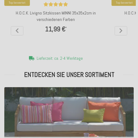
Top bewertet
Top bewertet
H.O.C.K. Livigno Sitzkissen MINNI 35x35x2cm in
H.O.C.K
verschiedenen Farben
11,99 €
*
Lieferzeit: ca. 2-4 Werktage
ENTDECKEN SIE UNSER SORTIMENT