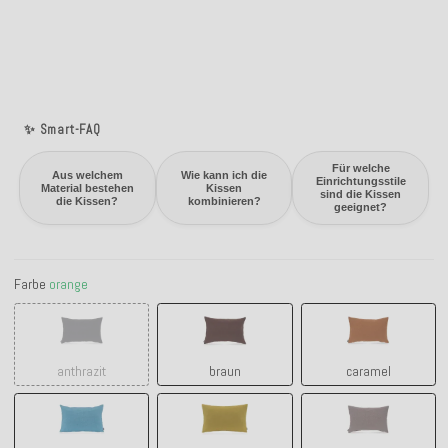
✨ Smart-FAQ
Für welche
Aus welchem
Wie kann ich die
Einrichtungsstile
Material bestehen
Kissen
sind die Kissen
die Kissen?
kombinieren?
geeignet?
Farbe
orange
anthrazit
braun
caramel
anthrazit
braun
caramel
hellblau
lime green
grau