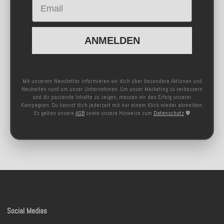
ANMELDEN
Mit unserem Newsletter informieren wir dich über besondere Aktionen und
Neuheiten rund um unser Unternehmen. Um unser Marketing zu verbessern
und dir passende Inhalte zu zeigen, messen wir den Erfolg unserer
Kampagnen. Du kannst dich jederzeit mit nur einem Klick wieder abmelden.
Es gelten unsere
AGB
sowie unsere Hinweise zum
Datenschutz
🛡️
Social Medias