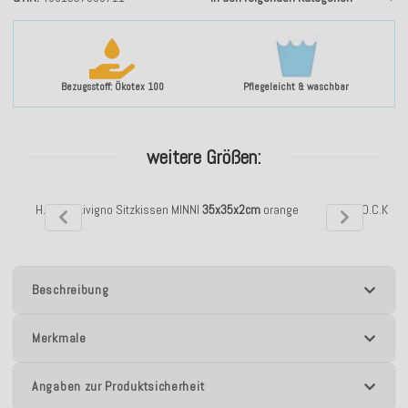
Bezugsstoff: Ökotex 100
Pflegeleicht & waschbar
weitere Größen:
H.O.C.K. Livigno Sitzkissen MINNI
35x35x2cm
orange
H.O.C.K. Li
Beschreibung
Merkmale
Angaben zur Produktsicherheit