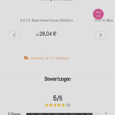
SALE
31%
H.O.C.K. Black Velvet Kissen 50x50cm
H.O.C.K. Blond
28,04 €
*
ab
Lieferzeit: ca. 5-7 Werktage
Bewertungen
5
/5
(8)
5 Sterne
7