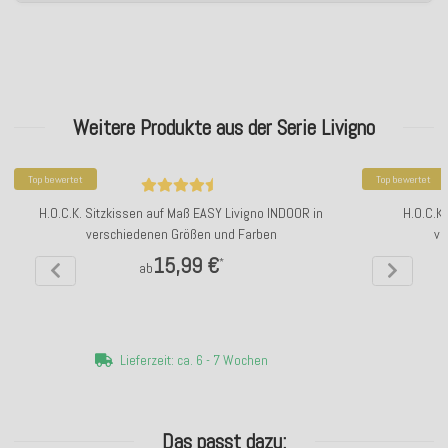
Weitere Produkte aus der Serie Livigno
Top bewertet
Top bewertet
H.O.C.K. Sitzkissen auf Maß EASY Livigno INDOOR in
H.O.C.K
verschiedenen Größen und Farben
ve
15,99 €
*
ab
Lieferzeit: ca. 6 - 7 Wochen
Das passt dazu: