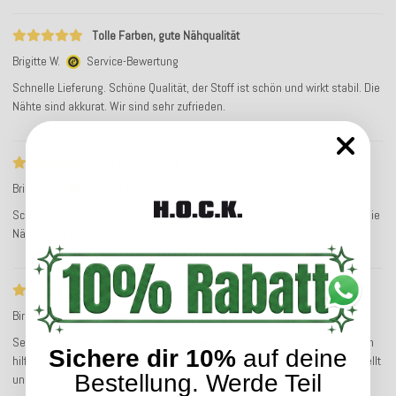
Tolle Farben, gute Nähqualität
Brigitte W.
Service-Bewertung
Schnelle Lieferung. Schöne Qualität, der Stoff ist schön und wirkt stabil. Die
Nähte sind akkurat. Wir sind sehr zufrieden.
Tolle Farben, gute Nähqualität
Brigitte W.
Service-Bewertung
Schnelle Lieferung. Schöne Qualität, der Stoff ist schön und wirkt stabil. Die
Nähte sind akkurat. Wir sind sehr zufrieden.
Sehr gute Qualität der Kissen
Birgit N.
Service-Bewertung
Sehr gute Qualität der Kissen, umfangreiche Auswahl und ausgesprochen
Sichere dir 10%
auf deine
hilfreiche Gestaltungsideen auf der Website. Habe schon mehrfach bestellt
Bestellung. Werde Teil
und bin begeistert