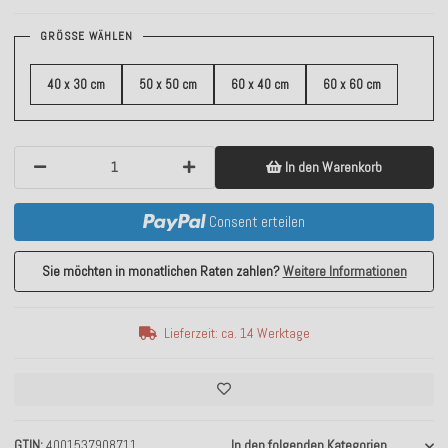
GRÖSSE WÄHLEN
40 x 30 cm
50 x 50 cm
60 x 40 cm
60 x 60 cm
In den Warenkorb
Consent erteilen
Sie möchten in monatlichen Raten zahlen?
Weitere Informationen
Lieferzeit: ca. 14 Werktage
GTIN
4001537908711
In den folgenden Kategorien