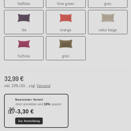
hellblau
lime green
grau
lila
orange
natur beige
lila
orange
natur beige
fuchsia
grün
fuchsia
grün
32,99 €
inkl. 19% USt. , zzgl.
Versand
Newsletter Vorteil
Jetzt anmelden und
10%
sparen:
🎁
-3,30 €
Zur Anmeldung