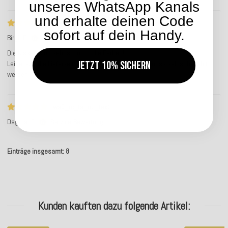
unseres WhatsApp Kanals
und erhalte deinen Code
Die Kissen sind sehr schön - tolle Farbe…
sofort auf dein Handy.
Birgit F.
Service-Bewertung
Die Kissen sind sehr schön - tolle Farben!
Jetzt 10% sichern
Leider war die Lieferzeit sehr lang und die Retoure muss selbst bezahlt
werden.
ws5_rc_ts_no_text
Dagmar F.
Service-Bewertung
Einträge insgesamt: 8
Kunden kauften dazu folgende Artikel: