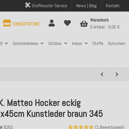
Stoffmuster-Service
News | Blog
Kontakt
Warenkorb
CONCEPTSTORE
0 Artikel
0,00 €
aß
Geschenkideen
Outdoor
Indoor
Stoffe
Gutschein
K. Matteo Hocker eckig
x45cm Kunstleder braun 345
er
6262
(1 Bewertungen)