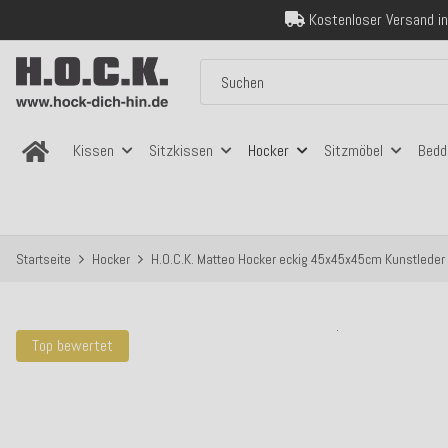
Kostenloser Versand in
Über 120.000 er
Sicher bezahlen
Kostenloser Versand in
Kissen
Sitzkissen
Hocker
Sitzmöbel
Bedd
Startseite
Hocker
H.O.C.K. Matteo Hocker eckig 45x45x45cm Kunstleder
Top bewertet