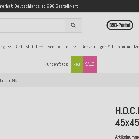
nerhalb Deutschlands ab 99€ Bestellwert
folgreich versendete Bestellungen
 mit Klarna, PayPal & Amazon Pay
nerhalb Deutschlands ab 99€ Bestellwert
ing
Sofa MITCH
Accessoires
Bankauflagen & Polster auf M
Kundenfotos
Neu
SALE
 braun 345
H.O.C.
45x45
Artikelnumm