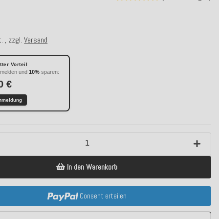
. , zzgl.
Versand
ter Vorteil
nmelden und
10%
sparen:
0 €
nmeldung
In den Warenkorb
Consent erteilen