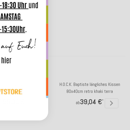
ett aus Mangoholz 2er Set
H.O.C.K. Baptiste längliches Kissen
nd Ø45cm bunt Mandala
80x40cm retro khaki terra
multicolor
155,00 €
39,04 €
*
*
ab