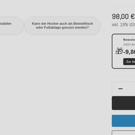
98,00 €
inkl. 19% USt
stabilen
Kann der Hocker auch als Beistelltisch
oder Fußablage genutzt werden?
Newslet
Jetzt a
🎁
-9,8
Zur A