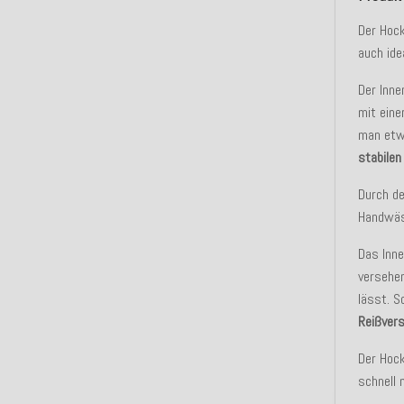
Der Hock
auch ide
Der Inne
mit ein
man etw
stabile
Durch de
Handwäs
Das Inn
versehen
lässt. 
Reißver
Der Hock
schnell 