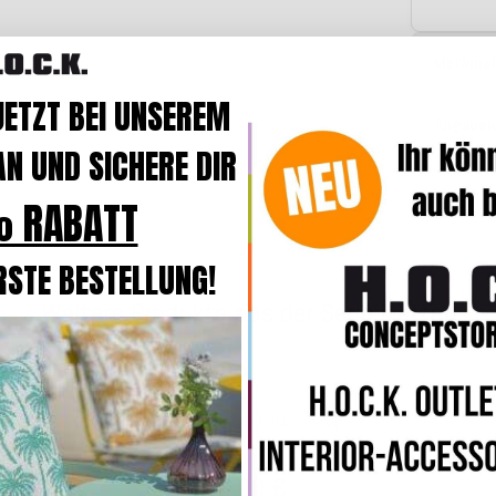
Merkmal
JETZT BEI UNSEREM
Angaben
N UND SICHERE DIR
 RABATT
RSTE BESTELLUNG!
Weitere Produkte aus der Serie Matteo
H.O.C.K. Matteo Hocker eckig
45x45x45cm Kunstleder hellbraun taupe
036
98,00 €
*