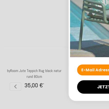
SALE
23%
byRoom Jute Teppich Rug black natur
byRoom Kerzenhalter aus 
rund 80cm
Set grün, lila und
35,00 €
99,0
*
129,00 €
JETZ