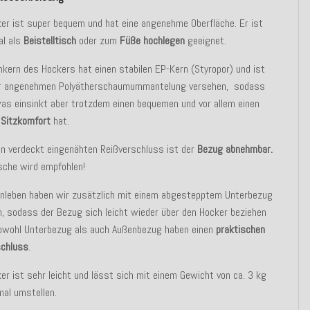
er ist super bequem und hat eine angenehme Oberfläche. Er ist
al als
Beistelltisch
oder zum
Füße hochlegen
geeignet.
nkern des Hockers hat einen stabilen EP-Kern (Styropor) und ist
er angenehmen Polyätherschaumummantelung versehen, sodass
as einsinkt aber trotzdem einen bequemen und vor allem einen
n Sitzkomfort
hat.
n verdeckt eingenähten Reißverschluss ist der
Bezug abnehmbar.
che wird empfohlen!
enleben haben wir zusätzlich mit einem abgestepptem Unterbezug
, sodass der Bezug sich leicht wieder über den Hocker beziehen
Sowohl Unterbezug als auch Außenbezug haben einen
praktischen
schluss
.
er ist sehr leicht und lässt sich mit einem Gewicht von ca. 3 kg
mal umstellen.