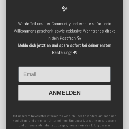
✨
Werde Teil unserer Community und erhalte sofort dein
Willkommensgeschenk sowie exklusive Wohntrends direkt
in dein Postfach 🚀
Melde dich jetzt an und spare sofort bei deiner ersten
Bestellung!
🎁
Email
ANMELDEN
Mit unserem Newsletter informieren wir dich über besondere Aktionen und
Neuheiten rund um unser Unternehmen. Um unser Marketing zu verbessern
und dir passende Inhalte zu zeigen, messen wir den Erfolg unserer