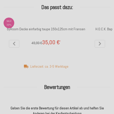
Das passt dazu:
SALE
30%
byRoom Decke einfarbig taupe 150x125cm mit Fransen
H.O.C.K. Bapt
35,00 €
*
49,90 €
Lieferzeit: ca. 3-5 Werktage
Bewertungen
Geben Sie die erste Bewertung für diesen Artikel ab und helfen Sie
Anderen bei der Kaufentscheidung