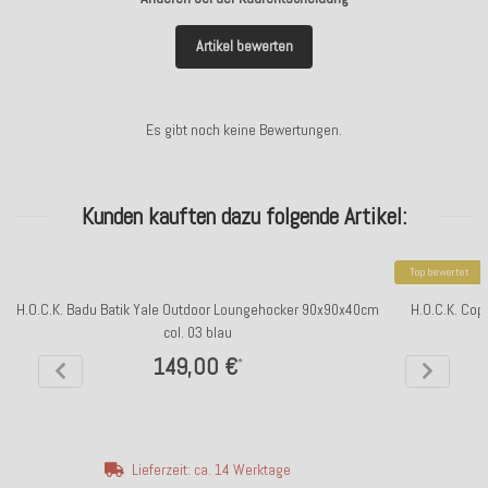
Artikel bewerten
Es gibt noch keine Bewertungen.
Kunden kauften dazu folgende Artikel:
Top bewertet
H.O.C.K. Badu Batik Yale Outdoor Loungehocker 90x90x40cm
H.O.C.K. Cop
col. 03 blau
149,00 €
*
Lieferzeit: ca. 14 Werktage