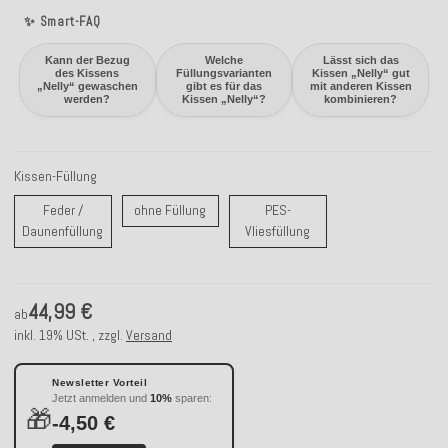
✨ Smart-FAQ
Kann der Bezug
Welche
Lässt sich das
des Kissens
Füllungsvarianten
Kissen „Nelly“ gut
„Nelly“ gewaschen
gibt es für das
mit anderen Kissen
werden?
Kissen „Nelly“?
kombinieren?
Kissen-Füllung
ohne Füllung
Feder /
ohne Füllung
PES-
Feder / Daunenfüllung
PES-Vliesfüllung
Daunenfüllung
Vliesfüllung
44,99 €
ab
inkl. 19% USt. , zzgl.
Versand
Newsletter Vorteil
Jetzt anmelden und
10%
sparen:
🎁
-4,50 €