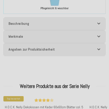
Pflegeleicht & waschbar
Beschreibung
Merkmale
Angaben zur Produktsicherheit
Weitere Produkte aus der Serie Nelly
Top bewertet
H.O.C.K. Nelly Dekokissen mit Keder 60x60cm Blätter col. 5
H.O.C.K. Nelly