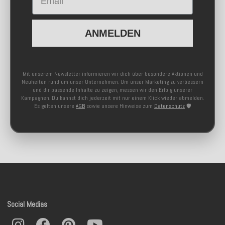
ANMELDEN
Mit unserem Newsletter informieren wir dich über besondere Aktionen und
Neuheiten rund um unser Unternehmen. Um unser Marketing zu verbessern
und dir passende Inhalte zu zeigen, messen wir den Erfolg unserer
Kampagnen. Du kannst dich jederzeit mit nur einem Klick wieder abmelden.
Es gelten unsere
AGB
sowie unsere Hinweise zum
Datenschutz
🛡️
Social Medias