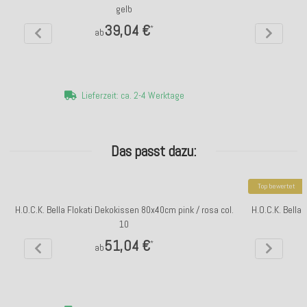
gelb
39,04 €
*
ab
Lieferzeit: ca. 2-4 Werktage
Das passt dazu:
Top bewertet
H.O.C.K. Bella Flokati Dekokissen 80x40cm pink / rosa col.
H.O.C.K. Bella
10
51,04 €
*
ab