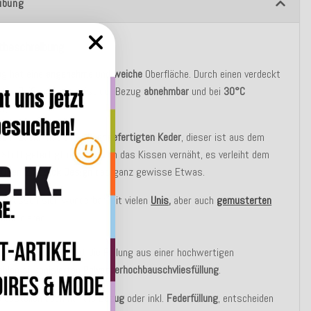
ibung
tbeschreibung
ug hat eine
angenehme
und
weiche
Oberfläche. Durch einen verdeckt
hten
Reißverschluss
ist der Bezug
abnehmbar
und bei
30°C
ar
.
en "Zacki" hat einen
handgefertigten Keder
, dieser ist aus dem
 Stoff gefertigt und rund um das Kissen vernäht, es verleiht dem
tigen Zickzack Design
das ganz gewisse Etwas.
en lassen sich wunderbar mit vielen
Unis
,
aber auch
gemusterten
kombinieren.
asic Variante besteht die Füllung aus einer hochwertigen
blen silikonisierten
Polyesterhochbauschvliesfüllung
.
u bestellen auch nur als
Bezug
oder inkl.
Federfüllung
, entscheiden