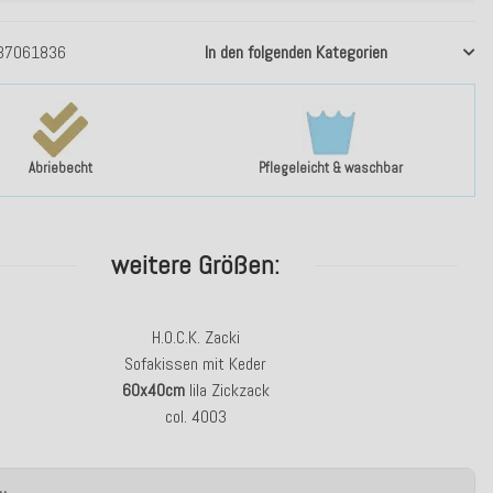
37061836
In den folgenden Kategorien
Abriebecht
Pflegeleicht & waschbar
weitere Größen:
H.O.C.K. Zacki
Sofakissen mit Keder
60x40cm
lila Zickzack
col. 4003