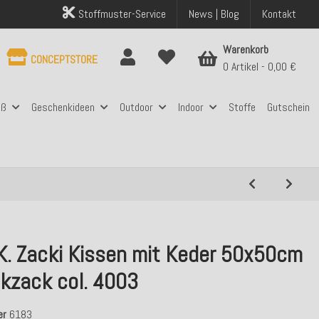
Stoffmuster-Service
News | Blog
Kontakt
Warenkorb
CONCEPTSTORE
0 Artikel
0,00 €
aß
Geschenkideen
Outdoor
Indoor
Stoffe
Gutschein
.K. Zacki Kissen mit Keder 50x50cm
ickzack col. 4003
er
6183