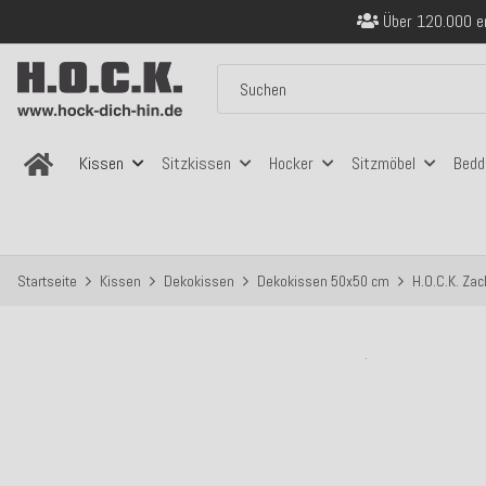
Sicher bezahlen
Kostenloser Versand in
Über 120.000 er
Sicher bezahlen
Kostenloser Versand in
Kissen
Sitzkissen
Hocker
Sitzmöbel
Bedd
Startseite
Kissen
Dekokissen
Dekokissen 50x50 cm
H.O.C.K. Zac