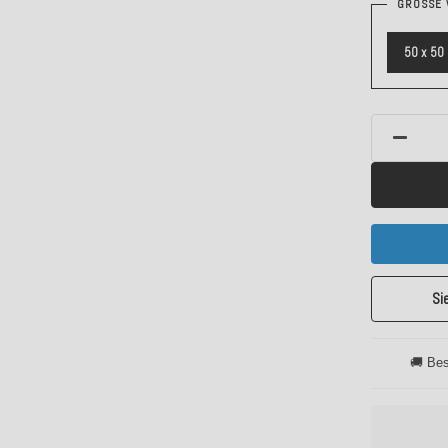
GRÖSSE 
50 x 50
Si
🚚 Bes