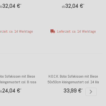
col. 8017
Zickzack col. 6027
32,04 €
32,04 €
*
*
ab
ab
erzeit: ca. 14 Werktage
Lieferzeit: ca. 14 Werktage
obo Sofakissen mit Biese
H.O.C.K. Bobo Sofakissen mit Biese
eingemustert col. 8 rosa
50x50cm kleingemustert col. 24 lila
24,04 €
33,99 €
*
*
ab