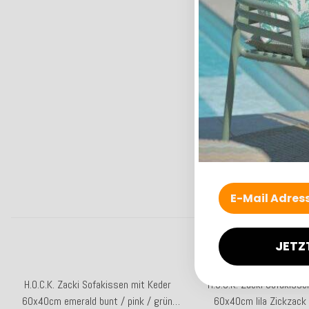
JETZ
H.O.C.K. Zacki Sofakissen mit Keder
H.O.C.K. Zacki Sofakisse
60x40cm emerald bunt / pink / grün
60x40cm lila Zickzack 