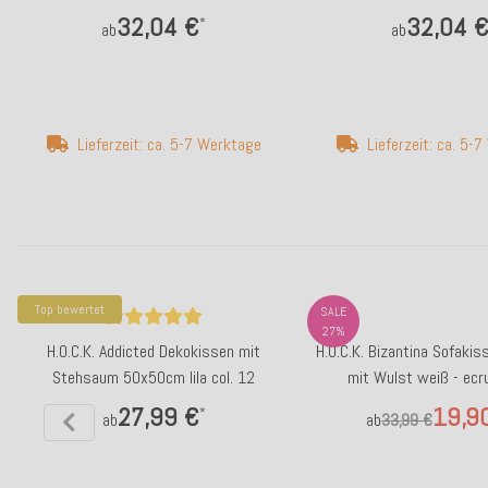
Zickzack col. 6027
32,04 €
32,04 
*
ab
ab
Lieferzeit: ca. 5-7 Werktage
Lieferzeit: ca. 5-
Top bewertet
SALE
27%
H.O.C.K. Addicted Dekokissen mit
H.O.C.K. Bizantina Sofak
Stehsaum 50x50cm lila col. 12
mit Wulst weiß - ecru
27,99 €
19,9
*
ab
ab
33,99 €