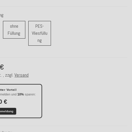
ung
ohne
PES-
ohne Füllung
Füllung
Vliesfüllu
r / Daunenfüllung
PES-Vliesfüllung
ng
 €
. , zzgl.
Versand
ter Vorteil
nmelden und
10%
sparen:
0 €
nmeldung