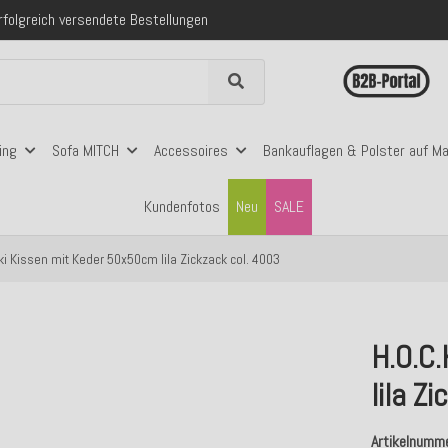
 mit Klarna, PayPal & Amazon Pay
nerhalb Deutschlands ab 99€ Bestellwert
folgreich versendete Bestellungen
 mit Klarna, PayPal & Amazon Pay
nerhalb Deutschlands ab 99€ Bestellwert
ing
Sofa MITCH
Accessoires
Bankauflagen & Polster auf M
Kundenfotos
Neu
SALE
ki Kissen mit Keder 50x50cm lila Zickzack col. 4003
H.O.C
lila Z
Artikelnumm