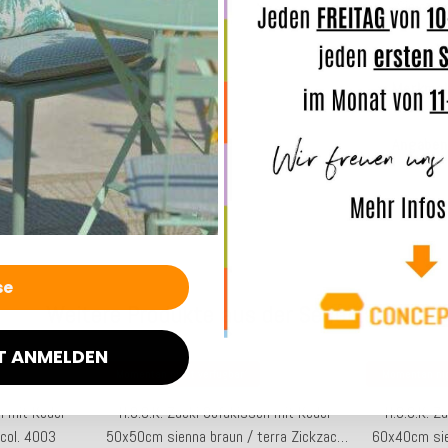
Sie selb
Merkmal
Angaben
Weitere Produkte aus der Serie Zacki
T ANMELDEN
Momentan nicht verfügbar
Momentan nic
n mit Keder
H.O.C.K. Zacki Sofakissen mit Keder
H.O.C.K. Z
col. 4003
50x50cm sienna braun / terra Zickzack
60x40cm sie