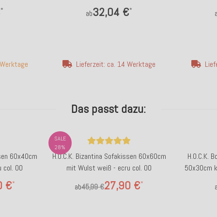
col. 8017
€
32,04 €
*
*
ab
7 Werktage
Lieferzeit: ca. 14 Werktage
Lief
Das passt dazu:
SALE
28%
issen 60x40cm
H.O.C.K. Bizantina Sofakissen 60x60cm
H.O.C.K. B
 col. 00
mit Wulst weiß - ecru col. 00
50x30cm kl
0 €
27,90 €
*
*
ab
45,99 €