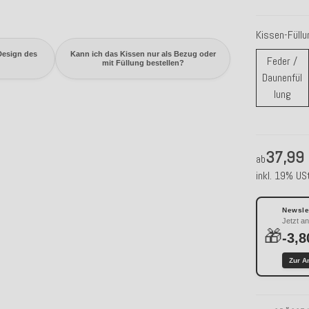
Kissen-Füll
Design des
Kann ich das Kissen nur als Bezug oder
Feder /
mit Füllung bestellen?
Daunenfül
Fede
lung
37,99
ab
inkl. 19% USt
Newslet
Jetzt a
🎁
-3,8
Zur A