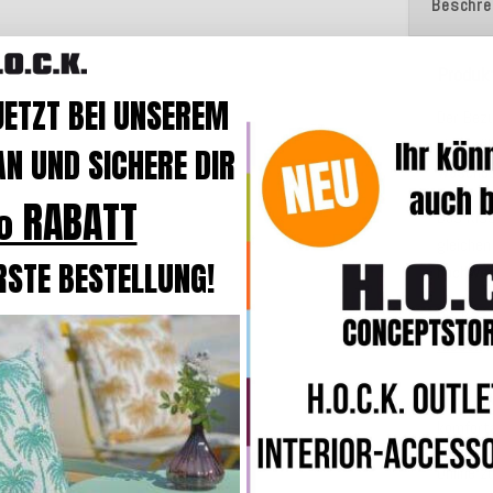
Beschre
Produk
JETZT BEI UNSEREM
Der Bez
eingenä
N UND SICHERE DIR
waschb
 RABATT
Das Kiss
gleichen
RSTE BESTELLUNG!
hochwer
Die Kiss
Kissen
In der B
komforta
Online z