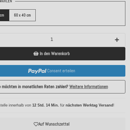
WÄHLEN
 cm
60 x 40 cm
In den Warenkorb
Consent erteilen
e möchten in monatlichen Raten zahlen?
Weitere Informationen
telle innerhalb von
12 Std. 14 Min.
für
nächsten Werktag Versand
!
Auf Wunschzettel