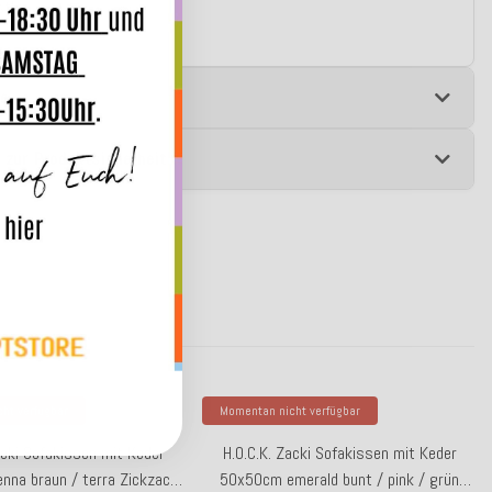
st!
e
 zur Produktsicherheit
ht verfügbar
Momentan nicht verfügbar
acki Sofakissen mit Keder
H.O.C.K. Zacki Sofakissen mit Keder
nna braun / terra Zickzack
50x50cm emerald bunt / pink / grün