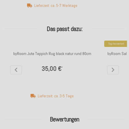
Lieferzeit: ca. 5-7 Werktage
Das passt dazu:
Top bewertet
byRoom Jute Teppich Rug black natur rund 80cm
byRoom Salat
35,00 €
*
Lieferzeit: ca. 3-5 Tage
Bewertungen