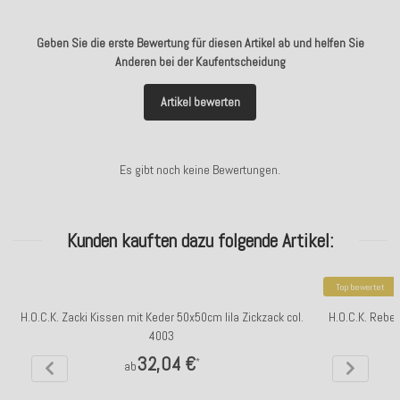
Geben Sie die erste Bewertung für diesen Artikel ab und helfen Sie
Anderen bei der Kaufentscheidung
Artikel bewerten
Es gibt noch keine Bewertungen.
Kunden kauften dazu folgende Artikel:
Top bewertet
H.O.C.K. Zacki Kissen mit Keder 50x50cm lila Zickzack col.
H.O.C.K. Rebe
4003
32,04 €
*
ab