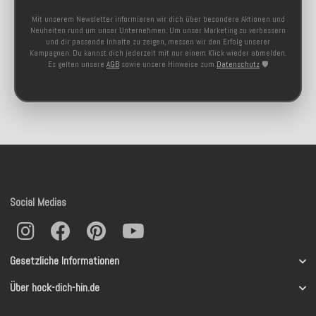
Mit unserem Newsletter informieren wir dich über besondere Aktionen und
Neuheiten rund um unser Unternehmen. Um unser Marketing zu verbessern
und dir passende Inhalte zu zeigen, messen wir den Erfolg unserer
Kampagnen. Du kannst dich jederzeit mit nur einem Klick wieder abmelden.
Es gelten unsere
AGB
sowie unsere Hinweise zum
Datenschutz
🛡️
Social Medias
Gesetzliche Informationen
Über hock-dich-hin.de