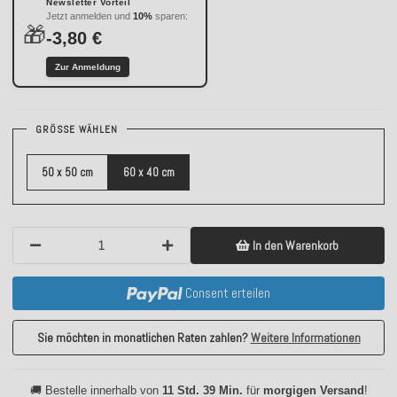
Newsletter Vorteil
Jetzt anmelden und
10%
sparen:
🎁
-3,80 €
Zur Anmeldung
GRÖSSE WÄHLEN
50 x 50 cm
60 x 40 cm
In den Warenkorb
Consent erteilen
Sie möchten in monatlichen Raten zahlen?
Weitere Informationen
🚚 Bestelle innerhalb von
11 Std. 39 Min.
für
morgigen Versand
!