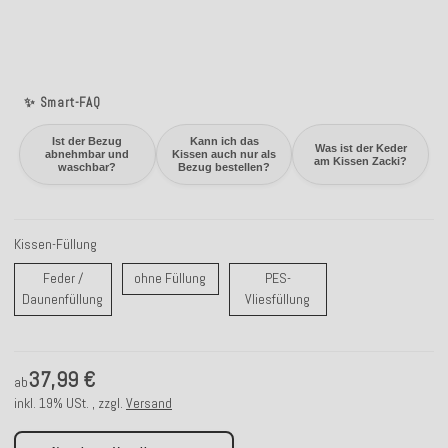
✨ Smart-FAQ
Ist der Bezug
Kann ich das
Was ist der Keder
abnehmbar und
Kissen auch nur als
am Kissen Zacki?
waschbar?
Bezug bestellen?
Kissen-Füllung
ohne Füllung
Feder /
ohne Füllung
PES-
Feder / Daunenfüllung
PES-Vliesfüllung
Daunenfüllung
Vliesfüllung
37,99 €
ab
inkl. 19% USt. , zzgl.
Versand