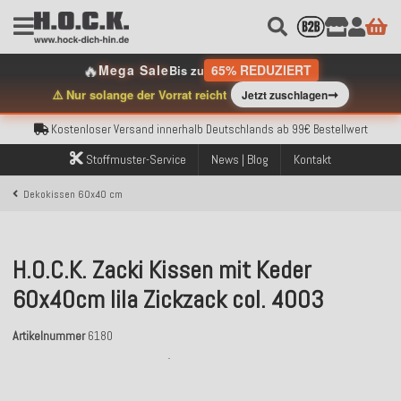
🔥
Mega Sale
65% REDUZIERT
Bis zu
Kostenloser Versand innerhalb Deutschlands ab 99€ Bestellwert
➞
⚠️ Nur solange der Vorrat reicht
Jetzt zuschlagen
Über 120.000 erfolgreich versendete Bestellungen
Sicher bezahlen mit Klarna, PayPal & Amazon Pay
Kostenloser Versand innerhalb Deutschlands ab 99€ Bestellwert
Über 120.000 erfolgreich versendete Bestellungen
Stoffmuster-Service
News | Blog
Kontakt
Sicher bezahlen mit Klarna, PayPal & Amazon Pay
Kostenloser Versand innerhalb Deutschlands ab 99€ Bestellwert
Dekokissen 60x40 cm
H.O.C.K. Zacki Kissen mit Keder
60x40cm lila Zickzack col. 4003
Artikelnummer
6180