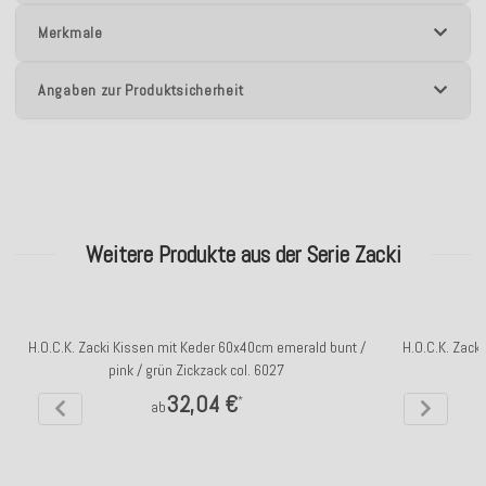
Merkmale
Angaben zur Produktsicherheit
Weitere Produkte aus der Serie Zacki
H.O.C.K. Zacki Kissen mit Keder 60x40cm emerald bunt /
H.O.C.K. Zacki
pink / grün Zickzack col. 6027
32,04 €
*
ab