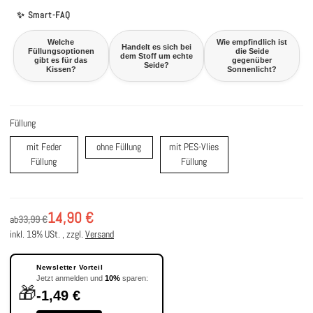
✨ Smart-FAQ
Welche
Wie empfindlich ist
Handelt es sich bei
Füllungsoptionen
die Seide
dem Stoff um echte
gibt es für das
gegenüber
Seide?
Kissen?
Sonnenlicht?
Füllung
ohne Füllung
mit Feder
ohne Füllung
mit PES-Vlies
mit Feder Füllung
mit PES-Vlies Füllung
Füllung
Füllung
14,90 €
ab
33,99 €
inkl. 19% USt. , zzgl.
Versand
Newsletter Vorteil
Jetzt anmelden und
10%
sparen:
🎁
-1,49 €