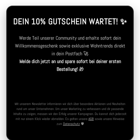
DEIN 10% GUTSCHEIN WARTET! ✨
Werde Teil unserer Community und erhalte sofort dein
Willkommensgeschenk sowie exklusive Wohntrends direkt
in dein Postfach 🚀
Melde dich jetzt an und spare sofort bei deiner ersten
Bestellung!
🎁
Mit unserem Newsletter informieren wir dich über besondere Aktionen und Neuheiten
rund um unser Unternehmen. Um unser Marketing zu verbessern und dir passende
Inhalte zu zeigen, messen wir den Erfolg unserer Kampagnen. Du kannst dich jederzeit
mit nur einem Klick wieder abmelden. Es gelten unsere
AGB
sowie unsere Hinweise
zum
Datenschutz
🛡️