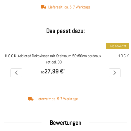
Lieferzeit: ca. 5-7 Werktage
Das passt dazu:
Top bewertet
H.O.C.K. Addicted Dekokissen mit Stehsaum 50x50cm bordeaux
H.O.C.K.
- rot col. 09
27,99 €
*
ab
Lieferzeit: ca. 5-7 Werktage
Bewertungen