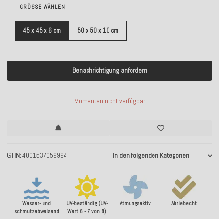
GRÖSSE WÄHLEN
45 x 45 x 6 cm
50 x 50 x 10 cm
Benachrichtigung anfordern
Momentan nicht verfügbar
GTIN
4001537059994
In den folgenden Kategorien
Wasser- und
UV-beständig (UV-
Atmungsaktiv
Abriebecht
schmutzabweisend
Wert 6 - 7 von 8)