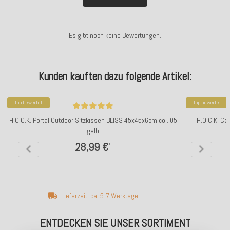
Es gibt noch keine Bewertungen.
Kunden kauften dazu folgende Artikel:
Top bewertet
Top bewertet
H.O.C.K. Portal Outdoor Sitzkissen BLISS 45x45x6cm col. 05
H.O.C.K. Ca
gelb
28,99 €
*
Lieferzeit: ca. 5-7 Werktage
ENTDECKEN SIE UNSER SORTIMENT