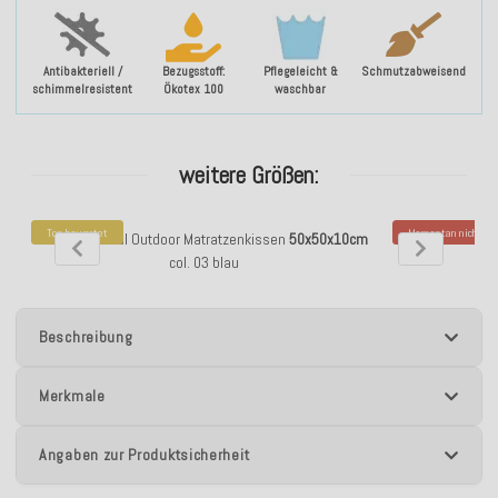
Antibakteriell /
Bezugsstoff:
Pflegeleicht &
Schmutzabweisend
schimmelresistent
Ökotex 100
waschbar
weitere Größen:
Top bewertet
Momentan nicht ver
H.O.C.K. Portal Outdoor Matratzenkissen
50x50x10cm
H.O.C.K. Portal
col. 03 blau
Beschreibung
Merkmale
Angaben zur Produktsicherheit