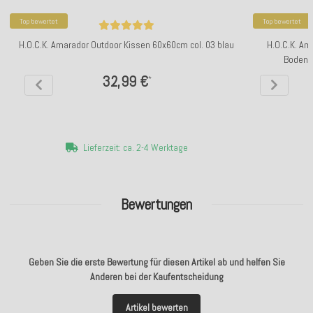
Top bewertet
Top bewertet
H.O.C.K. Amarador Outdoor Kissen 60x60cm col. 03 blau
H.O.C.K. Am
Bodenk
32,99 €
*
Lieferzeit: ca. 2-4 Werktage
Bewertungen
Geben Sie die erste Bewertung für diesen Artikel ab und helfen Sie
Anderen bei der Kaufentscheidung
Artikel bewerten