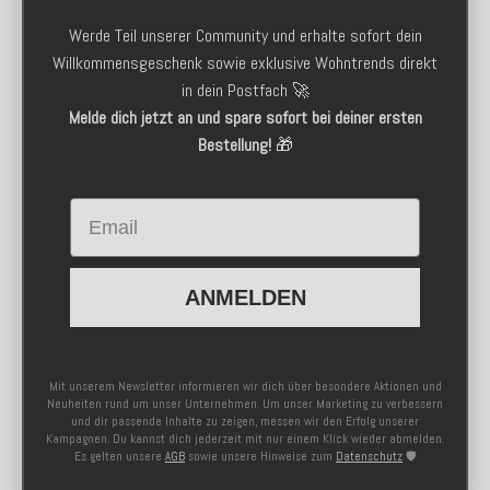
Werde Teil unserer Community und erhalte sofort dein
Willkommensgeschenk sowie exklusive Wohntrends direkt
in dein Postfach 🚀
Melde dich jetzt an und spare sofort bei deiner ersten
Bestellung!
🎁
Email
ANMELDEN
Mit unserem Newsletter informieren wir dich über besondere Aktionen und
Neuheiten rund um unser Unternehmen. Um unser Marketing zu verbessern
und dir passende Inhalte zu zeigen, messen wir den Erfolg unserer
Kampagnen. Du kannst dich jederzeit mit nur einem Klick wieder abmelden.
Es gelten unsere
AGB
sowie unsere Hinweise zum
Datenschutz
🛡️