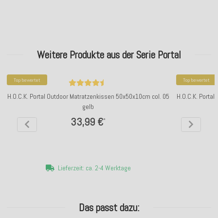
Weitere Produkte aus der Serie Portal
Top bewertet
Top bewertet
H.O.C.K. Portal Outdoor Matratzenkissen 50x50x10cm col. 05
H.O.C.K. Porta
gelb
33,99 €
*
Lieferzeit: ca. 2-4 Werktage
Das passt dazu: