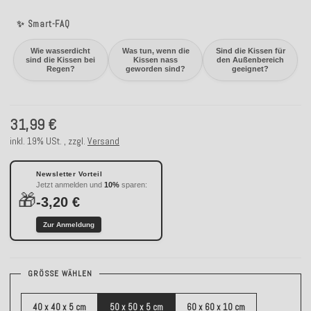
✨ Smart-FAQ
Wie wasserdicht
Was tun, wenn die
Sind die Kissen für
sind die Kissen bei
Kissen nass
den Außenbereich
Regen?
geworden sind?
geeignet?
31,99 €
inkl. 19% USt. , zzgl.
Versand
Newsletter Vorteil
Jetzt anmelden und
10%
sparen:
🎁
-3,20 €
Zur Anmeldung
GRÖSSE WÄHLEN
40 x 40 x 5 cm
50 x 50 x 5 cm
60 x 60 x 10 cm