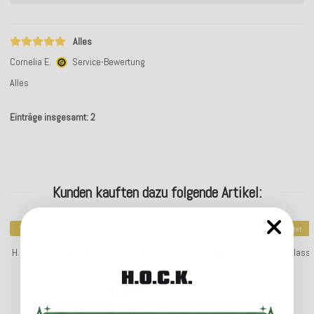
Alles
Cornelia E.
Service-Bewertung
Alles
Einträge insgesamt: 2
Kunden kauften dazu folgende Artikel:
Top bewertet
Top bewertet
H.O.C.K. Yucatan Outdoor Kissen 50x50cm ocean beige 401
H.O.C.K. Class
30,99 €
*