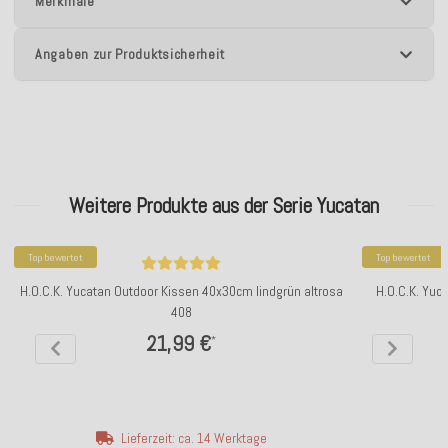
Merkmale
Angaben zur Produktsicherheit
Weitere Produkte aus der Serie Yucatan
Top bewertet
Top bewertet
H.O.C.K. Yucatan Outdoor Kissen 40x30cm lindgrün altrosa
H.O.C.K. Yuc
408
21,99 €
*
Lieferzeit: ca. 14 Werktage