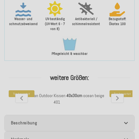
Wasser- und
UV-beständig
Antibakteriell /
Bezugsstoff:
schmutzabweisend
(UV-Wert 6 - 7
schimmelresistent
Ökotex 100
von 8)
Pflegeleicht & waschbar
weitere Größen:
Top bewertet
Top bewertet
H.O.C.K. Yucatan Outdoor Kissen
40x30cm
ocean beige
H.O.C.K. Yucata
401
Beschreibung