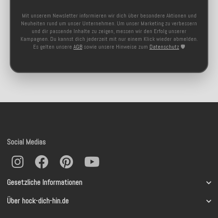
Mit unserem Newsletter informieren wir dich über besondere Aktionen und
Neuheiten rund um unser Unternehmen. Um unser Marketing zu verbessern
und dir passende Inhalte zu zeigen, messen wir den Erfolg unserer
Kampagnen. Du kannst dich jederzeit mit nur einem Klick wieder abmelden.
Es gelten unsere
AGB
sowie unsere Hinweise zum
Datenschutz
🛡️
Social Medias
Gesetzliche Informationen
Über hock-dich-hin.de