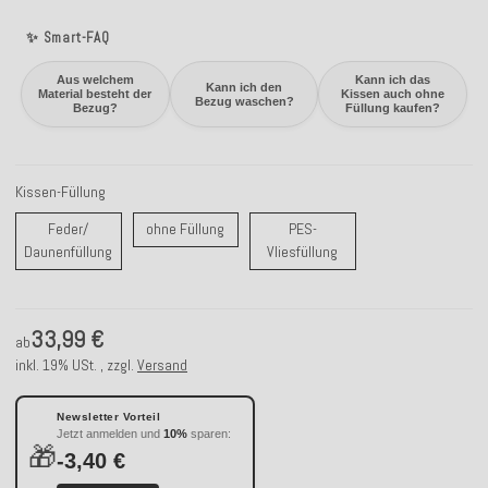
✨ Smart-FAQ
Aus welchem
Kann ich das
Kann ich den
Material besteht der
Kissen auch ohne
Bezug waschen?
Bezug?
Füllung kaufen?
Kissen-Füllung
ohne Füllung
Feder/
ohne Füllung
PES-
Feder/ Daunenfüllung
PES-Vliesfüllung
Daunenfüllung
Vliesfüllung
33,99 €
ab
inkl. 19% USt. , zzgl.
Versand
Newsletter Vorteil
Jetzt anmelden und
10%
sparen:
🎁
-3,40 €