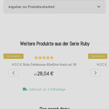
Angaben zur Produktsicherheit
Weitere Produkte aus der Serie Ruby
Top bewertet
Top bewertet
H.O.C.K. Ruby Sofakissen 60x40cm black col. 06
H.O.C.K.
28,04 €
*
ab
Lieferzeit: ca. 2-4 Werktage