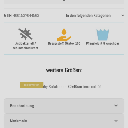
GTIN
4001537044563
In den folgenden Kategorien
Antibakteriell /
Bezugsstoff: Ökotex 100
Pflegeleicht & waschbar
schimmelresistent
weitere Größen:
Top bewertet
H.O.C.K. Ruby Sofakissen
60x40cm
terra col. 05
Beschreibung
Merkmale