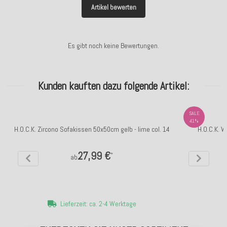
Artikel bewerten
Es gibt noch keine Bewertungen.
Kunden kauften dazu folgende Artikel:
SALE
41%
H.O.C.K. Zircono Sofakissen 50x50cm gelb - lime col. 14
H.O.C.K. V
27,99 €
*
ab
Lieferzeit: ca. 2-4 Werktage