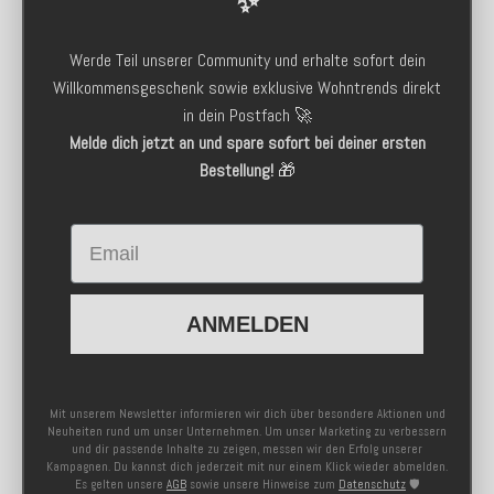
✨
Werde Teil unserer Community und erhalte sofort dein
Willkommensgeschenk sowie exklusive Wohntrends direkt
in dein Postfach 🚀
Melde dich jetzt an und spare sofort bei deiner ersten
Bestellung!
🎁
Email
ANMELDEN
Mit unserem Newsletter informieren wir dich über besondere Aktionen und
Neuheiten rund um unser Unternehmen. Um unser Marketing zu verbessern
und dir passende Inhalte zu zeigen, messen wir den Erfolg unserer
Kampagnen. Du kannst dich jederzeit mit nur einem Klick wieder abmelden.
Es gelten unsere
AGB
sowie unsere Hinweise zum
Datenschutz
🛡️