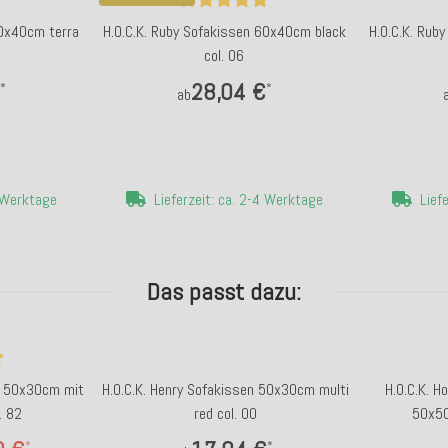
60x40cm terra
H.O.C.K. Ruby Sofakissen 60x40cm black
H.O.C.K. Rub
col. 06
28,04 €
*
*
ab
4 Werktage
Lieferzeit: ca. 2-4 Werktage
Lief
Das passt dazu:
en 50x30cm mit
H.O.C.K. Henry Sofakissen 50x30cm multi
H.O.C.K. H
. 82
red col. 00
50x50
*
*