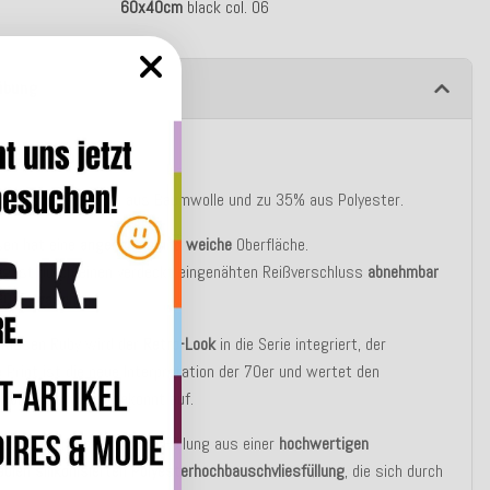
60x40cm
black col. 06
ibung
tbeschreibung
ug besteht zu 65% aus Baumwolle und zu 35% aus Polyester.
sen hat eine
angenehme
und
weiche
Oberfläche.
g ist durch einen verdeckt eingenähten Reißverschluss
abnehmbar
 30°C
waschbar
.
 Kissen Ruby wird der
Retro-Look
in die Serie integriert, der
e Print ist die neue Interpretation der 70er und wertet den
wöhnlichen Style
gekonnt auf.
asic Variante besteht die Füllung aus einer
hochwertigen
blen silikonisierten Polyesterhochbauschvliesfüllung
, die sich durch