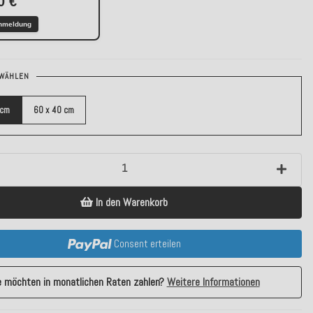
0 €
nmeldung
WÄHLEN
 cm
60 x 40 cm
In den Warenkorb
Consent erteilen
e möchten in monatlichen Raten zahlen?
Weitere Informationen