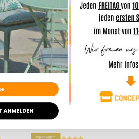
eine
hoh
Online z
Sie selb
Merkmal
Angaben
T ANMELDEN
Weitere Produkte aus der Serie Ruby
Top bewertet