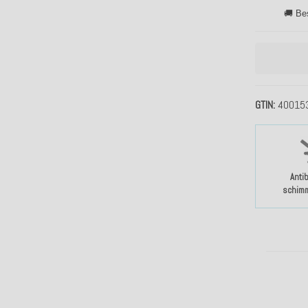
🚚 Be
GTIN
40015
Antib
schimm