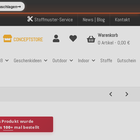
➞
zuschlagen
Stoffmuster-Service
News | Blog
Kontakt
Warenkorb
CONCEPTSTORE
0 Artikel
0,00 €
aß
Geschenkideen
Outdoor
Indoor
Stoffe
Gutschein
s Produkt wurde
ts
100+
mal bestellt