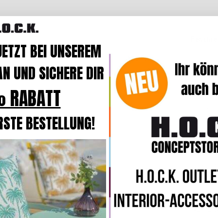
Beschre
JETZT BEI UNSEREM
N UND SICHERE DIR
Produk
Der Bez
 RABATT
Das Kis
RSTE BESTELLUNG!
Der Bezu
und bei
Mit dem
plakativ
außerge
In der B
komforta