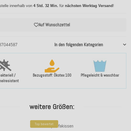
stelle innerhalb von
4 Std. 32 Min.
für
nächsten Werktag Versand
!
Auf Wunschzettel
37044587
In den folgenden Kategorien
akteriell /
Bezugsstoff: Ökotex 100
Pflegeleicht & waschbar
elresistent
weitere Größen:
Top bewertet
H.O.C.K. Ruby Sofakissen