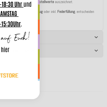
e Elastizität
und
gute Rückstellwerte
auszeichnet.
u bestellen auch nur als
Bezug
oder inkl.
Federfüllung
, entscheiden
st!
e
 zur Produktsicherheit