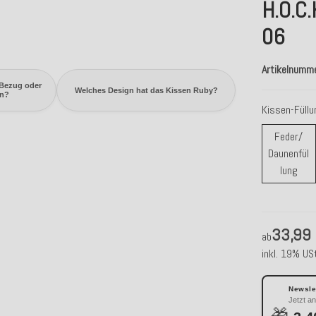
H.O.C.
06
Artikelnumm
 Bezug oder
Welches Design hat das Kissen Ruby?
en?
Kissen-Füll
Feder/
Daunenfül
Fede
lung
33,99
ab
inkl. 19% USt
Newslet
Jetzt a
🎁