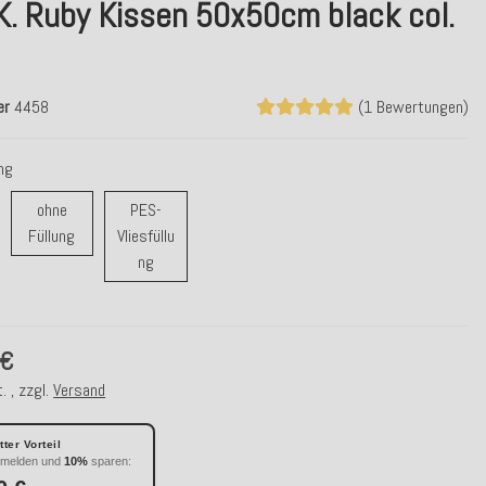
K. Ruby Kissen 50x50cm black col.
er
4458
(1 Bewertungen)
ung
ohne
PES-
ohne Füllung
Füllung
Vliesfüllu
r/ Daunenfüllung
PES-Vliesfüllung
ng
 €
. , zzgl.
Versand
ter Vorteil
nmelden und
10%
sparen: