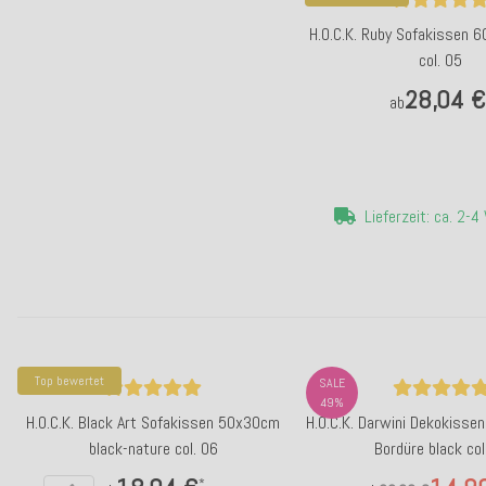
H.O.C.K. Ruby Sofakissen 
col. 05
28,04 €
ab
Lieferzeit: ca. 2-
Top bewertet
SALE
49%
H.O.C.K. Black Art Sofakissen 50x30cm
H.O.C.K. Darwini Dekokiss
black-nature col. 06
Bordüre black col
*