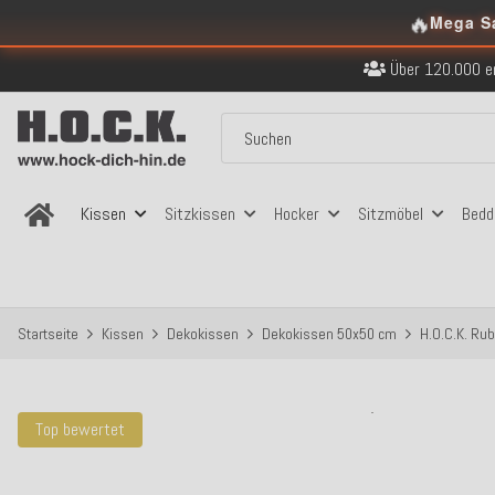
🔥
Kostenloser Versand in
Mega S
Über 120.000 er
Sicher bezahlen
Kostenloser Versand in
Über 120.000 er
Sicher bezahlen
Kostenloser Versand in
Kissen
Sitzkissen
Hocker
Sitzmöbel
Bedd
Startseite
Kissen
Dekokissen
Dekokissen 50x50 cm
H.O.C.K. Ru
Top bewertet