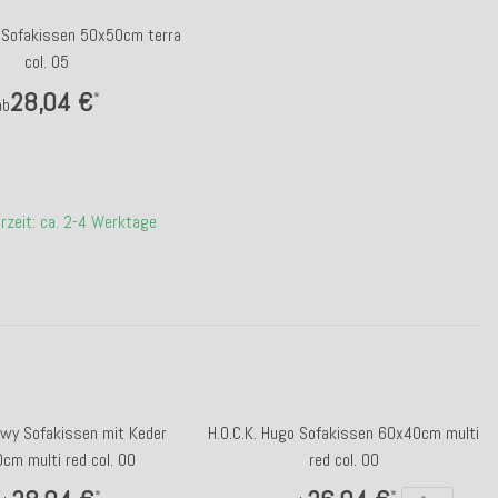
y Sofakissen 50x50cm terra
col. 05
28,04 €
*
ab
erzeit: ca. 2-4 Werktage
owy Sofakissen mit Keder
H.O.C.K. Hugo Sofakissen 60x40cm multi
cm multi red col. 00
red col. 00
*
*