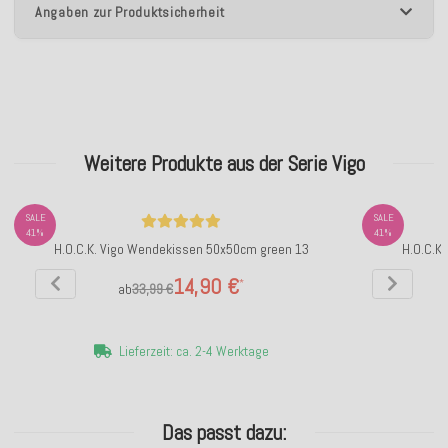
Angaben zur Produktsicherheit
Weitere Produkte aus der Serie Vigo
SALE
SALE
41%
41%
H.O.C.K. Vigo Wendekissen 50x50cm green 13
H.O.C.K
14,90 €
*
ab
33,99 €
Lieferzeit: ca. 2-4 Werktage
Das passt dazu: