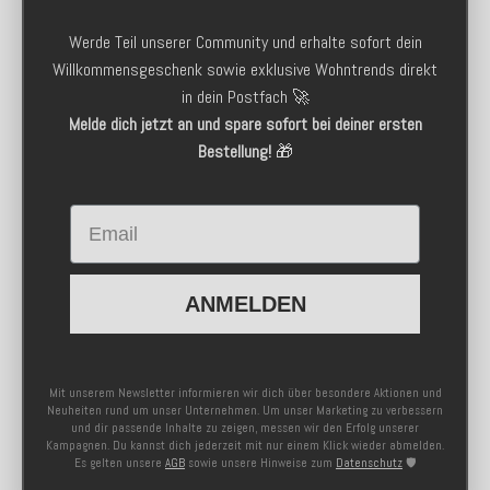
Werde Teil unserer Community und erhalte sofort dein
Willkommensgeschenk sowie exklusive Wohntrends direkt
in dein Postfach 🚀
Melde dich jetzt an und spare sofort bei deiner ersten
Bestellung!
🎁
Email
ANMELDEN
Mit unserem Newsletter informieren wir dich über besondere Aktionen und
Neuheiten rund um unser Unternehmen. Um unser Marketing zu verbessern
und dir passende Inhalte zu zeigen, messen wir den Erfolg unserer
Kampagnen. Du kannst dich jederzeit mit nur einem Klick wieder abmelden.
Es gelten unsere
AGB
sowie unsere Hinweise zum
Datenschutz
🛡️