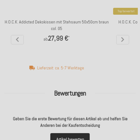
Top bewertet
H.O.C.K. Addicted Dekokissen mit Stehsaum 50x50cm braun
H.O.C.K. Co
col. 05
27,99 €
*
ab
Lieferzeit: ca. 5-7 Werktage
Bewertungen
Geben Sie die erste Bewertung für diesen Artikel ab und helfen Sie
Anderen bei der Kaufentscheidung
Artikel bewerten