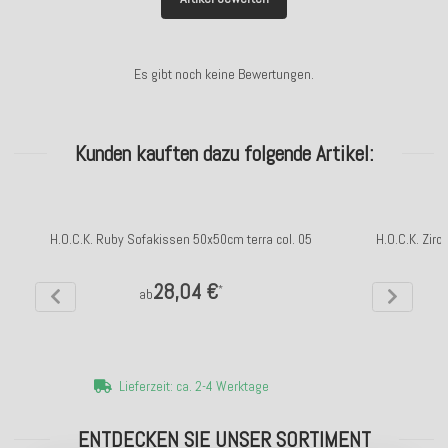
Es gibt noch keine Bewertungen.
Kunden kauften dazu folgende Artikel:
H.O.C.K. Ruby Sofakissen 50x50cm terra col. 05
H.O.C.K. Zir
28,04 €
*
ab
Lieferzeit: ca. 2-4 Werktage
ENTDECKEN SIE UNSER SORTIMENT