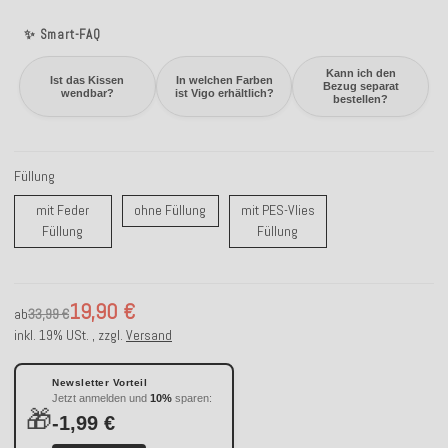
✨ Smart-FAQ
Kann ich den
Ist das Kissen
In welchen Farben
Bezug separat
wendbar?
ist Vigo erhältlich?
bestellen?
Füllung
ohne Füllung
mit Feder
ohne Füllung
mit PES-Vlies
mit Feder Füllung
mit PES-Vlies Füllung
Füllung
Füllung
19,90 €
ab
33,99 €
inkl. 19% USt. , zzgl.
Versand
Newsletter Vorteil
Jetzt anmelden und
10%
sparen:
🎁
-1,99 €