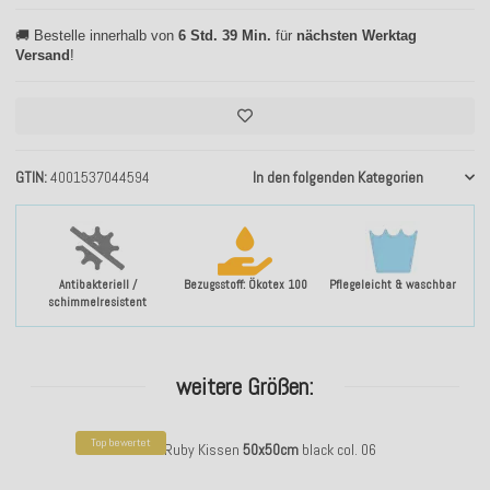
🚚 Bestelle innerhalb von
6 Std. 39 Min.
für
nächsten Werktag
Versand
!
GTIN
4001537044594
In den folgenden Kategorien
Antibakteriell /
Bezugsstoff: Ökotex 100
Pflegeleicht & waschbar
schimmelresistent
weitere Größen:
Top bewertet
H.O.C.K. Ruby Kissen
50x50cm
black col. 06