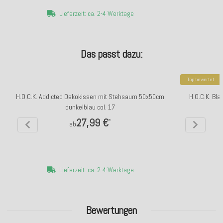
Lieferzeit: ca. 2-4 Werktage
Das passt dazu:
Top bewertet
H.O.C.K. Addicted Dekokissen mit Stehsaum 50x50cm
H.O.C.K. Bla
dunkelblau col. 17
27,99 €
*
ab
Lieferzeit: ca. 2-4 Werktage
Bewertungen