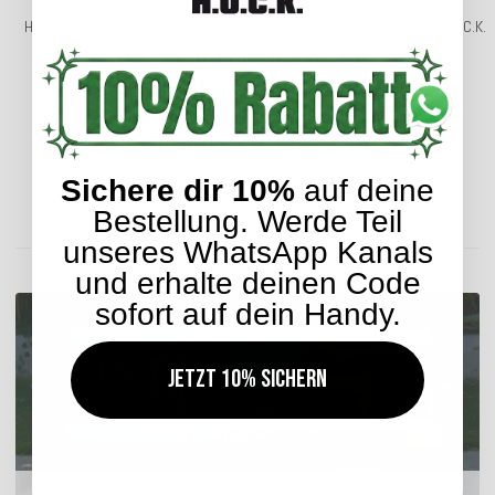
H.O.C.K. Howy Kissen mit Keder 60x40cm multi red col. 00
H.O.C.K. 
28,04 €
*
ab
Sichere dir 10%
auf deine
Lieferzeit: ca. 2-4 Werktage
Bestellung. Werde Teil
ENTDECKEN SIE UNSER SORTIMENT
unseres WhatsApp Kanals
und erhalte deinen Code
sofort auf dein Handy.
Jetzt 10% sichern