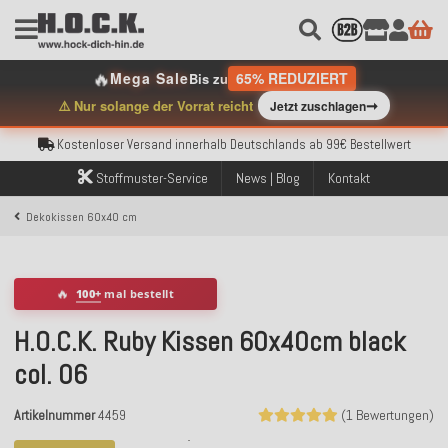
🔥
Mega Sale
65% REDUZIERT
Bis zu
Kostenloser Versand innerhalb Deutschlands ab 99€ Bestellwert
➞
⚠️ Nur solange der Vorrat reicht
Jetzt zuschlagen
Über 120.000 erfolgreich versendete Bestellungen
Sicher bezahlen mit Klarna, PayPal & Amazon Pay
Kostenloser Versand innerhalb Deutschlands ab 99€ Bestellwert
Über 120.000 erfolgreich versendete Bestellungen
Stoffmuster-Service
News | Blog
Kontakt
Sicher bezahlen mit Klarna, PayPal & Amazon Pay
Kostenloser Versand innerhalb Deutschlands ab 99€ Bestellwert
Dekokissen 60x40 cm
🔥
100+
mal bestellt
H.O.C.K. Ruby Kissen 60x40cm black
col. 06
Artikelnummer
4459
(1 Bewertungen)