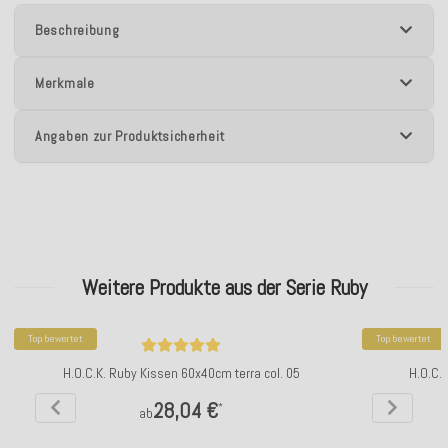
Beschreibung
Merkmale
Angaben zur Produktsicherheit
Weitere Produkte aus der Serie Ruby
Top bewertet
Top bewertet
H.O.C.K. Ruby Kissen 60x40cm terra col. 05
H.O.C.
28,04 €
*
ab