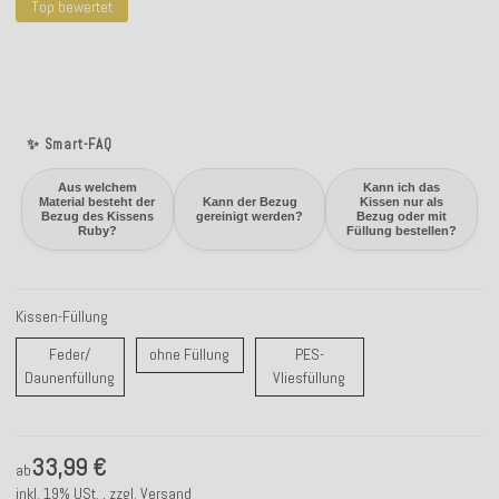
Top bewertet
✨ Smart-FAQ
Aus welchem
Kann ich das
Material besteht der
Kann der Bezug
Kissen nur als
Bezug des Kissens
gereinigt werden?
Bezug oder mit
Ruby?
Füllung bestellen?
Kissen-Füllung
ohne Füllung
Feder/
ohne Füllung
PES-
Feder/ Daunenfüllung
PES-Vliesfüllung
Daunenfüllung
Vliesfüllung
33,99 €
ab
inkl. 19% USt. , zzgl.
Versand