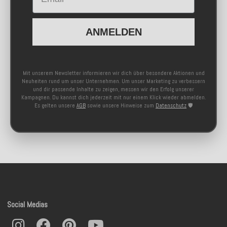
ANMELDEN
Mit unserem Newsletter informieren wir dich über besondere Aktionen und
Neuheiten rund um unser Unternehmen. Um unser Marketing zu verbessern
und dir passende Inhalte zu zeigen, messen wir den Erfolg unserer
Kampagnen. Du kannst dich jederzeit mit nur einem Klick wieder abmelden.
Es gelten unsere
AGB
sowie unsere Hinweise zum
Datenschutz
🛡️
Social Medias