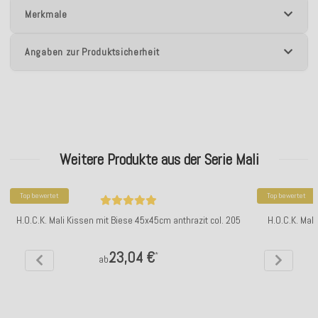
Merkmale
Angaben zur Produktsicherheit
Weitere Produkte aus der Serie Mali
Top bewertet
Top bewertet
H.O.C.K. Mali Kissen mit Biese 45x45cm anthrazit col. 205
H.O.C.K. Mal
23,04 €
*
ab