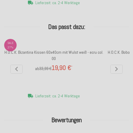
Lieferzeit: ca. 2-4 Werktage
Das passt dazu:
SALE
27%
H.O.C.K. Bizantina Kissen 60x40cm mit Wulst weiß - ecru col.
H.O.C.K. Bobo 
00
19,90 €
*
ab
33,99 €
Lieferzeit: ca. 2-4 Werktage
Bewertungen