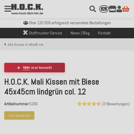
Kostenloser Versand innerhalb Deutschlands ab 99€ Bestellwert
Über 120.000 erfolgreich versendete Bestellungen
Sicher bezahlen mit Klarna, PayPal & Amazon Pay
Stoffmuster-Service
News | Blog
Kontakt
Kostenloser Versand innerhalb Deutschlands ab 99€ Bestellwert
Über 120.000 erfolgreich versendete Bestellungen
Alle Kissen in 45x45 cm
Sicher bezahlen mit Klarna, PayPal & Amazon Pay
Kostenloser Versand innerhalb Deutschlands ab 99€ Bestellwert
🔥
100+
mal bestellt
H.O.C.K. Mali Kissen mit Biese
45x45cm lindgrün col. 12
Artikelnummer
5266
(3 Bewertungen)
Top bewertet