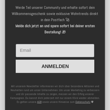
Werde Teil unserer Community und erhalte sofort dein
Willkommensgeschenk sowie exklusive Wohntrends direkt
in dein Postfach 🚀
Melde dich jetzt an und spare sofort bei deiner ersten
Bestellung!
🎁
Email
ANMELDEN
Mit unserem Newsletter informieren wir dich über besondere Aktionen und
Neuheiten rund um unser Unternehmen. Um unser Marketing zu verbessern
und dir passende Inhalte zu zeigen, messen wir den Erfolg unserer
Kampagnen. Du kannst dich jederzeit mit nur einem Klick wieder abmelden.
Es gelten unsere
AGB
sowie unsere Hinweise zum
Datenschutz
🛡️