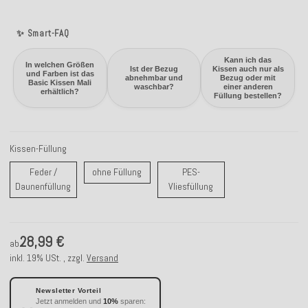
✨ Smart-FAQ
Kann ich das
In welchen Größen
Ist der Bezug
Kissen auch nur als
und Farben ist das
abnehmbar und
Bezug oder mit
Basic Kissen Mali
waschbar?
einer anderen
erhältlich?
Füllung bestellen?
Kissen-Füllung
ohne Füllung
Feder /
ohne Füllung
PES-
Feder / Daunenfüllung
PES-Vliesfüllung
Daunenfüllung
Vliesfüllung
28,99 €
ab
inkl. 19% USt. , zzgl.
Versand
Newsletter Vorteil
Jetzt anmelden und
10%
sparen: