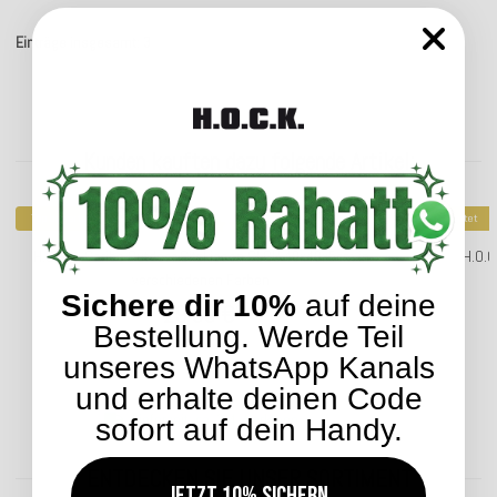
Einträge insgesamt: 3
Kunden kauften dazu folgende Artikel:
Top bewertet
Top bewertet
H.O.C.K. Caribe Outdoor Sitzkissen CLOU 40x40x5cm in
H.O.C
verschiedenen Farben
Sichere dir 10%
auf deine
29,99 €
*
Bestellung. Werde Teil
unseres WhatsApp Kanals
und erhalte deinen Code
Lieferzeit: ca. 2-4 Werktage
sofort auf dein Handy.
ENTDECKEN SIE UNSER SORTIMENT
Jetzt 10% sichern