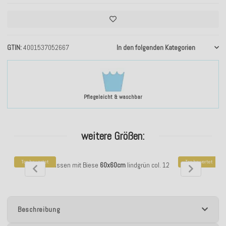
GTIN
4001537052667
In den folgenden Kategorien
Pflegeleicht & waschbar
weitere Größen:
Top bewertet
Top bewertet
H.O.C.K. Mali Kissen mit Biese
60x60cm
lindgrün col. 12
H.O.C.K. Mali Ki
Beschreibung