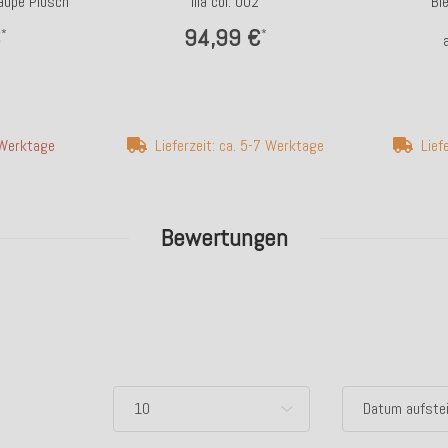
aupe Plüsch
lila col. 002
Bi
€
94,99 €
*
*
4 Werktage
Lieferzeit: ca. 5-7 Werktage
Lief
Bewertungen