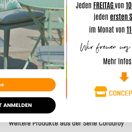
In der B
komforta
Online z
Sie selb
Merkmal
Angaben
T ANMELDEN
Weitere Produkte aus der Serie Corduroy