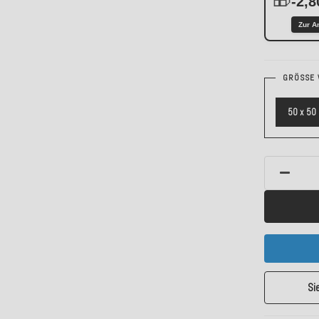
-2,8
Zur A
GRÖSSE 
50 x 50
Si