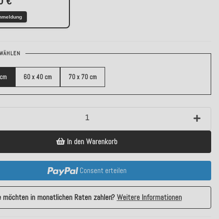
0 €
nmeldung
WÄHLEN
 cm
60 x 40 cm
70 x 70 cm
In den Warenkorb
Consent erteilen
e möchten in monatlichen Raten zahlen?
Weitere Informationen