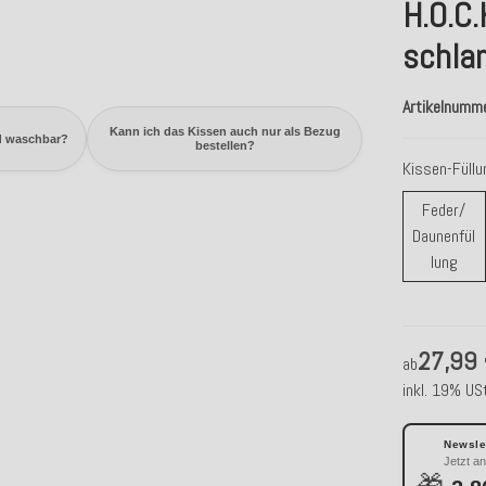
H.O.C
schl
Artikelnumm
Kann ich das Kissen auch nur als Bezug
d waschbar?
bestellen?
Kissen-Füll
Feder/
Daunenfül
Fede
lung
27,99
ab
inkl. 19% USt
Newslet
Jetzt a
🎁