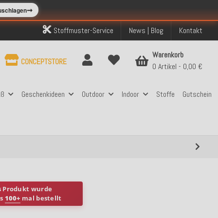
➞
zuschlagen
Stoffmuster-Service
News | Blog
Kontakt
Warenkorb
CONCEPTSTORE
0 Artikel
0,00 €
aß
Geschenkideen
Outdoor
Indoor
Stoffe
Gutschein
s Produkt wurde
ts
100+
mal bestellt