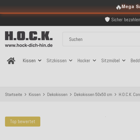
Über 120.000 er
🔥
Mega S
Sicher bezahlen
Kostenloser Versand in
Über 120.000 er
Sicher bezahlen
Kostenloser Versand in
Kissen
Sitzkissen
Hocker
Sitzmöbel
Bedd
Startseite
Kissen
Dekokissen
Dekokissen 50x50 cm
H.O.C.K. Co
Top bewertet