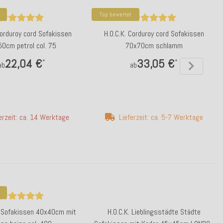
Top bewertet
Corduroy cord Sofakissen
H.O.C.K. Corduroy cord Sofakissen
0cm petrol col. 75
70x70cm schlamm
22,04 €
33,05 €
*
*
ab
ab
erzeit: ca. 14 Werktage
Lieferzeit: ca. 5-7 Werktage
vo Sofakissen 40x40cm mit
H.O.C.K. Lieblingsstädte Städte