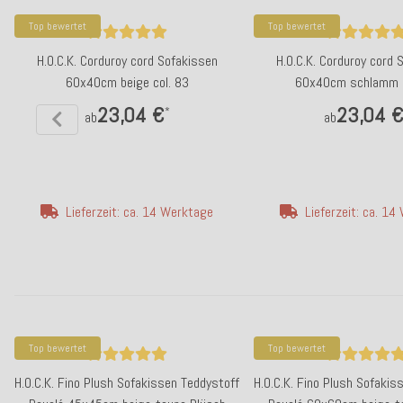
Top bewertet
Top bewertet
H.O.C.K. Corduroy cord Sofakissen
H.O.C.K. Corduroy cord 
60x40cm beige col. 83
60x40cm schlamm c
23,04 €
23,04 
*
ab
ab
Lieferzeit: ca. 14 Werktage
Lieferzeit: ca. 1
Top bewertet
Top bewertet
H.O.C.K. Fino Plush Sofakissen Teddystoff
H.O.C.K. Fino Plush Sofakis