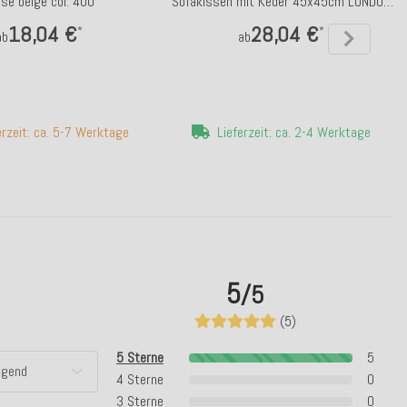
ese beige col. 400
Sofakissen mit Keder 45x45cm LONDON
by Anna Flores
18,04 €
28,04 €
*
*
ab
ab
erzeit: ca. 5-7 Werktage
Lieferzeit: ca. 2-4 Werktage
5
/5
(5)
5 Sterne
5
4 Sterne
0
3 Sterne
0