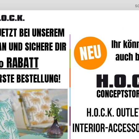
s
Beschre
JETZT BEI UNSEREM
N UND SICHERE DIR
Produk
 RABATT
Das Kiss
Größen
RSTE BESTELLUNG!
Der Bez
kuschel
Durch e
und bei
Die Kiss
Kissen