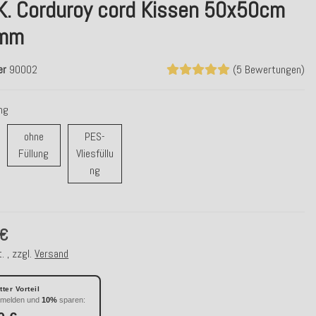
.K. Corduroy cord Kissen 50x50cm
amm
er
90002
(5 Bewertungen)
ung
ohne
PES-
ohne Füllung
Füllung
Vliesfüllu
r/ Daunenfüllung
PES-Vliesfüllung
ng
 €
. , zzgl.
Versand
ter Vorteil
nmelden und
10%
sparen: