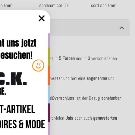
chlamm
schlamm col. 17
cord schlamm
ibung
tbeschreibung
en in Cord ähnlichen Stoff ist in
5
Farben
und in
3
verschiedenen
erhältlich.
ug besteht zu 100% aus Polyester und hat eine
angenehme
und
ige
Oberfläche.
inen verdeckt eingenähten
Reißverschluss
ist der Bezug
abnehmbar
30
°C
waschbar
.
en lassen sich wunderbar mit vielen
Unis
aber auch
gemusterten
kombinieren.