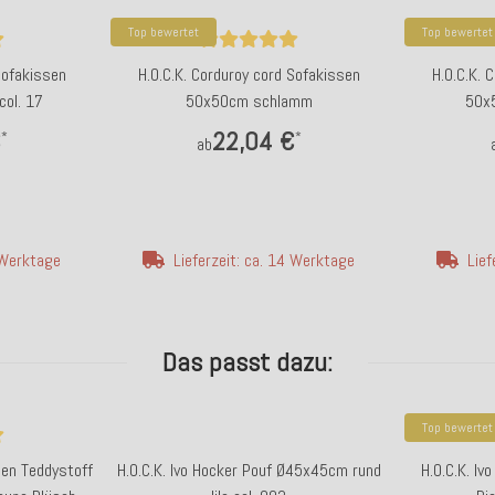
Top bewertet
Top bewertet
Sofakissen
H.O.C.K. Corduroy cord Sofakissen
H.O.C.K. 
ol. 17
50x50cm schlamm
50x5
€
22,04 €
*
*
ab
4 Werktage
Lieferzeit: ca. 14 Werktage
Lief
Das passt dazu:
Top bewertet
sen Teddystoff
H.O.C.K. Ivo Hocker Pouf Ø45x45cm rund
H.O.C.K. I