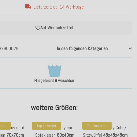
Lieferzeit: ca. 14 Werktage
Auf Wunschzettel
37900029
In den folgenden Kategorien
Pflegeleicht & waschbar
weitere Größen:
rtet
Top bewertet
Top bewertet
 Corduroy cord
H.O.C.K. Corduroy cord
H.O.C.K. Corduroy Cube/
sen
70x70cm
Sofakissen
60x40cm
Sitzwürfel
45x45x45cm