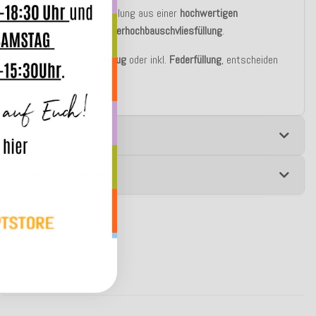
asic Variante besteht die Füllung aus einer
hochwertigen
blen silikonisierten
Polyesterhochbauschvliesfüllung
.
u bestellen auch nur als
Bezug
oder inkl.
Federfüllung
, entscheiden
st!
e
 zur Produktsicherheit