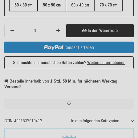
50 x 30 cm
50 x 50 cm
60 x 40 cm
70 x 70 cm
In den Warenkorb
Consent erteilen
Sie möchten in monatlichen Raten zahlen?
Weitere Informationen
🚚 Bestelle innerhalb von
1 Std. 58 Min.
für
nächsten Werktag
Versand
!
GTIN
4001537910417
In den folgenden Kategorien