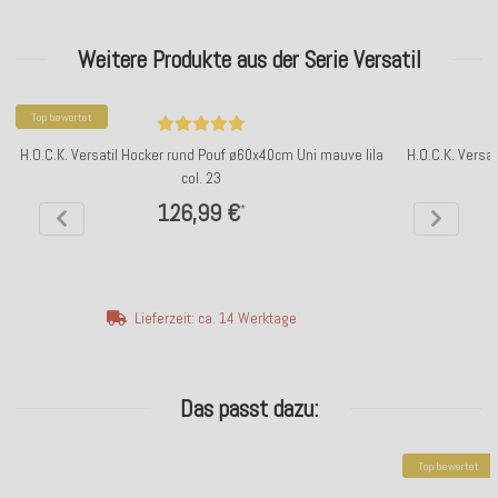
Weitere Produkte aus der Serie Versatil
Top bewertet
H.O.C.K. Versatil Hocker rund Pouf ø60x40cm Uni mauve lila
H.O.C.K. Versa
col. 23
126,99 €
*
Lieferzeit: ca. 14 Werktage
Das passt dazu:
Top bewertet