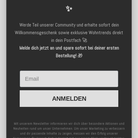
✨
Werde Teil unserer Community und erhalte sofort dein
Willkommensgeschenk sowie exklusive Wohntrends direkt
in dein Postfach 🚀
Melde dich jetzt an und spare sofort bei deiner ersten
Bestellung!
🎁
Email
ANMELDEN
Mit unserem Newsletter informieren wir dich über besondere Aktionen und
Neuheiten rund um unser Unternehmen. Um unser Marketing zu verbessern
und dir passende Inhalte zu zeigen, messen wir den Erfolg unserer