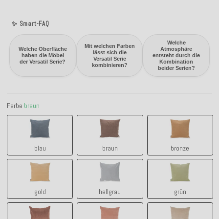
✨ Smart-FAQ
Welche
Mit welchen Farben
Welche Oberfläche
Atmosphäre
lässt sich die
haben die Möbel
entsteht durch die
Versatil Serie
der Versatil Serie?
Kombination
kombinieren?
beider Serien?
Farbe
braun
blau
braun
bronze
blau
braun
bronze
gold
hellgrau
grün
gold
hellgrau
grün
kupfer
lachs
natur