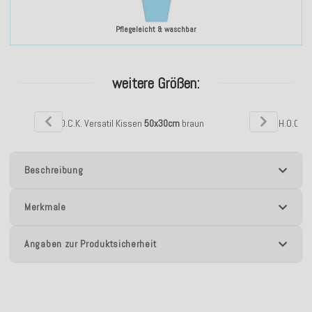
Pflegeleicht & waschbar
weitere Größen:
H.O.C.K. Versatil Kissen
50x30cm
braun
H.O.C.K.
Beschreibung
Merkmale
Angaben zur Produktsicherheit