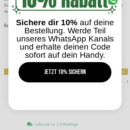
Die Farbe hat nicht ganz gepasst und bei Kissen kann aufgrund der Größe
der Versand schnell mal teuerer werden
Sichere dir 10%
auf deine
Einträge insgesamt: 3
Bestellung. Werde Teil
unseres WhatsApp Kanals
und erhalte deinen Code
sofort auf dein Handy.
Kunden kauften dazu folgende Artikel:
Jetzt 10% sichern
Top bewertet
Top bewertet
H.O.C.K. Versatil Kissen 50x30cm
H
23,99 €
*
Lieferzeit: ca. 2-4 Werktage