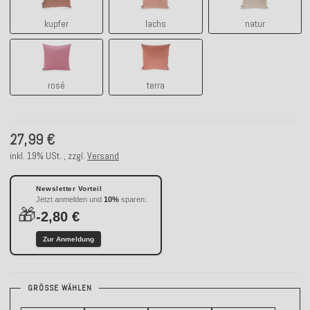
kupfer
lachs
natur
rosé
terra
rosé
terra
27,99 €
inkl. 19% USt. , zzgl.
Versand
Newsletter Vorteil
Jetzt anmelden und
10%
sparen:
🎁
-2,80 €
Zur Anmeldung
GRÖSSE WÄHLEN