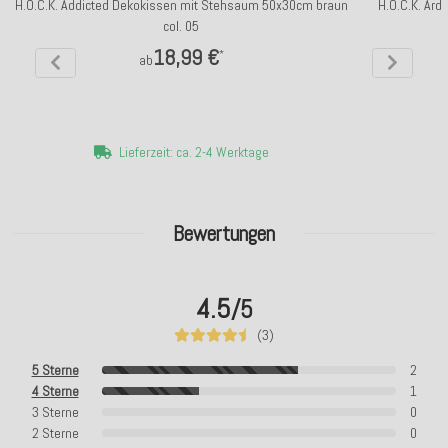
H.O.C.K. Addicted Dekokissen mit Stehsaum 50x30cm braun
H.O.C.K. Ard
col. 05
18,99 €
*
ab
Lieferzeit: ca. 2-4 Werktage
Bewertungen
4.5
/5
(3)
5 Sterne
2
4 Sterne
1
3 Sterne
0
2 Sterne
0