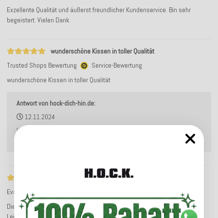
Exzellente Qualität und äußerst freundlicher Kundenservice. Bin sehr
begeistert. Vielen Dank.
wunderschöne Kissen in toller Qualität
Trusted Shops Bewertung
Service-Bewertung
wunderschöne Kissen in toller Qualität
Antwort von hock-dich-hin.de:
12.11.2024
Vielen Dank für das liebe Feedback! Es freut uns sehr, dass Ihnen
die Kissen und ihre Qualität so gut gefallen. 😊
Qualität top - Kosten für Rückversand
Eva B.
Service-Bewertung
Die Qualität der Samtkissen ist wirklich toll 😊
Leider muss man den Rückversand selber zahlen