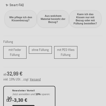
✨ Smart-FAQ
Kann ich das
Aus welchem
Wie pflege ich den
Kissen nur mit
Material besteht der
Kissenbezug?
Bezug oder mit
Bezug?
Füllung bestellen?
Füllung
ohne Füllung
mit Feder
ohne Füllung
mit PES-Vlies
mit Feder Füllung
mit PES-Vlies Füllung
Füllung
Füllung
32,99 €
ab
inkl. 19% USt. , zzgl.
Versand
Newsletter Vorteil
Jetzt anmelden und
10%
sparen:
🎁
-3,30 €