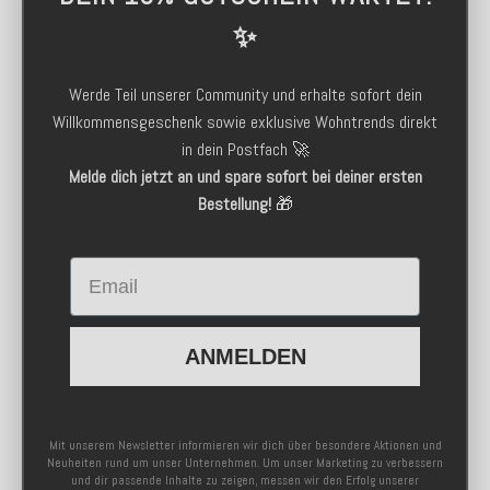
✨
Werde Teil unserer Community und erhalte sofort dein
Willkommensgeschenk sowie exklusive Wohntrends direkt
in dein Postfach 🚀
Melde dich jetzt an und spare sofort bei deiner ersten
Bestellung!
🎁
Email
ANMELDEN
Mit unserem Newsletter informieren wir dich über besondere Aktionen und
Neuheiten rund um unser Unternehmen. Um unser Marketing zu verbessern
und dir passende Inhalte zu zeigen, messen wir den Erfolg unserer