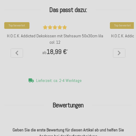
Das passt dazu:
Top bewertet
Top bewertet
H.O.C.K. Addicted Dekokissen mit Stehsaum 50x30cm lila
H.O.C.K. Addi
col. 12
18,99 €
*
ab
Lieferzeit: ca. 2-4 Werktage
Bewertungen
Geben Sie die erste Bewertung für diesen Artikel ab und helfen Sie