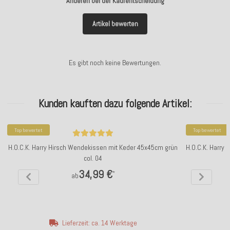
Anderen bei der Kaufentscheidung
Artikel bewerten
Es gibt noch keine Bewertungen.
Kunden kauften dazu folgende Artikel:
Top bewertet
Top bewertet
H.O.C.K. Harry Hirsch Wendekissen mit Keder 45x45cm grün
H.O.C.K. Harry
col. 04
34,99 €
*
ab
Lieferzeit: ca. 14 Werktage