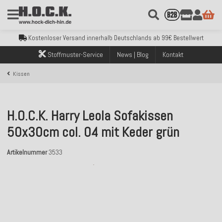
Kostenloser Versand innerhalb Deutschlands ab 99€ Bestellwert
Über 120.000 erfolgreich versendete Bestellungen
Sicher bezahlen mit Klarna, PayPal & Amazon Pay
Kostenloser Versand innerhalb Deutschlands ab 99€ Bestellwert
Über 120.000 erfolgreich versendete Bestellungen
Stoffmuster-Service
News | Blog
Kontakt
Sicher bezahlen mit Klarna, PayPal & Amazon Pay
Kostenloser Versand innerhalb Deutschlands ab 99€ Bestellwert
Kissen
H.O.C.K. Harry Leola Sofakissen
50x30cm col. 04 mit Keder grün
Artikelnummer
3533