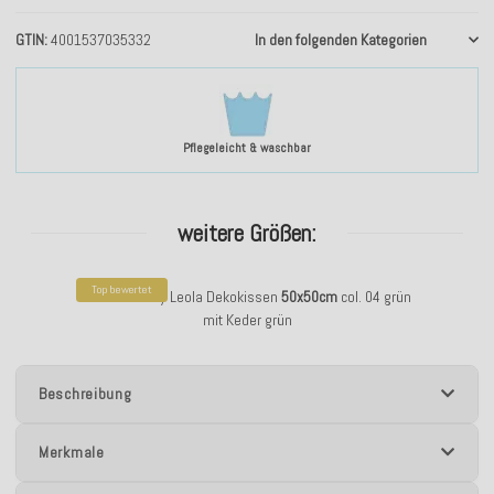
GTIN
4001537035332
In den folgenden Kategorien
Pflegeleicht & waschbar
weitere Größen:
Top bewertet
H.O.C.K. Harry Leola Dekokissen
50x50cm
col. 04 grün
mit Keder grün
Beschreibung
Merkmale