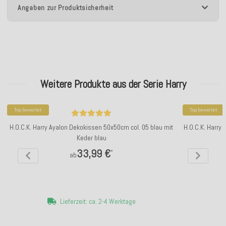
Angaben zur Produktsicherheit
Weitere Produkte aus der Serie Harry
Top bewertet
Top bewertet
H.O.C.K. Harry Ayalon Dekokissen 50x50cm col. 05 blau mit
H.O.C.K. Harry
Keder blau
33,99 €
*
ab
Lieferzeit: ca. 2-4 Werktage