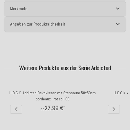
Merkmale
Angaben zur Produktsicherheit
Weitere Produkte aus der Serie Addicted
H.O.C.K. Addicted Dekokissen mit Stehsaum 50x50cm
H.O.C.K. A
bordeaux - rot col. 09
27,99 €
*
ab