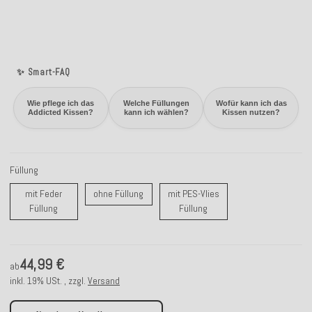
✨ Smart-FAQ
Wie pflege ich das
Welche Füllungen
Wofür kann ich das
Addicted Kissen?
kann ich wählen?
Kissen nutzen?
Füllung
ohne Füllung
mit Feder
ohne Füllung
mit PES-Vlies
mit Feder Füllung
mit PES-Vlies Füllung
Füllung
Füllung
44,99 €
ab
inkl. 19% USt. , zzgl.
Versand