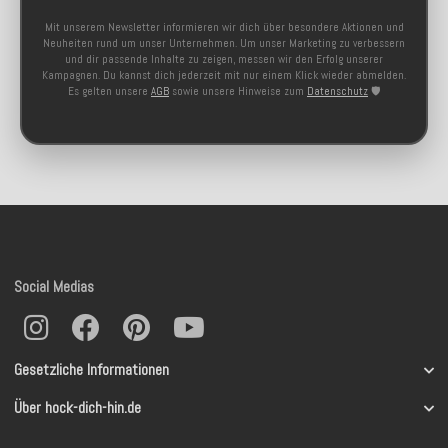
Mit unserem Newsletter informieren wir dich über besondere Aktionen und
Neuheiten rund um unser Unternehmen. Um unser Marketing zu verbessern
und dir passende Inhalte zu zeigen, messen wir den Erfolg unserer
Kampagnen. Du kannst dich jederzeit mit nur einem Klick wieder abmelden.
Es gelten unsere
AGB
sowie unsere Hinweise zum
Datenschutz
🛡️
Social Medias
Gesetzliche Informationen
Über hock-dich-hin.de