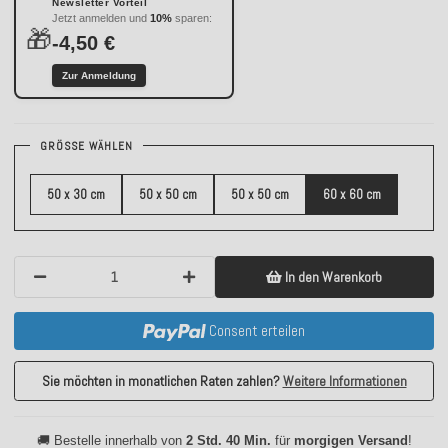
Newsletter Vorteil
Jetzt anmelden und
10%
sparen:
🎁
-4,50 €
Zur Anmeldung
GRÖSSE WÄHLEN
50 x 30 cm
50 x 50 cm
50 x 50 cm
60 x 60 cm
In den Warenkorb
Consent erteilen
Sie möchten in monatlichen Raten zahlen?
Weitere Informationen
🚚 Bestelle innerhalb von
2 Std. 40 Min.
für
morgigen Versand
!