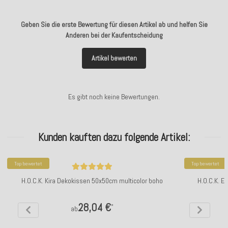
Geben Sie die erste Bewertung für diesen Artikel ab und helfen Sie
Anderen bei der Kaufentscheidung
Artikel bewerten
Es gibt noch keine Bewertungen.
Kunden kauften dazu folgende Artikel:
Top bewertet
Top bewertet
H.O.C.K. Kira Dekokissen 50x50cm multicolor boho
H.O.C.K. E
28,04 €
*
ab