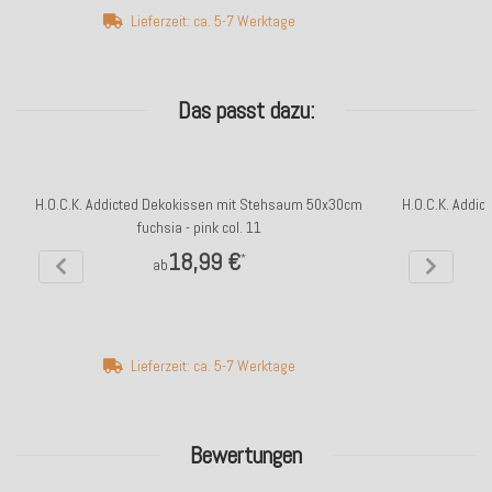
Lieferzeit: ca. 5-7 Werktage
Das passt dazu:
H.O.C.K. Addicted Dekokissen mit Stehsaum 50x30cm
H.O.C.K. Addi
fuchsia - pink col. 11
18,99 €
*
ab
Lieferzeit: ca. 5-7 Werktage
Bewertungen