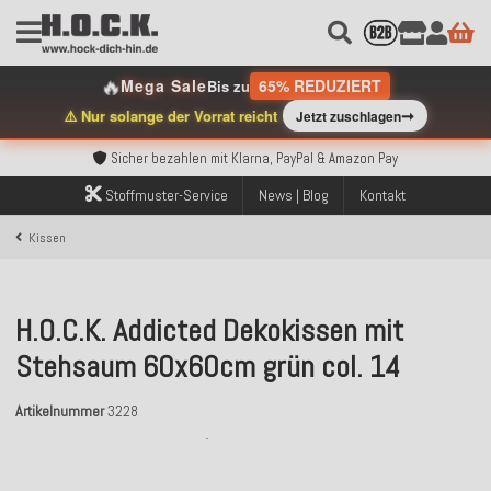
🔥
Mega Sale
65% REDUZIERT
Bis zu
Kostenloser Versand innerhalb Deutschlands ab 99€ Bestellwert
➞
⚠️ Nur solange der Vorrat reicht
Jetzt zuschlagen
Über 120.000 erfolgreich versendete Bestellungen
Sicher bezahlen mit Klarna, PayPal & Amazon Pay
Kostenloser Versand innerhalb Deutschlands ab 99€ Bestellwert
Über 120.000 erfolgreich versendete Bestellungen
Stoffmuster-Service
News | Blog
Kontakt
Sicher bezahlen mit Klarna, PayPal & Amazon Pay
Kostenloser Versand innerhalb Deutschlands ab 99€ Bestellwert
Kissen
H.O.C.K. Addicted Dekokissen mit
Stehsaum 60x60cm grün col. 14
Artikelnummer
3228