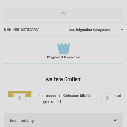
GTIN
4001537032287
In den folgenden Kategorien
Pflegeleicht & waschbar
weitere Größen:
Top bewertet
H.O.C.K. Addicted Dekokissen mit Stehsaum
50x30cm
H.O.C.K. Addi
grün col. 14
Beschreibung