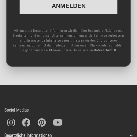
ANMELDEN
Mit unserem Newsletter informieren wir dich über besondere Aktionen und
Neuheiten rund um unser Unternehmen. Um unser Marketing zu verbessern
und dir passende Inhalte zu zeigen, messen wir den Erfolg unserer
Kampagnen. Du kannst dich jederzeit mit nur einem Klick wieder abmelden.
Es gelten unsere
AGB
sowie unsere Hinweise zum
Datenschutz
🛡️
Social Medias
Gesetzliche Informationen