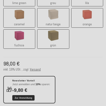
lime green
grau
lila
caramel
natur beige
orange
caramel
natur beige
orange
fuchsia
grün
fuchsia
grün
98,00 €
inkl. 19% USt. , zzgl.
Versand
Newsletter Vorteil
Jetzt anmelden und
10%
sparen:
🎁
-9,80 €
Zur Anmeldung