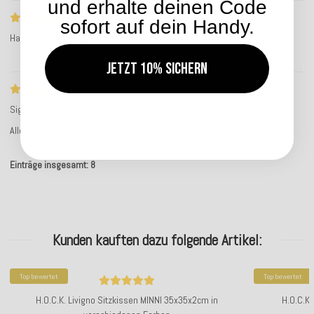
und erhalte deinen Code
ws5_rc_ts_no_text
sofort auf dein Handy.
Hans-Joachim R.
Service-Bewertung
Jetzt 10% sichern
Alles top!
Sigrid F.
Service-Bewertung
Alles top!
Einträge insgesamt: 8
Kunden kauften dazu folgende Artikel:
Top bewertet
Top bewertet
H.O.C.K. Livigno Sitzkissen MINNI 35x35x2cm in
H.O.C.K