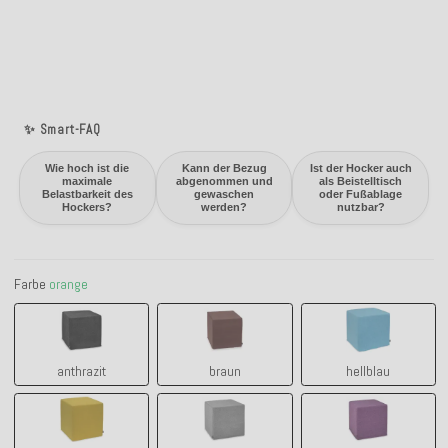
✨ Smart-FAQ
Wie hoch ist die
Kann der Bezug
Ist der Hocker auch
maximale
abgenommen und
als Beistelltisch
Belastbarkeit des
gewaschen
oder Fußablage
Hockers?
werden?
nutzbar?
Farbe
orange
anthrazit
braun
hellblau
anthrazit
braun
hellblau
lime green
grau
lila