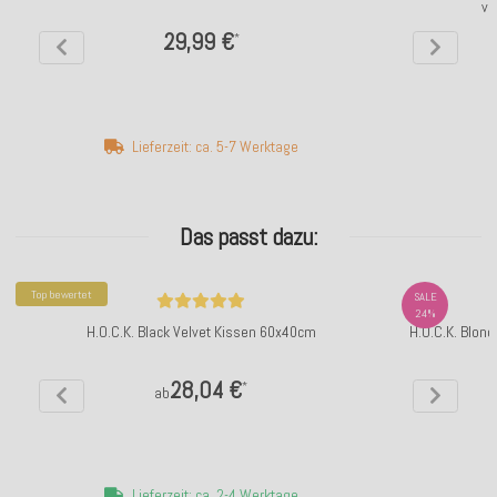
ve
29,99 €
*
Lieferzeit: ca. 5-7 Werktage
Das passt dazu:
Top bewertet
SALE
24%
H.O.C.K. Black Velvet Kissen 60x40cm
H.O.C.K. Blond
28,04 €
*
ab
Lieferzeit: ca. 2-4 Werktage