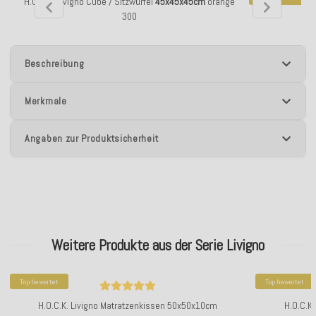
H.O.C.K. Livigno Cube / Sitzwürfel
45x45x45cm
orange
H.O.C.K. Livign
300
Beschreibung
Merkmale
Angaben zur Produktsicherheit
Weitere Produkte aus der Serie Livigno
Top bewertet
Top bewertet
H.O.C.K. Livigno Matratzenkissen 50x50x10cm
H.O.C.K