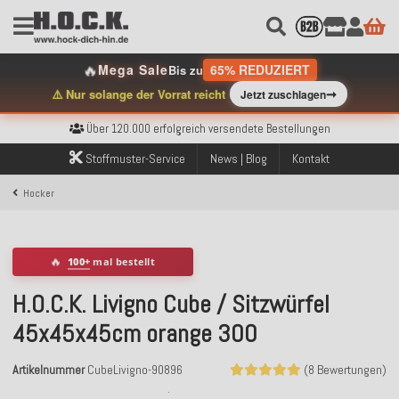
🔥
Mega Sale
65% REDUZIERT
Bis zu
➞
⚠️ Nur solange der Vorrat reicht
Jetzt zuschlagen
Kostenloser Versand innerhalb Deutschlands ab 99€ Bestellwert
Über 120.000 erfolgreich versendete Bestellungen
Sicher bezahlen mit Klarna, PayPal & Amazon Pay
Kostenloser Versand innerhalb Deutschlands ab 99€ Bestellwert
Stoffmuster-Service
News | Blog
Kontakt
Über 120.000 erfolgreich versendete Bestellungen
Sicher bezahlen mit Klarna, PayPal & Amazon Pay
Hocker
Kostenloser Versand innerhalb Deutschlands ab 99€ Bestellwert
🔥
100+
mal bestellt
H.O.C.K. Livigno Cube / Sitzwürfel
45x45x45cm orange 300
Artikelnummer
CubeLivigno-90896
(8 Bewertungen)