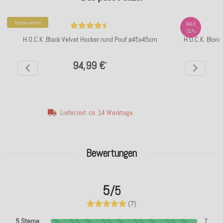
Top bewertet
SALE
31%
H.O.C.K. Black Velvet Hocker rund Pouf ø45x45cm
H.O.C.K. Blond
94,99 €
*
Lieferzeit: ca. 14 Werktage
Bewertungen
5
/5
(7)
5 Sterne
7