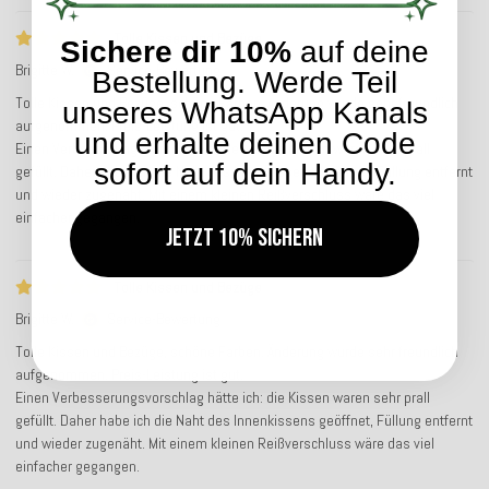
Tolle Kissen und Bezüge
Sichere dir 10%
auf deine
Brigitte W.
Service-Bewertung
Bestellung. Werde Teil
Tolle Kissen und Bezüge, schöne Farben. Änderung wurde sehr freundlich
unseres WhatsApp Kanals
aufgenommen. Preis-Leistung ist gut.
und erhalte deinen Code
Einen Verbesserungsvorschlag hätte ich: die Kissen waren sehr prall
sofort auf dein Handy.
gefüllt. Daher habe ich die Naht des Innenkissens geöffnet, Füllung entfernt
und wieder zugenäht. Mit einem kleinen Reißverschluss wäre das viel
einfacher gegangen.
Jetzt 10% sichern
Tolle Kissen und Bezüge
Brigitte W.
Service-Bewertung
Tolle Kissen und Bezüge, schöne Farben. Änderung wurde sehr freundlich
aufgenommen. Preis-Leistung ist gut.
Einen Verbesserungsvorschlag hätte ich: die Kissen waren sehr prall
gefüllt. Daher habe ich die Naht des Innenkissens geöffnet, Füllung entfernt
und wieder zugenäht. Mit einem kleinen Reißverschluss wäre das viel
einfacher gegangen.