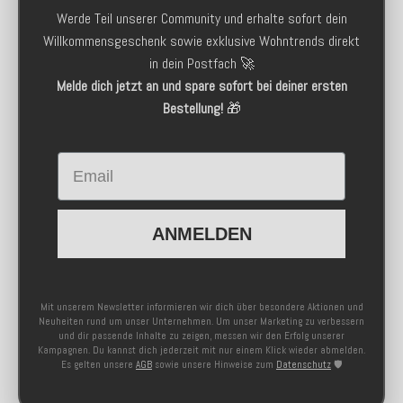
Werde Teil unserer Community und erhalte sofort dein
Willkommensgeschenk sowie exklusive Wohntrends direkt
in dein Postfach 🚀
Melde dich jetzt an und spare sofort bei deiner ersten
Bestellung!
🎁
Email
ANMELDEN
Mit unserem Newsletter informieren wir dich über besondere Aktionen und
Neuheiten rund um unser Unternehmen. Um unser Marketing zu verbessern
und dir passende Inhalte zu zeigen, messen wir den Erfolg unserer
Kampagnen. Du kannst dich jederzeit mit nur einem Klick wieder abmelden.
Es gelten unsere
AGB
sowie unsere Hinweise zum
Datenschutz
🛡️