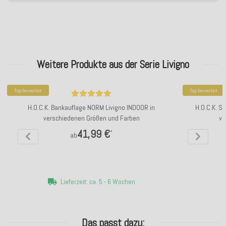
Weitere Produkte aus der Serie Livigno
Top bewertet
Top bewertet
H.O.C.K. Bankauflage NORM Livigno INDOOR in
H.O.C.K. S
verschiedenen Größen und Farben
ve
41,99 €
*
ab
Lieferzeit: ca. 5 - 6 Wochen
Das passt dazu: