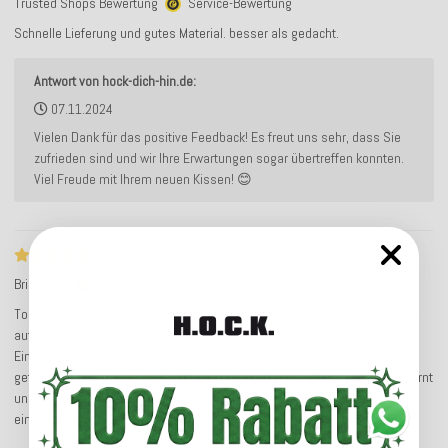
Trusted Shops Bewertung
Service-Bewertung
Schnelle Lieferung und gutes Material. besser als gedacht.
Antwort von hock-dich-hin.de:
07.11.2024
Vielen Dank für das positive Feedback! Es freut uns sehr, dass Sie
zufrieden sind und wir Ihre Erwartungen sogar übertreffen konnten.
Viel Freude mit Ihrem neuen Kissen! 😊
Tolle Kissen und Bezüge
Brigitte W.
Service-Bewertung
Tolle Kissen und Bezüge, schöne Farben. Änderung wurde sehr freundlich
aufgenommen. Preis-Leistung ist gut.
Einen Verbesserungsvorschlag hätte ich: die Kissen waren sehr prall
gefüllt. Daher habe ich die Naht des Innenkissens geöffnet, Füllung entfernt
und wieder zugenäht. Mit einem kleinen Reißverschluss wäre das viel
einfacher gegangen.