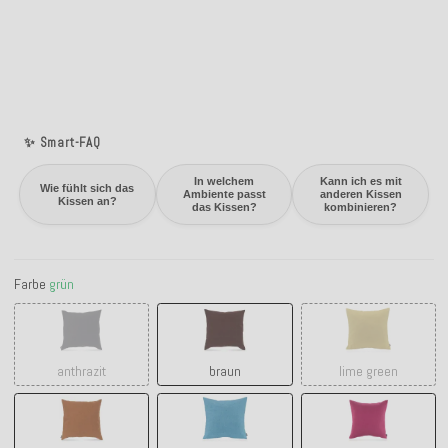
✨ Smart-FAQ
In welchem
Kann ich es mit
Wie fühlt sich das
Ambiente passt
anderen Kissen
Kissen an?
das Kissen?
kombinieren?
Farbe
grün
anthrazit
braun
lime green
anthrazit
braun
lime green
caramel
hellblau
fuchsia