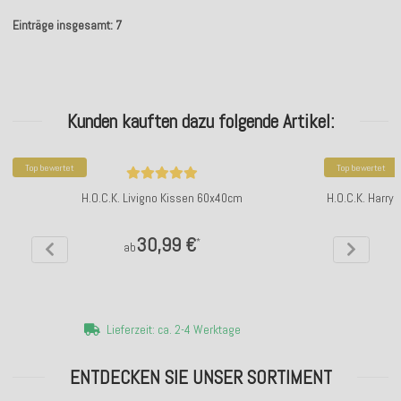
Einträge insgesamt: 7
Kunden kauften dazu folgende Artikel:
Top bewertet
Top bewertet
H.O.C.K. Livigno Kissen 60x40cm
H.O.C.K. Harry
30,99 €
*
ab
Lieferzeit: ca. 2-4 Werktage
ENTDECKEN SIE UNSER SORTIMENT