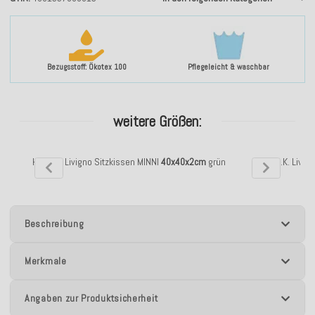
Bezugsstoff: Ökotex 100
Pflegeleicht & waschbar
weitere Größen:
H.O.C.K. Livigno Sitzkissen MINNI
40x40x2cm
grün
H.O.C.K. Livig
Beschreibung
Merkmale
Angaben zur Produktsicherheit