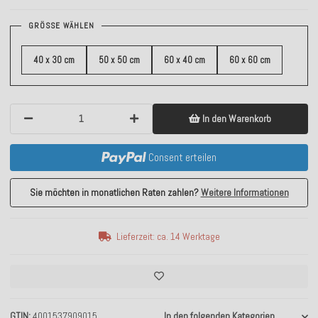
GRÖSSE WÄHLEN
40 x 30 cm
50 x 50 cm
60 x 40 cm
60 x 60 cm
In den Warenkorb
Consent erteilen
Sie möchten in monatlichen Raten zahlen?
Weitere Informationen
Lieferzeit: ca. 14 Werktage
GTIN
4001537909015
In den folgenden Kategorien