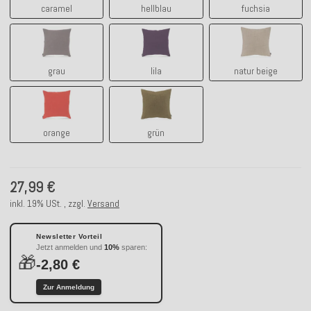
caramel
hellblau
fuchsia
grau
lila
natur beige
grau
lila
natur beige
orange
grün
orange
grün
27,99 €
inkl. 19% USt. , zzgl.
Versand
Newsletter Vorteil
Jetzt anmelden und
10%
sparen:
🎁
-2,80 €
Zur Anmeldung