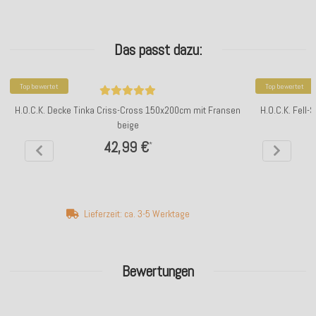
Das passt dazu:
Top bewertet
Top bewertet
H.O.C.K. Decke Tinka Criss-Cross 150x200cm mit Fransen
H.O.C.K. Fell-
beige
42,99 €
*
Lieferzeit: ca. 3-5 Werktage
Bewertungen