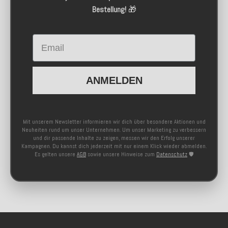
Bestellung!
🎁
Email
ANMELDEN
Mit unserem Newsletter informieren wir dich über besondere Aktionen und
Neuheiten rund um unser Unternehmen. Um unser Marketing zu verbessern
und dir passende Inhalte zu zeigen, messen wir den Erfolg unserer
Kampagnen. Du kannst dich jederzeit mit nur einem Klick wieder abmelden.
Es gelten unsere
AGB
sowie unsere Hinweise zum
Datenschutz
🛡️