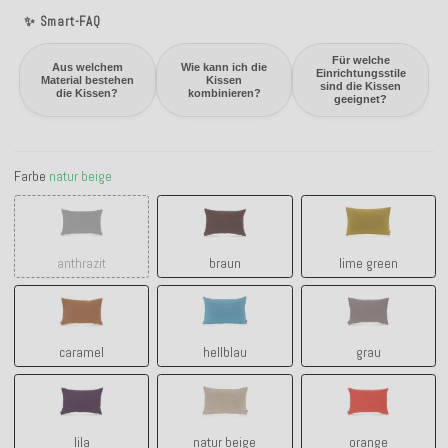
✨ Smart-FAQ
Für welche
Aus welchem
Wie kann ich die
Einrichtungsstile
Material bestehen
Kissen
sind die Kissen
die Kissen?
kombinieren?
geeignet?
Farbe
natur beige
anthrazit
braun
lime green
anthrazit
braun
lime green
caramel
hellblau
grau
caramel
hellblau
grau
lila
natur beige
orange
lila
natur beige
orange