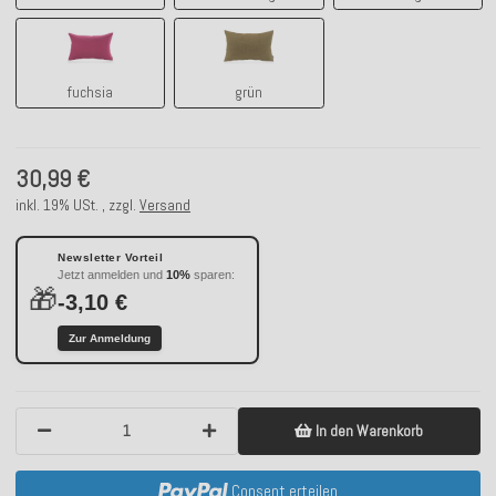
fuchsia
grün
fuchsia
grün
30,99 €
inkl. 19% USt. , zzgl.
Versand
Newsletter Vorteil
Jetzt anmelden und
10%
sparen:
🎁
-3,10 €
Zur Anmeldung
In den Warenkorb
Consent erteilen