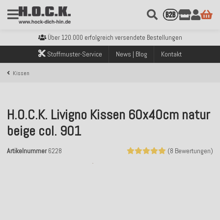
Kostenloser Versand innerhalb Deutschlands ab 99€ Bestellwert
Über 120.000 erfolgreich versendete Bestellungen
Sicher bezahlen mit Klarna, PayPal & Amazon Pay
Kostenloser Versand innerhalb Deutschlands ab 99€ Bestellwert
Stoffmuster-Service
News | Blog
Kontakt
Über 120.000 erfolgreich versendete Bestellungen
Sicher bezahlen mit Klarna, PayPal & Amazon Pay
Kissen
Kostenloser Versand innerhalb Deutschlands ab 99€ Bestellwert
H.O.C.K. Livigno Kissen 60x40cm natur
beige col. 901
Artikelnummer
6228
(8 Bewertungen)