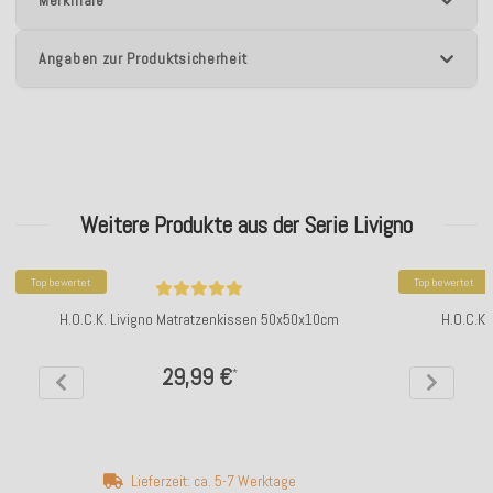
Merkmale
Angaben zur Produktsicherheit
Weitere Produkte aus der Serie Livigno
Top bewertet
Top bewertet
H.O.C.K. Livigno Matratzenkissen 50x50x10cm
H.O.C.K.
29,99 €
*
Lieferzeit: ca. 5-7 Werktage