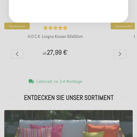
Kunden kauften dazu folgende Artikel:
Top bewertet
Top bewertet
H.O.C.K. Livigno Kissen 50x50cm
H
27,99 €
*
ab
Lieferzeit: ca. 2-4 Werktage
ENTDECKEN SIE UNSER SORTIMENT