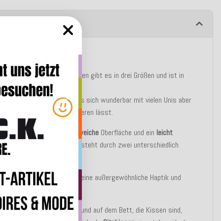
ibung
ktbeschreibung
del anmutende
Addicted
Kissen gibt es in drei Größen und ist in
wölf Farben erhältlich.
ed ist ein Basic Kissen, dass sich wunderbar mit vielen Unis aber
emusterten Kissen kombinieren lässt.
ssen hat eine
angenehme
,
weiche
Oberfläche und ein
leicht
erendes Muster
, dieses entsteht durch zwei unterschiedlich
ebte Garnarten.
Garne verleihen dem Kissen eine außergewöhnliche Haptik und
n es
edel
und
wertig
.
les Schmuckstück auf Sofa und auf dem Bett, die Kissen sind,