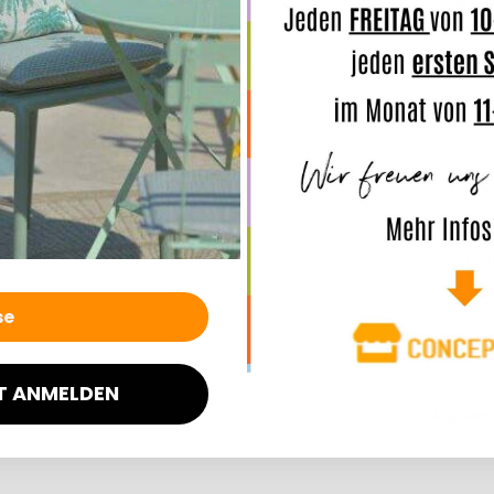
verseh
und s
Der Be
abnehm
In der
komfor
Online
entsch
Merkmal
T ANMELDEN
Angaben