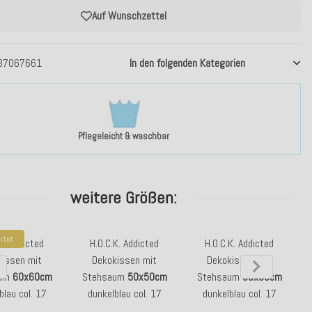
Auf Wunschzettel
37067661
In den folgenden Kategorien
Pflegeleicht & waschbar
weitere Größen:
rtet
K. Addicted
H.O.C.K. Addicted
H.O.C.K. Addicted
kissen mit
Dekokissen mit
Dekokissen mit
aum
60x60cm
Stehsaum
50x50cm
Stehsaum
50x30cm
4
blau col. 17
dunkelblau col. 17
dunkelblau col. 17