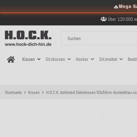
🔥
Kostenloser Versand in
Mega S
Über 120.000 er
Sicher bezahlen
Kostenloser Versand in
Über 120.000 er
Sicher bezahlen
Kostenloser Versand in
Kissen
Sitzkissen
Hocker
Sitzmöbel
Bedd
Startseite
Kissen
H.O.C.K. Addicted Dekokissen 50x50cm dunkelblau col