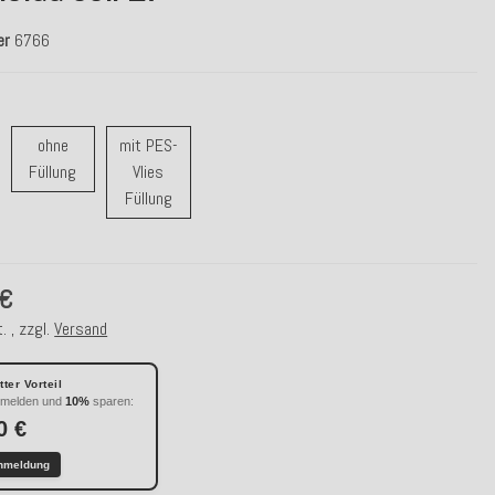
er
6766
ohne
mit PES-
t Feder Füllung
ohne Füllung
Füllung
Vlies
mit PES-Vlies Füllung
Füllung
 €
. , zzgl.
Versand
ter Vorteil
nmelden und
10%
sparen:
0 €
nmeldung