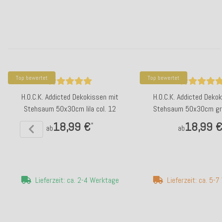
Top bewertet
Top bewertet
H.O.C.K. Addicted Dekokissen mit
H.O.C.K. Addicted Deko
Stehsaum 50x30cm lila col. 12
Stehsaum 50x30cm grü
18,99 €
18,99 
*
ab
ab
Lieferzeit: ca. 2-4 Werktage
Lieferzeit: ca. 5-