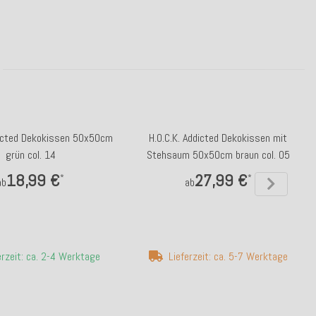
dicted Dekokissen 50x50cm
H.O.C.K. Addicted Dekokissen mit
grün col. 14
Stehsaum 50x50cm braun col. 05
18,99 €
27,99 €
*
*
ab
ab
erzeit: ca. 2-4 Werktage
Lieferzeit: ca. 5-7 Werktage