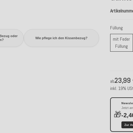
Artikelnumm
Füllung
 Bezug oder
mit Feder
Wie pflege ich den Kissenbezug?
en?
mi
Füllung
23,99
ab
inkl. 19% USt
Newslet
Jetzt a
🎁
-2,4
Zur A