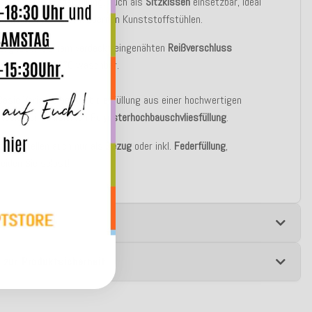
en mit einer Federfüllung, auch als
Sitzkissen
einsetzbar, ideal
ehr
komfortabel
auf modernen Kunststoffstühlen.
zug ist mit einem verdeckt eingenähten
Reißverschluss
bar und bei
30°C
waschbar.
 Basic Variante besteht die Füllung aus einer hochwertigen
tablen silikonisierten
Polyesterhochbauschvliesfüllung
.
 zu bestellen auch nur als
Bezug
oder inkl.
Federfüllung
,
eiden Sie selbst!
e
 zur Produktsicherheit