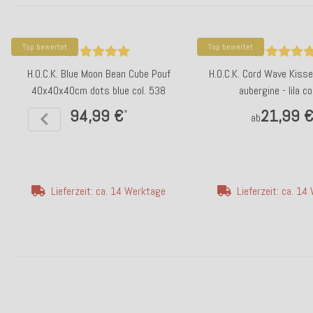
Top bewertet
Top bewertet
H.O.C.K. Blue Moon Bean Cube Pouf
H.O.C.K. Cord Wave Kis
40x40x40cm dots blue col. 538
aubergine - lila co
94,99 €
21,99 
*
ab
Lieferzeit: ca. 14 Werktage
Lieferzeit: ca. 1