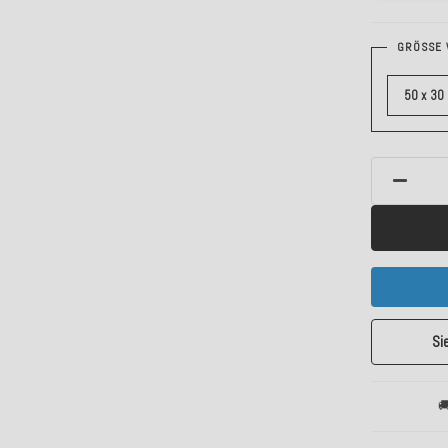
GRÖSSE 
50 x 30
Si
