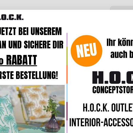
Beschre
JETZT BEI UNSEREM
Produ
N UND SICHERE DIR
Das e
über z
 RABATT
Addict
auch g
RSTE BESTELLUNG!
Das Ki
changi
eingew
Diese 
mache
Ein ed