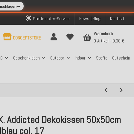
➞
zuschlagen
Stoffmuster-Service
News | Blog
Kontakt
Warenkorb
CONCEPTSTORE
0 Artikel
0,00 €
aß
Geschenkideen
Outdoor
Indoor
Stoffe
Gutschein
.K. Addicted Dekokissen 50x50cm
blau col. 17