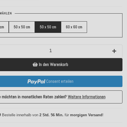
WÄHLEN
 cm
50 x 50 cm
50 x 50 cm
60 x 60 cm
In den Warenkorb
Consent erteilen
e möchten in monatlichen Raten zahlen?
Weitere Informationen
 Bestelle innerhalb von
2 Std. 56 Min.
für
morgigen Versand
!