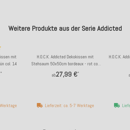
Weitere Produkte aus der Serie Addicted
kissen mit
H.O.C.K. Addicted Dekokissen mit
H.O.C.K. Ad
n col. 14
Stehsaum 50x50cm bordeaux - rot col.
09
€
27,99 €
*
*
ab
7 Werktage
Lieferzeit: ca. 5-7 Werktage
Lief