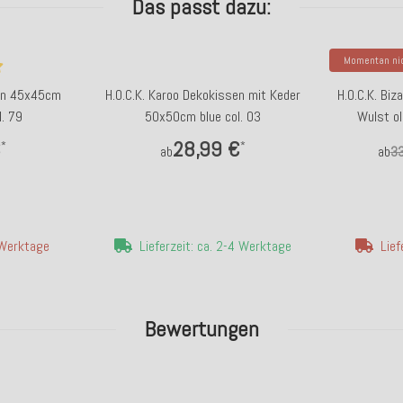
Das passt dazu:
Momentan nic
sen 45x45cm
H.O.C.K. Karoo Dekokissen mit Keder
H.O.C.K. Bi
l. 79
50x50cm blue col. 03
Wulst ol
€
28,99 €
*
*
ab
ab
33
4 Werktage
Lieferzeit: ca. 2-4 Werktage
Lief
Bewertungen