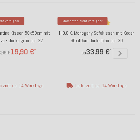
ht verfügbar
Momentan nicht verfügbar
zantina Kissen 50x50cm mit
H.O.C.K. Mohogany Sofakissen mit Keder
ive - dunkelgrün col. 22
60x40cm dunkelblau col. 30
19,90 €
33,99 €
*
*
,99 €
ab
erzeit: ca. 14 Werktage
Lieferzeit: ca. 14 Werktage