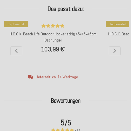
Das passt dazu:
Top bewertet
Top bewertet
H.O.C.K. Beach Life Outdoor Hocker eckig 45x45x45cm
H.O.C.K. Beac
Dschungel
103,99 €
*
Lieferzeit: ca. 14 Werktage
Bewertungen
5
/5
(1)