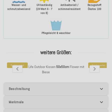
Wasser- und
UV-beständig
Antibakteriell /
Bezugsstoff:
schmutzabweisend
(UV-Wert 6 - 7
schimmelresistent
Ökotex 100
von 8)
Pflegeleicht & waschbar
weitere Größen:
Top bewertet
Top bewertet
H.O.C.K. Beach Life Outdoor Kissen
50x50cm
Flower mit
H.O.C.K. B
Biese
Beschreibung
Merkmale