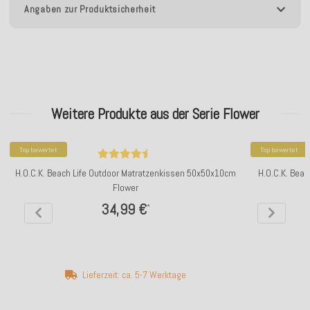
Angaben zur Produktsicherheit
Weitere Produkte aus der Serie Flower
Top bewertet
Top bewertet
H.O.C.K. Beach Life Outdoor Matratzenkissen 50x50x10cm
H.O.C.K. Beac
Flower
34,99 €
*
Lieferzeit: ca. 5-7 Werktage