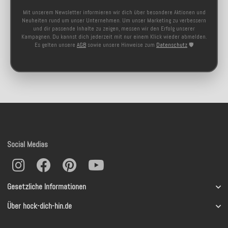
Mit unserem Newsletter informieren wir dich über besondere Aktionen und
Neuheiten rund um unser Unternehmen. Um unser Marketing zu verbessern
und dir passende Inhalte zu zeigen, messen wir den Erfolg unserer
Kampagnen. Du kannst dich jederzeit mit nur einem Klick wieder abmelden.
Es gelten unsere
AGB
sowie unsere Hinweise zum
Datenschutz
🛡️
Social Medias
Gesetzliche Informationen
Über hock-dich-hin.de