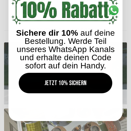
Lieferzeit: ca. 2-4 Werktage
ENTDECKEN SIE UNSER SORTIMENT
Sichere dir 10%
auf deine
Bestellung. Werde Teil
unseres WhatsApp Kanals
und erhalte deinen Code
sofort auf dein Handy.
Jetzt 10% sichern
Outdoor Kissen