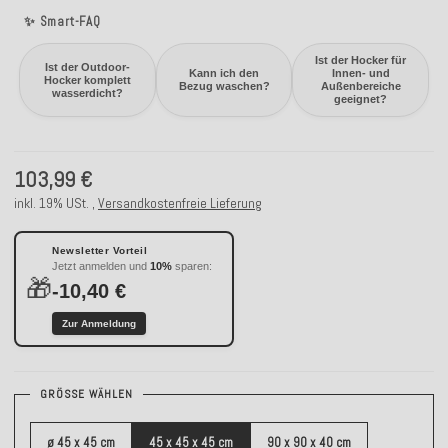
✨ Smart-FAQ
Ist der Hocker für
Ist der Outdoor-
Kann ich den
Innen- und
Hocker komplett
Bezug waschen?
Außenbereiche
wasserdicht?
geeignet?
103,99 €
inkl. 19% USt. ,
Versandkostenfreie Lieferung
Newsletter Vorteil
Jetzt anmelden und
10%
sparen:
🎁
-10,40 €
Zur Anmeldung
GRÖSSE WÄHLEN
ø 45 x 45 cm
45 x 45 x 45 cm
90 x 90 x 40 cm