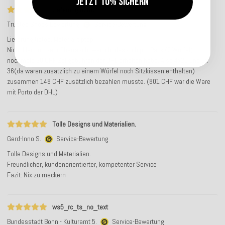
Jetzt 10% sichern
Lieferung tiptop
Trusted Shops Bewertung
Service-Bewertung
Lieferung tiptop, Material tiptop
Nicht klar und sehr überrascht war ich, dass ich pro Pack (2 Würfel)
nochmals 28 CHF Zollgebühren der DHL erhalten habe. Also 4x28 und 1x
36(da waren zusätzlich zu einem Würfel noch Sitzkissen enthalten)
zusammen 148 CHF zusätzlich bezahlen musste. (801 CHF war die Ware
mit Porto der DHL)
Tolle Designs und Materialien.
Gerd-Inno S.
Service-Bewertung
Tolle Designs und Materialien.
Freundlicher, kundenorientierter, kompetenter Service
Fazit: Nix zu meckern
ws5_rc_ts_no_text
Bundesstadt Bonn - Kulturamt 5.
Service-Bewertung