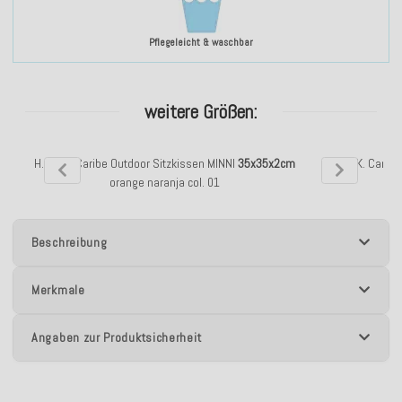
Pflegeleicht & waschbar
weitere Größen:
H.O.C.K. Caribe Outdoor Sitzkissen MINNI
35x35x2cm
H.O.C.K. Carib
orange naranja col. 01
Beschreibung
Merkmale
Angaben zur Produktsicherheit