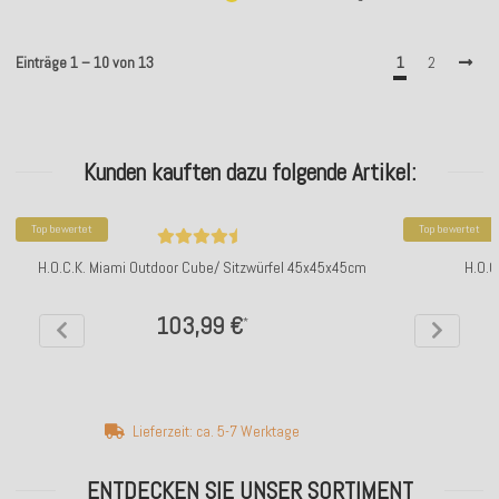
Einträge 1 – 10 von 13
1
2
Kunden kauften dazu folgende Artikel:
Top bewertet
Top bewertet
H.O.C.K. Miami Outdoor Cube/ Sitzwürfel 45x45x45cm
H.O.C
103,99 €
*
Lieferzeit: ca. 5-7 Werktage
ENTDECKEN SIE UNSER SORTIMENT