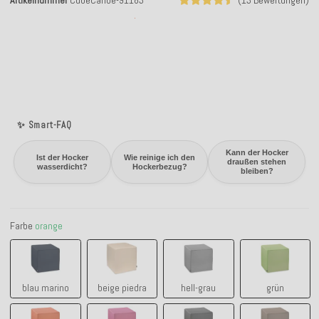
Artikelnummer
CubeCaribe-91183
(13 Bewertungen)
✨ Smart-FAQ
Kann der Hocker
Ist der Hocker
Wie reinige ich den
draußen stehen
wasserdicht?
Hockerbezug?
bleiben?
Farbe
orange
blau marino
beige piedra
hell-grau
grün
blau marino
beige piedra
hell-grau
grün
orange
pink
anthrazit negro
taupe