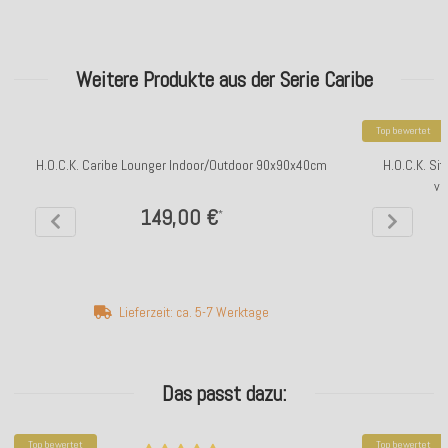
Weitere Produkte aus der Serie Caribe
Top bewertet
H.O.C.K. Caribe Lounger Indoor/Outdoor 90x90x40cm
H.O.C.K. Si
ve
149,00 €
*
Lieferzeit: ca. 5-7 Werktage
Das passt dazu:
Top bewertet
Top bewertet