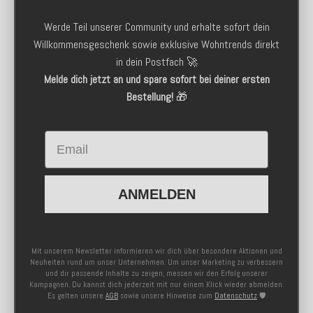
Werde Teil unserer Community und erhalte sofort dein
Willkommensgeschenk sowie exklusive Wohntrends direkt
in dein Postfach 🚀
Melde dich jetzt an und spare sofort bei deiner ersten
Bestellung!
🎁
Email
ANMELDEN
Mit unserem Newsletter informieren wir dich über besondere Aktionen und
Neuheiten rund um unser Unternehmen. Um unser Marketing zu verbessern
und dir passende Inhalte zu zeigen, messen wir den Erfolg unserer
Kampagnen. Du kannst dich jederzeit mit nur einem Klick wieder abmelden.
Es gelten unsere
AGB
sowie unsere Hinweise zum
Datenschutz
🛡️