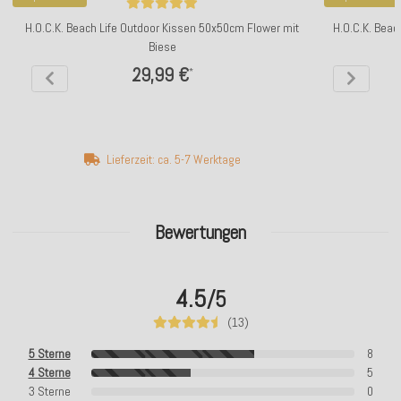
H.O.C.K. Beach Life Outdoor Kissen 50x50cm Flower mit
H.O.C.K. Beac
Biese
29,99 €
*
Lieferzeit: ca. 5-7 Werktage
Bewertungen
4.5
/5
(13)
5 Sterne
8
4 Sterne
5
3 Sterne
0