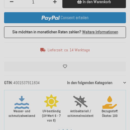
In den Warenkorb
Consent erteilen
Sie möchten in monatlichen Raten zahlen?
Weitere Informationen
Lieferzeit: ca. 14 Werktage
GTIN
4001537911834
In den folgenden Kategorien
Wasser- und
UV-beständig
Antibakteriell /
Bezugsstoff:
schmutzabweisend
(UV-Wert 6 - 7
schimmelresistent
Ökotex 100
von 8)