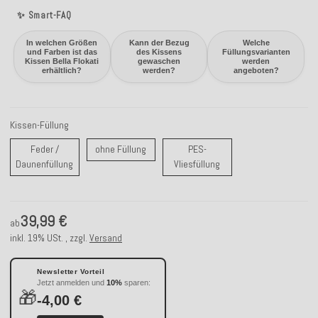
✨ Smart-FAQ
In welchen Größen
Kann der Bezug
Welche
und Farben ist das
des Kissens
Füllungsvarianten
Kissen Bella Flokati
gewaschen
werden
erhältlich?
werden?
angeboten?
Kissen-Füllung
ohne Füllung
Feder /
ohne Füllung
PES-
Feder / Daunenfüllung
PES-Vliesfüllung
Daunenfüllung
Vliesfüllung
39,99 €
ab
inkl. 19% USt. , zzgl.
Versand
Newsletter Vorteil
Jetzt anmelden und
10%
sparen:
🎁
-4,00 €