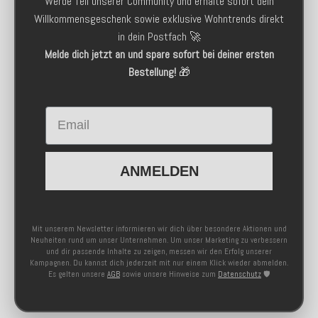
Werde Teil unserer Community und erhalte sofort dein
Willkommensgeschenk sowie exklusive Wohntrends direkt
in dein Postfach 🚀
Melde dich jetzt an und spare sofort bei deiner ersten
Bestellung!
🎁
Email
ANMELDEN
Mit unserem Newsletter informieren wir dich über besondere Aktionen und
Neuheiten rund um unser Unternehmen. Um unser Marketing zu verbessern
und dir passende Inhalte zu zeigen, messen wir den Erfolg unserer
Kampagnen. Du kannst dich jederzeit mit nur einem Klick wieder abmelden.
Es gelten unsere
AGB
sowie unsere Hinweise zum
Datenschutz
🛡️