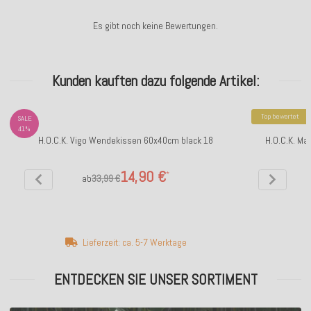
Es gibt noch keine Bewertungen.
Kunden kauften dazu folgende Artikel:
Top bewertet
SALE
41%
H.O.C.K. Vigo Wendekissen 60x40cm black 18
H.O.C.K. Ma
14,90 €
*
ab
33,99 €
Lieferzeit: ca. 5-7 Werktage
ENTDECKEN SIE UNSER SORTIMENT